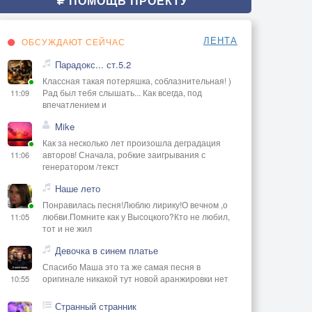
ПОМОЩЬ ПРОЕКТУ
ЛЕНТА
ОБСУЖДАЮТ СЕЙЧАС
Парадокс... ст.5.2
Классная такая потеряшка, соблазнительная! )
Рад был тебя слышать... Как всегда, под
11:09
впечатлением и
Mike
Как за несколько лет произошла деградация
авторов! Сначала, робкие заигрывания с
11:06
генератором /текст
Наше лето
Понравилась песня!Люблю лирику!О вечном ,о
любви.Помните как у Высоцкого?Кто не любил,
11:05
тот и не жил
Девочка в синем платье
Спасибо Маша это та же самая песня в
оригинале никакой тут новой аранжировки нет
10:55
Странный странник