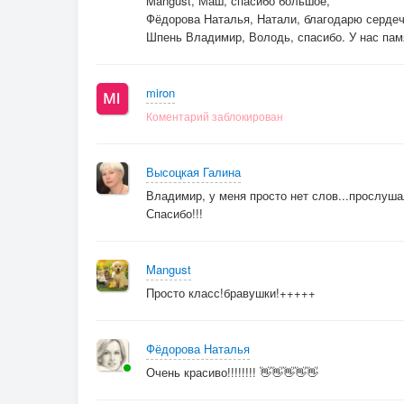
Mangust, Маш, спасибо большое,
Ведь я внизу и быть с тобой на небе не могу.
Фёдорова Наталья, Натали, благодарю сердеч
Шпень Владимир, Володь, спасибо. У нас пам
miron
Коментарий заблокирован
Высоцкая Галина
Владимир, у меня просто нет слов...прослушал
Спасибо!!!
Mangust
Просто класс!бравушки!+++++
Фёдорова Наталья
Очень красиво!!!!!!!! 👋👋👋👋👋