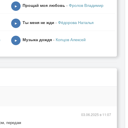
Прощай моя любовь
-
Фролов Владимир
▶
Ты меня не жди
-
Фёдорова Наталья
у,
▶
ь,
в
Музыка дождя
-
Копцов Алексей
▶
03.06.2025 в 11:07
ком, передам
,