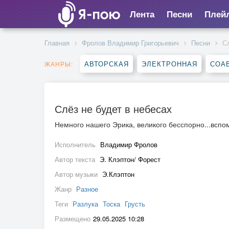
Лента
Песни
Плей
Главная
Фролов Владимир Григорьевич
Песни
С
АВТОРСКАЯ
ЭЛЕКТРОННАЯ
СОА
ЖАНРЫ:
Слёз не будет в небесах
Немного нашего Эрика, великого бесспорно...всп
Исполнитель
Владимир Фролов
Автор текста
Э. Клэптон/ Форест
Автор музыки
Э.Клэптон
Жанр
Разное
Теги
Разлука
Тоска
Грусть
Размещено
29.05.2025 10:28