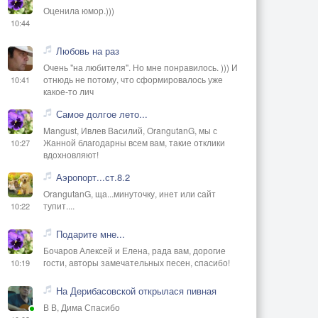
Оценила юмор.)))
10:44
Любовь на раз
Очень "на любителя". Но мне понравилось. ))) И
отнюдь не потому, что сформировалось уже
10:41
какое-то лич
Самое долгое лето...
Mangust, Ивлев Василий, OrangutanG, мы с
Жанной благодарны всем вам, такие отклики
10:27
вдохновляют!
Аэропорт...ст.8.2
OrangutanG, ща...минуточку, инет или сайт
тупит....
10:22
Подарите мне...
Бочаров Алексей и Елена, рада вам, дорогие
гости, авторы замечательных песен, спасибо!
10:19
На Дерибасовской открылася пивная
В В, Дима Спасибо