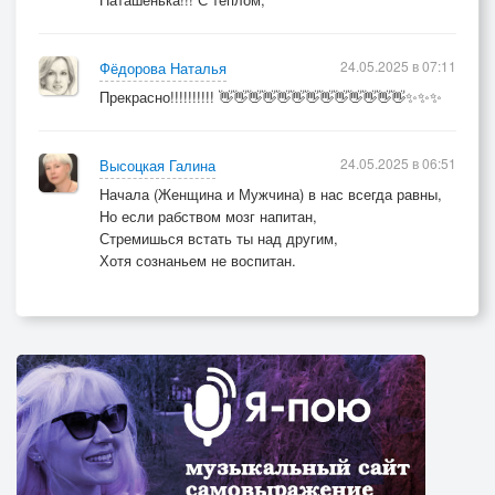
24.05.2025 в 07:11
Фёдорова Наталья
Прекрасно!!!!!!!!!! 👋👋👋👋👋👋👋👋👋👋👋👋👋✨✨✨
24.05.2025 в 06:51
Высоцкая Галина
Начала (Женщина и Мужчина) в нас всегда равны,
Но если рабством мозг напитан,
Стремишься встать ты над другим,
Хотя сознаньем не воспитан.