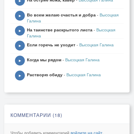
[Verse 2]
▶
Унизив Женщину в словах,
Во всем желаю счастья и добра
-
Высоцкая
Из пошлости составив мысли,
▶
Галина
Вы разрушаетесь в делах
На таинстве раскрытого листа
-
Высоцкая
Подвергнув ваше тело смерти.
▶
Галина
Если горечь не уходит
-
Высоцкая Галина
[Verse 3]
▶
Душа всего лишь андрогин-
Когда мы рядом
-
Высоцкая Галина
Она не Женщина, и не Мужчина.
▶
Дуален был сейчас наш мир,
Растворю обиду
-
Высоцкая Галина
Но вся меняется картина.
▶
[Verse 4]
Начала в нас всегда равны,
Но если рабством мозг напитан,
Стремишься встать ты над другим,
КОММЕНТАРИИ (18)
Хотя сознаньем не воспитан.
Чтобы добавить комментарий
войдите на сайт
.