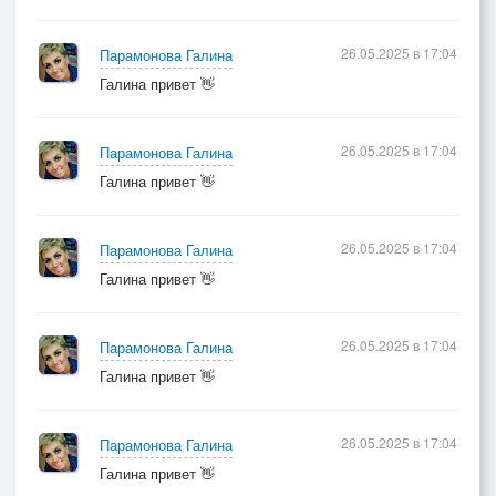
Копая сам себе могилу…
26.05.2025 в 17:04
Парамонова Галина
[[Verse 8]
Галина привет 👋
Любовь всегда была свята,
И кто увидел в ней бессмертье,
В гармонии двоих начал
26.05.2025 в 17:04
Парамонова Галина
Светилось новое созвездье!
Галина привет 👋
[Outro]
26.05.2025 в 17:04
Парамонова Галина
Галина привет 👋
В гармонии двоих начал
Светилось новое созвездье
26.05.2025 в 17:04
Парамонова Галина
[end]
Галина привет 👋
26.05.2025 в 17:04
Парамонова Галина
Галина привет 👋