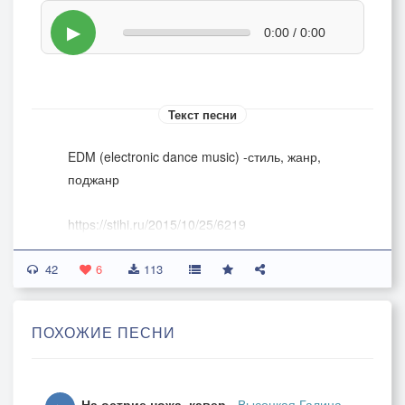
▶
0:00 / 0:00
Текст песни
EDM (electronic dance music) -стиль, жанр,
поджанр
https://stihi.ru/2015/10/25/6219
42
[Verse 1]
6
113
Коснулась "дна" моя душа,
Но в чистоте не пострадала…
ПОХОЖИЕ ПЕСНИ
Мужчина с Женщиной всегда
Во мне равны для Идеала!
На острие ножа, кавер
-
Высоцкая Галина