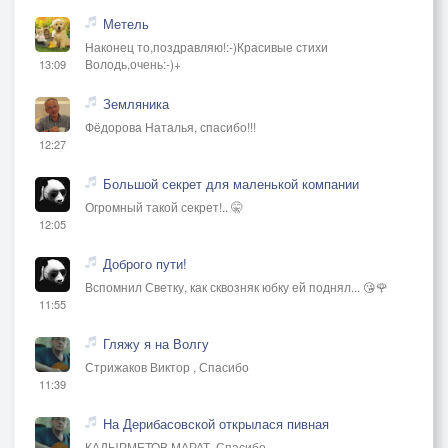
Метель
Наконец то,поздравляю!:-)Красивые стихи
Володь,очень:-)+
13:09
Земляника
Фёдорова Наталья, спасибо!!!
12:27
Большой секрет для маленькой компании
Огромный такой секрет!.. 🤫
12:05
Доброго пути!
Вспомнил Светку, как сквозняк юбку ей поднял... 😘🌹
11:55
Гляжу я на Волгу
Стрижаков Виктор , Спасибо
11:39
На Дерибасовской открылася пивная
КАДЫРМЕТОВ МАРАТ, Спасибо