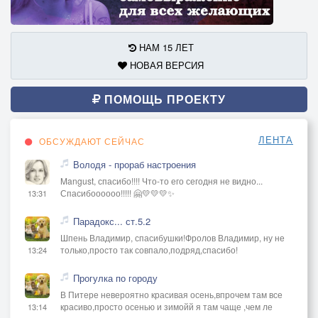
НАМ 15 ЛЕТ
НОВАЯ ВЕРСИЯ
ПОМОЩЬ ПРОЕКТУ
ЛЕНТА
ОБСУЖДАЮТ СЕЙЧАС
Володя - прораб настроения
Mangust, спасибо!!!! Что-то его сегодня не видно...
Спасибоооооо!!!!! 🤗💛💛💛✨
13:31
Парадокс... ст.5.2
Шпень Владимир, спасибушки!Фролов Владимир, ну не
только,просто так совпало,подряд,спасибо!
13:24
Прогулка по городу
В Питере невероятно красивая осень,впрочем там все
красиво,просто осенью и зимойй я там чаще ,чем ле
13:14