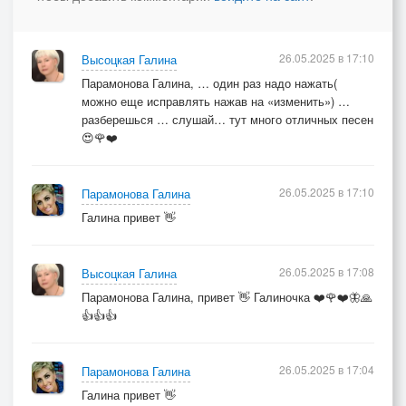
[Verse 5]
Не ублаженьем плоти в нас
Мужчина с Жещиной сливались,
26.05.2025 в 17:10
Высоцкая Галина
Ведь Чистотой двоих Начал
Парамонова Галина, … один раз надо нажать(
Все чудеса и начинались!
можно еще исправлять нажав на «изменить») …
разберешься … слушай… тут много отличных песен
[Instrumental]
😍🌹❤️
[Verse 6]
26.05.2025 в 17:10
Парамонова Галина
Кто в женщине лишь видит вещь,
Галина привет 👋
В капкан себя загнал тщеславьем,
Ведь тонкий лик его зловещь,
26.05.2025 в 17:08
Хоть может он собой и ладен.
Высоцкая Галина
Парамонова Галина, привет 👋 Галиночка ❤️🌹❤️🦋🙏
👍👍👍
[Verse 7]
Такой Мужчина, как паук,
Плетя красоткам паутину,
26.05.2025 в 17:04
Парамонова Галина
Не слышит он сердечный звук
Галина привет 👋