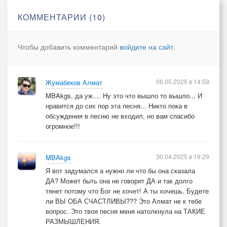
Готов я бросится в огонь
КОММЕНТАРИИ (10)
Что бы ты
Что бы ты была со мной
Чтобы добавить комментарий
войдите на сайт
.
Что бы ты
Что бы ты была со мной
06.05.2025 в 14:59
Жумабеков Алмат
Что бы ты
MBAkgs, да уж.... Ну это что вышло то вышло... И
Что бы ты была со мной
нравится до сих пор эта песня... Никто пока в
обсуждения в песню не входил, но вам спасибо
огромное!!!
30.04.2025 в 19:29
MBAkgs
Я вот задумался а нужно ли что бы она сказала
ДА? Может быть она не говорит ДА и так долго
тянет потому что Бог не хочет! А ты хочешь. Будете
ли ВЫ ОБА СЧАСТЛИВЫ??? Это Алмат не к тебе
вопрос. Это твоя песня меня натолкнула на ТАКИЕ
РАЗМЫШЛЕНИЯ.