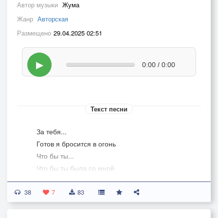
Автор музыки
Жума
Жанр
Авторская
Размещено
29.04.2025 02:51
▶
0:00 / 0:00
Текст песни
За тебя...
Готов я бросится в огонь
Что бы ты...
Что бы ты была со мной
Мне не знать
38
что случилось вдруг со мной
7
83
Это ты....
Поразила красотой.