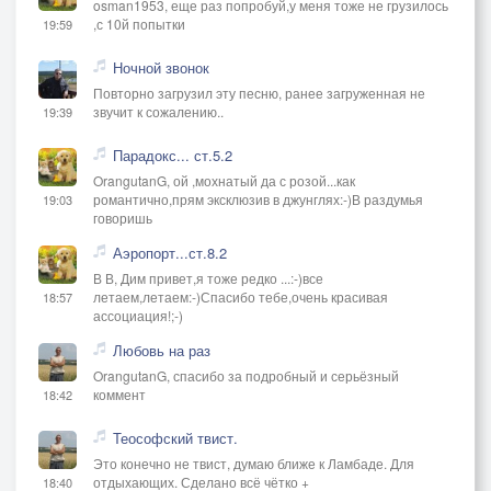
osman1953, еще раз попробуй,у меня тоже не грузилось
,с 10й попытки
19:59
Ночной звонок
Повторно загрузил эту песню, ранее загруженная не
звучит к сожалению..
19:39
Парадокс... ст.5.2
OrangutanG, ой ,мохнатый да с розой...как
романтично,прям эксклюзив в джунглях:-)В раздумья
19:03
говоришь
Аэропорт...ст.8.2
В В, Дим привет,я тоже редко ...:-)все
летаем,летаем:-)Спасибо тебе,очень красивая
18:57
ассоциация!;-)
Любовь на раз
OrangutanG, спасибо за подробный и серьёзный
коммент
18:42
Теософский твист.
Это конечно не твист, думаю ближе к Ламбаде. Для
отдыхающих. Сделано всё чётко +
18:40