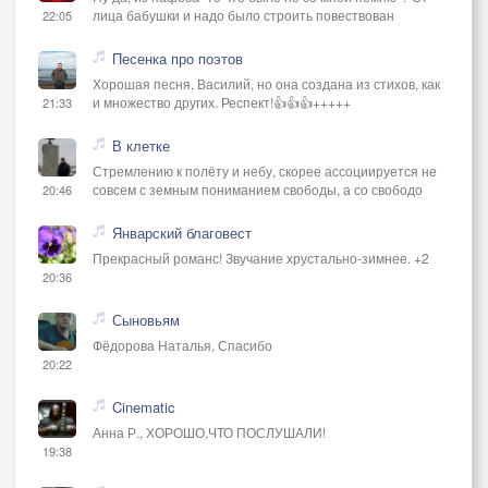
лица бабушки и надо было строить повествован
22:05
Песенка про поэтов
Хорошая песня, Василий, но она создана из стихов, как
и множество других. Респект!👍👍👍+++++
21:33
В клетке
Стремлению к полёту и небу, скорее ассоциируется не
совсем с земным пониманием свободы, а со свободо
20:46
Январский благовест
Прекрасный романс! Звучание хрустально-зимнее. +2
20:36
Сыновьям
Фёдорова Наталья, Спасибо
20:22
Cinematic
Анна Р., ХОРОШО,ЧТО ПОСЛУШАЛИ!
19:38