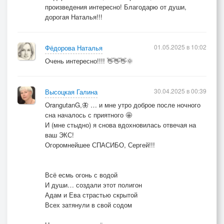
произведения интересно! Благодарю от души,
дорогая Наталья!!!
О, люди…
Гордость в себе хранящие - на беснующих не
смотри
01.05.2025 в 10:02
Фёдорова Наталья
Очень интересно!!!! 👋👋👋🌞
О, люди…
Меру страданий познавшие …видят все наперёд
30.04.2025 в 00:39
Высоцкая Галина
OrangutanG,🦋 … и мне утро доброе после ночного
О, люди…
сна началось с приятного 🤩
Смерчь ваши души сжирающий дальше вас жрать
И (мне стыдно) я снова вдохновилась отвечая на
пойдёт
ваш ЭКС!
Огоромнейшее СПАСИБО, Сергей!!!
О, люди…
Сам себя сотворяющий всех вперёд обойдет
Всё есмь огонь с водой
И души… создали этот полигон
О, люди…о, люди… о, люди…
Адам и Ева страстью скрытой
Всех затянули в свой содом
© Copyright: Галина Алексеевна Высоцкая, 2025