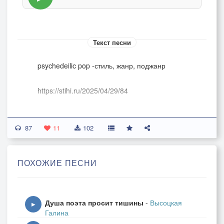
Текст песни
psychedeilic pop -стиль, жанр, поджанр
https://stihi.ru/2025/04/29/84
О, люди …
87
Имя вам ничтожество и имя вам Высота
11
102
О, люди…
ПОХОЖИЕ ПЕСНИ
Имя вам убожество и имя вам Красота
О, люди…
Душа поэта просит тишины
-
Высоцкая
Имя вам издевательство и имя вам Жизнь
▶
Галина