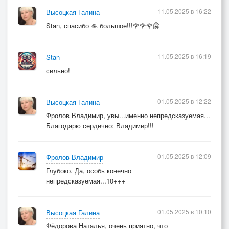
11.05.2025 в 16:22
Высоцкая Галина
О, люди…
Stan, спасибо 🙏 большое!!!🌹🌹🌹🤗
Вдаль смотрящие … это ведь навсегда
О, люди…
11.05.2025 в 16:19
Stan
Камни свои поднимающих - это уроков дань
сильно!
Свет в себе созидающих - бога скупая длань
01.05.2025 в 12:22
Высоцкая Галина
О, люди…
Фролов Владимир, увы...именно непредсказуемая...
Семя в себе узрившее … бережно сохрани…
Благодарю сердечно: Владимир!!!
Яд от других проникшийся -зеркалом убери
01.05.2025 в 12:09
Фролов Владимир
О, люди…
Глубоко. Да, особь конечно
Зависть в себе взрастившие.. прочь от меня
непредсказуемая...10+++
уйди…
О, люди…
01.05.2025 в 10:10
Высоцкая Галина
Свет собой приносЯщие - лаской всех обними
Фёдорова Наталья, очень приятно, что