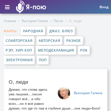
Вход
Главная
Высоцкая Галина
Песни
О, люди
НАРОДНАЯ
ДЖАЗ, БЛЮЗ
ЖАНРЫ:
СОАВТОРСКАЯ
АВТОРСКАЯ
РАЗНОЕ
РЭП, ХИП-ХОП
МЕЛОДЕКЛАМАЦИЯ
РОК
ЭЛЕКТРОННАЯ
ПОП
О, люди
Думаю, что слова здесь
Высоцкая Галина
уже лишние....песня
говорит всё....и обо
всех....но я всё равно
думаю, что где-то там в глубине души....они люди=Боги!