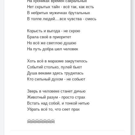
На хрониках времён сакральных
Свидетельство о публикации №125042900084
Нет скрытых тайн - всё так, как есть
В небритых мужичках брутальных
В толпе людей....все чувства - смесь
Корысть и выгода - не скрою
Брала своё в приоритет
Но всё же светлою душою
На путь добра шел человек
Хоть всё в маразме закрутилось
Событий столько, пулей бьют
Душа веками здесь трудилась
Кто сильный духом - не собьют
Зверь в человеке станет дичью
Животный разум - просто страх
Встать над собой, и тонкой нитью
Убрать всё то, что сеет прах
🤗🤗🤗🤗🤗🤗🤗