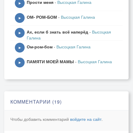
Прости меня
-
Высоцкая Галина
О, люди…
▶
Имя вам соскребательность и имя вам Мысль
ОМ- РОМ-БОМ
-
Высоцкая Галина
▶
О, люди…
Ах, если б знать всё наперёд
-
Высоцкая
Гимн поет созидательность, делу -слова держись
▶
Галина
Ом-ром-бом
-
Высоцкая Галина
О, люди…
▶
Смерть повышает рождаемость? а что … для
ПАМЯТИ МОЕЙ МАМЫ
-
Высоцкая Галина
войны это смысл
▶
О, люди …
Страх пожирающих … смелость берет города
О, люди…
КОММЕНТАРИИ (19)
Счастье рисующих… песня - она навсегда
Чтобы добавить комментарий
войдите на сайт
.
О, люди…
Радость дарящие … чудо у вас есть всегда