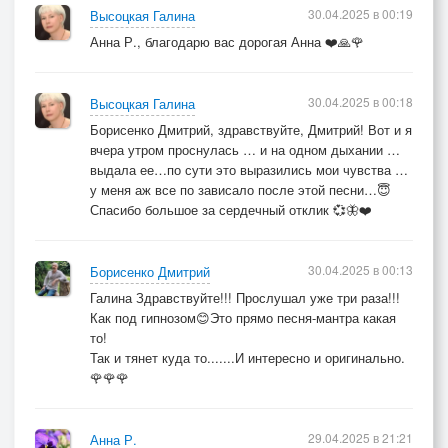
30.04.2025 в 00:19
Высоцкая Галина
Анна Р., благодарю вас дорогая Анна ❤️🙏🌹
30.04.2025 в 00:18
Высоцкая Галина
Борисенко Дмитрий, здравствуйте, Дмитрий! Вот и я
вчера утром проснулась … и на одном дыхании …
выдала ее…по сути это выразились мои чувства …
у меня аж все по зависало после этой песни…😇
Спасибо большое за сердечный отклик 💞🦋❤️
30.04.2025 в 00:13
Борисенко Дмитрий
Галина Здравствуйте!!! Прослушал уже три раза!!!
Как под гипнозом😊Это прямо песня-мантра какая
то!
Так и тянет куда то.......И интересно и оригинально.
🌹🌹🌹
29.04.2025 в 21:21
Анна Р.