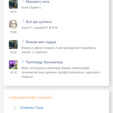
Маловато лета
Коля Привет+
19:31
Всё про куплеты
Анна Р., спасибо!!! 🌸🌸🌸
19:26
Возьми мое сердце
Вчера со мной поокала А деторождение поднимать
значит с Серёгой+
19:24
Technology Documentary
Mike, послушала несколько Ваших композиций,
технически они сделаны профессионально, идеально,
19:16
подошл
ПОЛЬЗОВАТЕЛИ ОНЛАЙН
Алимова Саша