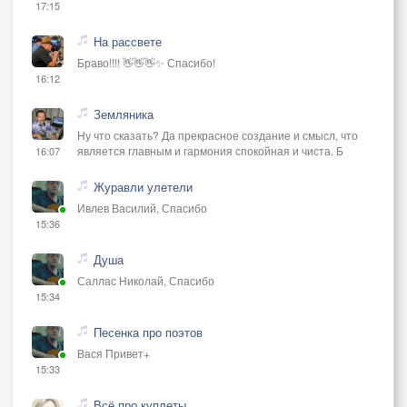
17:15
На рассвете
Браво!!!! 👋👋👋✨ Спасибо!
16:12
Земляника
Ну что сказать? Да прекрасное создание и смысл, что
является главным и гармония спокойная и чиста. Б
16:07
Журавли улетели
Ивлев Василий, Спасибо
15:36
Душа
Саллас Николай, Спасибо
15:34
Песенка про поэтов
Вася Привет+
15:33
Всё про куплеты