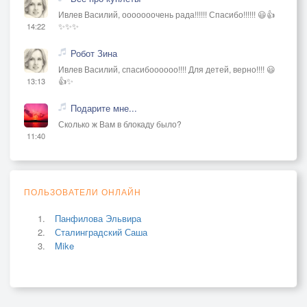
Ивлев Василий, ооооооочень рада!!!!!! Спасибо!!!!!! 😃👍
✨✨✨
14:22
Робот Зина
Ивлев Василий, спасибоооооо!!!! Для детей, верно!!!! 😃
👍✨
13:13
Подарите мне...
Сколько ж Вам в блокаду было?
11:40
ПОЛЬЗОВАТЕЛИ ОНЛАЙН
Панфилова Эльвира
Сталинградский Саша
Mike