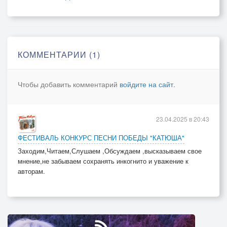
Опостылел
Опостылел
Вовремя придержали
Жëстко попридержали
КОММЕНТАРИИ (1)
2 куплет:
Пурга, бураны -
Чтобы добавить комментарий
войдите на сайт
.
Норов нашей стороны
Норов нашей стороны
Чужие страны
23.04.2025 в 20:43
Нам тут вовсе не нужны
ФЕСТИВАЛЬ КОНКУРС ПЕСНИ ПОБЕДЫ "КАТЮША"
Заходим,Читаем,Слушаем ,Обсуждаем ,высказываем свое
Здесь порт особый -
мнение,не забываем сохранять инкогнито и уважение к
Никогда не замерзал
авторам.
Никогда не замерзал
Враг был не собран -
Я его доразобрал
Долой убрал