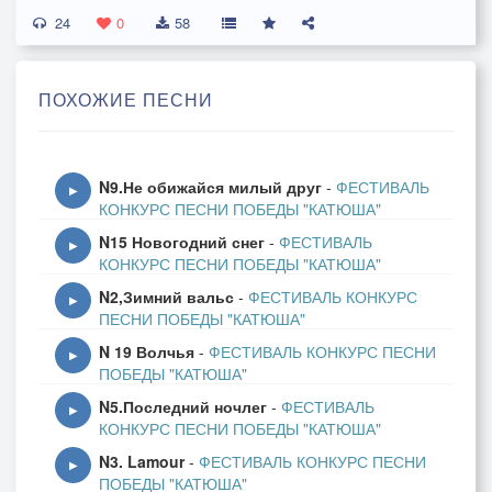
24
Пусть было туго
0
58
Но врага мы - с глаз долой
ПОХОЖИЕ ПЕСНИ
Хотел он Мурманск
Только руки коротки
Только руки коротки
N9.Не обижайся милый друг
-
ФЕСТИВАЛЬ
Мы не гламурно
▶
КОНКУРС ПЕСНИ ПОБЕДЫ "КАТЮША"
В ход пустили кулаки
N15 Новогодний снег
-
ФЕСТИВАЛЬ
Да, мы ловки'
▶
КОНКУРС ПЕСНИ ПОБЕДЫ "КАТЮША"
Припев:
N2,Зимний вальс
-
ФЕСТИВАЛЬ КОНКУРС
Не пустили
▶
ПЕСНИ ПОБЕДЫ "КАТЮША"
Не пустили
N 19 Волчья
-
ФЕСТИВАЛЬ КОНКУРС ПЕСНИ
Не пустили
▶
ПОБЕДЫ "КАТЮША"
Не пустили
N5.Последний ночлег
-
ФЕСТИВАЛЬ
Немца в свою Державу
▶
КОНКУРС ПЕСНИ ПОБЕДЫ "КАТЮША"
Немца в свою Державу
N3. Lamour
-
ФЕСТИВАЛЬ КОНКУРС ПЕСНИ
Опостылел
▶
ПОБЕДЫ "КАТЮША"
Опостылел