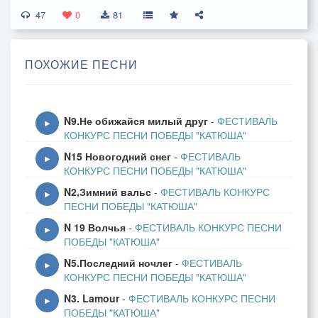
47
Колонной на передовой,
0
81
Как уходил на фронт Серёга,
Мальчишка с улицы Тверской.
ПОХОЖИЕ ПЕСНИ
Смешались ночи, дни и годы,
В один сплошной круговорот.
N9.Не обижайся милый друг
-
ФЕСТИВАЛЬ
Не подводили, где итога,
▶
КОНКУРС ПЕСНИ ПОБЕДЫ "КАТЮША"
Шагая, мрак рубя - вперёд.
N15 Новогодний снег
-
ФЕСТИВАЛЬ
Не уповали, где на Бога,
▶
КОНКУРС ПЕСНИ ПОБЕДЫ "КАТЮША"
Бросаясь вновь из боя в бой,
N2,Зимний вальс
-
ФЕСТИВАЛЬ КОНКУРС
Там, где ушел на фронт Серёга,
▶
ПЕСНИ ПОБЕДЫ "КАТЮША"
Мальчишка с улицы Тверской.
N 19 Волчья
-
ФЕСТИВАЛЬ КОНКУРС ПЕСНИ
Весна надолго запоздала,
▶
ПОБЕДЫ "КАТЮША"
N5.Последний ночлег
-
ФЕСТИВАЛЬ
Накрыло землю вороньё.
▶
КОНКУРС ПЕСНИ ПОБЕДЫ "КАТЮША"
Но лишь ещё сильнее стала
N3. Lamour
-
ФЕСТИВАЛЬ КОНКУРС ПЕСНИ
В Победу вера всем назло.
▶
ПОБЕДЫ "КАТЮША"
Не зря сказал когда-то Невский: