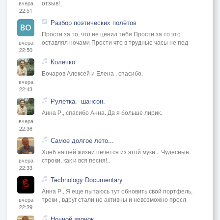
отзыв!
вчера
22:51
Разбор поэтических полётов
Прости за то, что не ценил тебя Прости за то что
оставлял ночами Прости что в трудные часы не под
вчера
22:50
Колечко
Бочаров Алексей и Елена , спасибо.
вчера
22:43
Рулетка.- шансон.
Анна Р., спасибо Анна. Да я больше лирик.
вчера
22:36
Самое долгое лето...
Хлеб нашей жизни печётся из этой муки... Чудесные
строки, как и вся песня!..
вчера
22:33
Technology Documentary
Анна Р., Я еще пытаюсь тут обновить свой портфель,
треки , вдруг стали не активны и невозможно просл
вчера
22:29
Ночной звонок