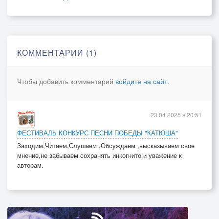
"Не приходите к нам с мечом!"
И встал бронёй Союз Советский,
Мальчишек “с улицы Тверской”
КОММЕНТАРИИ (1)
В веках не будут позабыты,
И ты, мой друг, не забывай,
Чтобы добавить комментарий
войдите на сайт
.
Героев битвы той Великой
И как достался этот Май.
Четыре судьбоносных года,
23.04.2025 в 20:51
Какой заплачено ценой!
ФЕСТИВАЛЬ КОНКУРС ПЕСНИ ПОБЕДЫ "КАТЮША"
Где жизнь отдал за нас Серёга,
Заходим,Читаем,Слушаем ,Обсуждаем ,высказываем свое
Мальчишка с улицы Тверской.
мнение,не забываем сохранять инкогнито и уважение к
авторам.