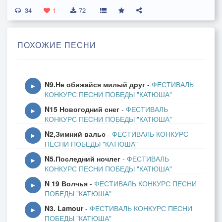
34
Там встречаются воинов души,
1
72
Поднимая зари алый стяг,
Вспоминая о залпах «катюши»,
ПОХОЖИЕ ПЕСНИ
О последних боях за Рейхстаг.
Припев: Уже и внуки ветеранов поседели,
N9.Не обижайся милый друг
-
ФЕСТИВАЛЬ
И правнуки отправились служить,
▶
КОНКУРС ПЕСНИ ПОБЕДЫ "КАТЮША"
Десятки лет со Дня Победы пролетели,
N15 Новогодний снег
-
ФЕСТИВАЛЬ
Но мы Победой будем дорожить!
▶
КОНКУРС ПЕСНИ ПОБЕДЫ "КАТЮША"
N2,Зимний вальс
-
ФЕСТИВАЛЬ КОНКУРС
Полк бессмертный рекой бесконечной
▶
ПЕСНИ ПОБЕДЫ "КАТЮША"
По проспектам опять потечёт,
N5.Последний ночлег
-
ФЕСТИВАЛЬ
Скорбь и гордость сплетая навечно,
▶
КОНКУРС ПЕСНИ ПОБЕДЫ "КАТЮША"
Предъявляя за прошлое счёт.
N 19 Волчья
-
ФЕСТИВАЛЬ КОНКУРС ПЕСНИ
▶
ПОБЕДЫ "КАТЮША"
Помним тех, кто с Победой вернулись,
N3. Lamour
-
ФЕСТИВАЛЬ КОНКУРС ПЕСНИ
Помним тех, кто в полях полегли,
▶
ПОБЕДЫ "КАТЮША"
Кто в жестоких боях не согнулись,