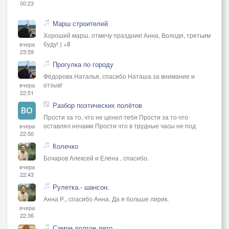
00:23
Марш строителей
Хороший марш, отмечу праздник! Анна, Володя, третьим
буду! ) +8
вчера
23:59
Прогулка по городу
Фёдорова Наталья, спасибо Наташа за внимание и
отзыв!
вчера
22:51
Разбор поэтических полётов
Прости за то, что не ценил тебя Прости за то что
оставлял ночами Прости что в трудные часы не под
вчера
22:50
Колечко
Бочаров Алексей и Елена , спасибо.
вчера
22:43
Рулетка.- шансон.
Анна Р., спасибо Анна. Да я больше лирик.
вчера
22:36
Самое долгое лето...