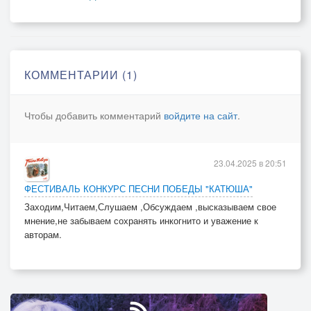
Отстоять нашу землю смогли.
Припев:Уже и внуки ветеранов поседели,
И правнуки отправились служить,
КОММЕНТАРИИ (1)
Десятки лет со Дня Победы пролетели,
Но мы Победой будем дорожить!
Чтобы добавить комментарий
войдите на сайт
.
Рано утром девятого мая,
До парадов, салютов, наград,
23.04.2025 в 20:51
Голубиная* белая стая
ФЕСТИВАЛЬ КОНКУРС ПЕСНИ ПОБЕДЫ "КАТЮША"
Открывает небесный «парад»…
Заходим,Читаем,Слушаем ,Обсуждаем ,высказываем свое
мнение,не забываем сохранять инкогнито и уважение к
авторам.