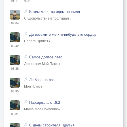
👍✨
08:11
Каким меня ты ядом напоила
С удовольствием послушал +
07:04
Да возьмите же кто-нибудь это сердце!
Серёга Привет+
06:42
Самое долгое лето...
Девчонкам Мой Плюс+
06:38
Любовь на раз
Мой Плюс+
06:35
Парадокс... ст.5.2
Маша Моё Почтение+
06:31
С днём строителя, друзья