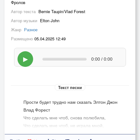
Фролов
Автор текста
Bernie Taupin/Vlad Forest
Автор музыки
Elton John
Жанр
Разное
Размещено
05.04.2025 12:49
▶
0:00 / 0:00
Текст песни
Прости будет трудно нам сказать Элтон Джон
Влад Форест
Что сделать мне чтоб, снова полюбила,
Что сделать мне чтоб, не играла мной,
Что делать мне если, всё пойму я,