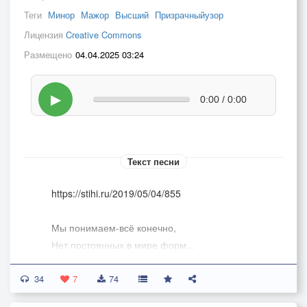
Теги
Минор
Мажор
Высший
Призрачныйузор
Лицензия
Creative Commons
Размещено
04.04.2025 03:24
▶
0:00 / 0:00
Текст песни
https://stihi.ru/2019/05/04/855
Мы понимаем-всё конечно,
Нет постоянных в мире форм...
Минор -мажор в аккордах вечных
34
Рисуют призрачный узор.
7
74