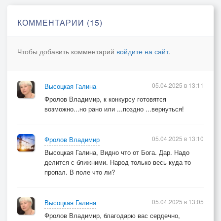
За то, расплаты режет клин...
КОММЕНТАРИИ (15)
Останови своё мгновенье,
Вернись, и кадры просмотри.
Чтобы добавить комментарий
войдите на сайт
.
Ты - это мира сотворенье,
Всё это, опыт для любви.
05.04.2025 в 13:11
Высоцкая Галина
Дай осознанью проявиться,
Фролов Владимир, к конкурсу готовятся
Пусть Высший Я заговорит,
возможно...но рано или ...поздно ...вернуться!
В тебе весь мир освободится
И Искра духа возгорит!
05.04.2025 в 13:10
Фролов Владимир
Высоцкая Галина, Видно что от Бога. Дар. Надо
© Copyright: Галина Алексеевна Высоцкая, 2019
делится с ближними. Народ только весь куда то
Свидетельство о публикации №119050400855
пропал. В поле что ли?
05.04.2025 в 13:05
Высоцкая Галина
Фролов Владимир, благодарю вас сердечно,