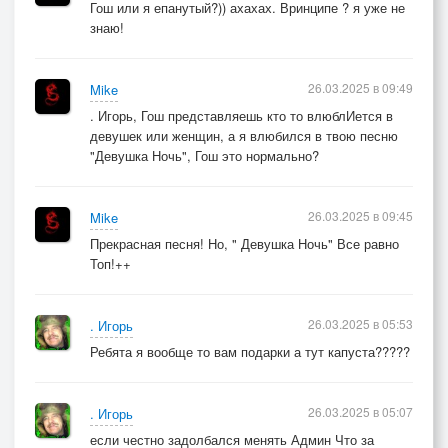
Гош или я епанутый?)) ахахах. Вринципе ? я уже не
знаю!
26.03.2025 в 09:49
Mike
. Игорь, Гош представляешь кто то влюблИется в
девушек или женщин, а я влюбился в твою песню
"Девушка Ночь", Гош это нормально?
26.03.2025 в 09:45
Mike
Прекрасная песня! Но, " Девушка Ночь" Все равно
Топ!++
26.03.2025 в 05:53
. Игорь
Ребята я вообще то вам подарки а тут капуста?????
26.03.2025 в 05:07
. Игорь
если честно задолбался менять Админ Что за