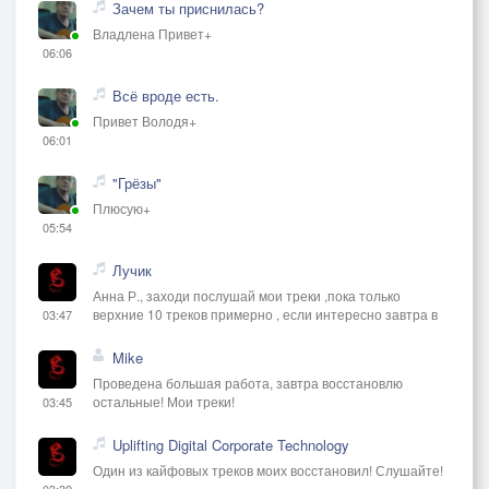
Зачем ты приснилась?
Владлена Привет+
06:06
Всё вроде есть.
Привет Володя+
06:01
"Грёзы"
Плюсую+
05:54
Лучик
Анна Р., заходи послушай мои треки ,пока только
верхние 10 треков примерно , если интересно завтра в
03:47
Mike
Проведена большая работа, завтра восстановлю
остальные! Мои треки!
03:45
Uplifting Digital Corporate Technology
Один из кайфовых треков моих восстановил! Слушайте!
03:39