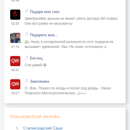
Подари мне свет
Qwertysvetka, музыка не может убить автора) ИИ пофиг)
Они все равно не музыканты
02:33
Подарите мне...
Да, Анна, в сегодняшней реальности этот подарок не
вызывает удивления. Увы. Не знаю: осознанно, и
01:14
Беглец
Спи давай 😁
00:41
Земляника
О.. Вов.. Пошел по ягоды и попал под дождь... Наше.
Помолого-Метеорологическое...))+++
00:27
ПОЛЬЗОВАТЕЛИ ОНЛАЙН
Сталинградский Саша