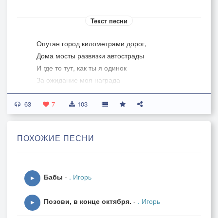
Текст песни
Опутан город километрами дорог,
Дома мосты развязки автострады
И где то тут, как ты я одинок
За ожидание моя награда
63
Припев:
7
103
К тебе душа моя на
встречу мчится,
ПОХОЖИЕ ПЕСНИ
И сердце бьется время торопя
поток людей и незнакомые все лица
Я в них пытаюсь отыскать тебя
Бабы
-
. Игорь
▶
Когда опустится на город теплый вечер
Позови, в конце октября.
-
. Игорь
И я опять один иду гулять!
▶
Я так надеюсь что взмахнут твои ресницы