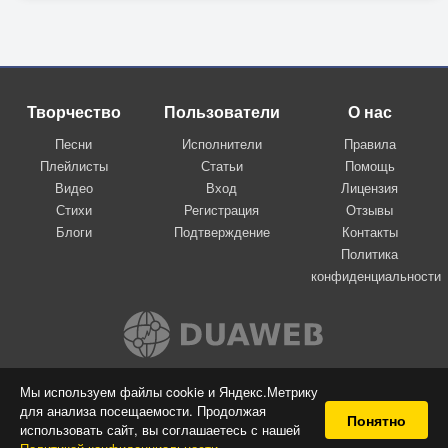
© Copyright: Юрий Бегунов, 2013
Свидетельство о публикации №113032208656
Творчество
Пользователи
О нас
Песни
Исполнители
Правила
Плейлисты
Статьи
Помощь
Видео
Вход
Лицензия
Стихи
Регистрация
Отзывы
Блоги
Подтверждение
Контакты
Политика
конфиденциальности
Вконтакте
Мы используем файлы cookie и Яндекс.Метрику
для анализа посещаемости. Продолжая
© 2009-2026 Я-пою
Понятно
использовать сайт, вы соглашаетесь с нашей
Музыкальный сайт самовыражения