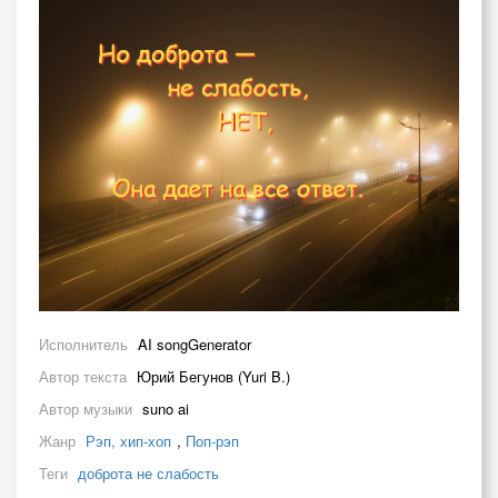
Исполнитель
AI songGenerator
Автор текста
Юрий Бегунов (Yuri B.)
Автор музыки
suno ai
Жанр
Рэп, хип-хоп
,
Поп-рэп
Теги
доброта не слабость