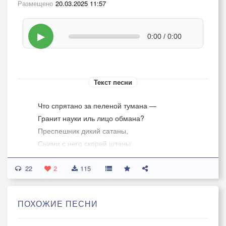
Размещено
20.03.2025 11:57
▶
0:00 / 0:00
Текст песни
Что спрятано за пеленой тумана —
Гранит науки иль лицо обмана?
Преспешник дикий сатаны,
Сними с него скорей штаны
22
И всыпь по первое число,
2
115
Чтоб горе счастьем заросло.
Чтоб годы, прожитые в страхе,
ПОХОЖИЕ ПЕСНИ
Тебе, рожденному в рубахе,