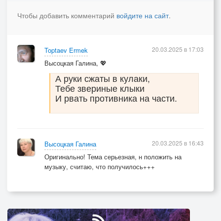
И ходишь, напрягая скулы.
Чтобы добавить комментарий
войдите на сайт
.
А руки сжаты в кулаки,
Тебе звериные клыки
20.03.2025 в 17:03
Toptaev Ermek
И рвать противника на части.
Высоцкая Галина, 💖
Но ведь не в этом в жизни счастье,
А руки сжаты в кулаки,
Тебе звериные клыки
Не в этом истина, друзья.
И рвать противника на части.
Нельзя звереть, никак нельзя.
Обидеть можно как угодно —
Хоть мерзко, хоть правдоподобно.
20.03.2025 в 16:43
Высоцкая Галина
Но доброта — не слабость, нет,
Оригинально! Тема серьезная, н положить на
Она дает на все ответ.
музыку, считаю, что получилось+++
Садясь, как дети, на колени,
Отпор давайте страху, лени.
Себя ищите лишь в делах.