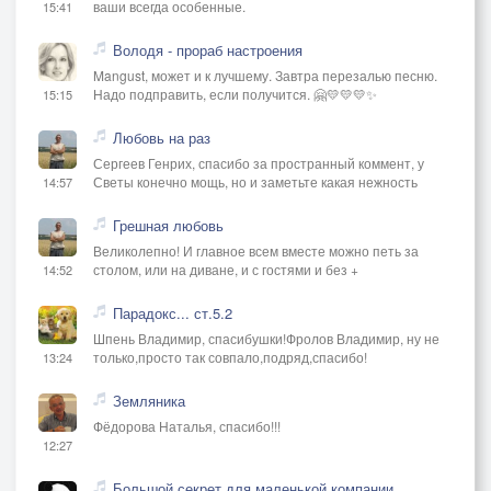
ваши всегда особенные.
15:41
Война — осколок бытия,
Володя - прораб настроения
Обрывок горького начала,
Mangust, может и к лучшему. Завтра перезалью песню.
Надо подправить, если получится. 🤗💛💛💛✨
15:15
Клочок вселенной, пика жало,
Свинец горячий, горький дым.
Любовь на раз
Сергеев Генрих, спасибо за пространный коммент, у
Светы конечно мощь, но и заметьте какая нежность
Мы, как глупцы, войны хотим.
14:57
Она ж нас просто убивает,
Грешная любовь
С лица земли навек стирает.
Великолепно! И главное всем вместе можно петь за
А мы хотим ее опять,
столом, или на диване, и с гостями и без +
14:52
Парадокс... ст.5.2
Хотим все время умирать,
Шпень Владимир, спасибушки!Фролов Владимир, ну не
Других швырять на эти копья.
только,просто так совпало,подряд,спасибо!
13:24
Не распускайте, люди, сопли.
Земляника
Война закончится, и вот
Фёдорова Наталья, спасибо!!!
12:27
Пустая жизнь опять придет —
Пустая, жалкая, слепая,
Большой секрет для маленькой компании