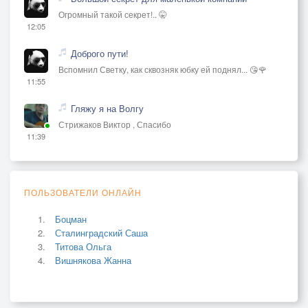
Когда живешь, совсем не зная,
Огромный такой секрет!.. 🤫
12:05
Что может там произойти.
Доброго пути!
Идти по этому пути
Вспомнил Светку, как сквозняк юбку ей поднял... 😘🌹
Не сможет каждый, кто захочет.
11:55
Проходят годы, дни и ночи,
Гляжу я на Волгу
Садится солнце на восток.
Стрижаков Виктор , Спасибо
11:39
Уходит прошлое в песок,
Уходит молодость и зрелость,
Печаль, тоска, уходит смелость.
ПОЛЬЗОВАТЕЛИ ОНЛАЙН
Играет музыка вокруг.
Боцман
Сталинградский Саша
Как разорвать привычный круг,
Титова Ольга
Остаться злым и одиноким?
Вишнякова Жанна
Искать войны? Ведь только в ней
Есть смысл и дух, коль ты злодей.
=========