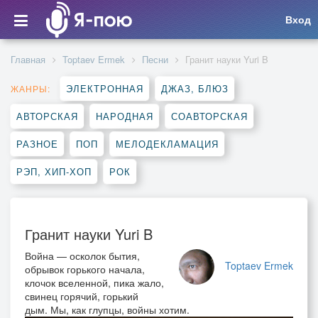
Вход
Главная
Toptaev Ermek
Песни
Гранит науки Yuri B
ЭЛЕКТРОННАЯ
ДЖАЗ, БЛЮЗ
ЖАНРЫ:
АВТОРСКАЯ
НАРОДНАЯ
СОАВТОРСКАЯ
РАЗНОЕ
ПОП
МЕЛОДЕКЛАМАЦИЯ
РЭП, ХИП-ХОП
РОК
Гранит науки Yuri B
Война — осколок бытия,
Toptaev Ermek
о
брывок горького начала,
к
лочок вселенной, пика жало,
с
винец горячий, горький
дым.
Мы, как глупцы, войны хотим.