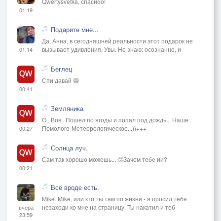
Qwertysvetka, спасибо!
01:19
Подарите мне...
Да, Анна, в сегодняшней реальности этот подарок не
вызывает удивления. Увы. Не знаю: осознанно, и
01:14
Беглец
Спи давай 😁
00:41
Земляника
О.. Вов.. Пошел по ягоды и попал под дождь... Наше.
Помолого-Метеорологическое...))+++
00:27
Солнца луч.
Сам так хорошо можешь... 🤔Зачем тебе ии?
00:21
Всё вроде есть.
Mike. Mike, или кто ты там по жизни - я просил тебя
незаходи ко мне на страницу. Ты накатил и теб
вчера
23:59