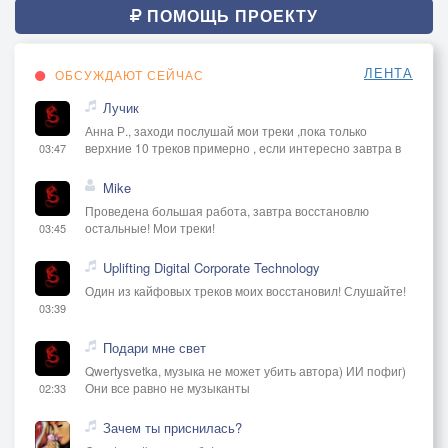
ПОМОЩЬ ПРОЕКТУ
ЛЕНТА
ОБСУЖДАЮТ СЕЙЧАС
Лучик
Анна Р., заходи послушай мои треки ,пока только
верхние 10 треков примерно , если интересно завтра в
03:47
Mike
Проведена большая работа, завтра восстановлю
остальные! Мои треки!
03:45
Uplifting Digital Corporate Technology
Один из кайфовых треков моих восстановил! Слушайте!
03:39
Подари мне свет
Qwertysvetka, музыка не может убить автора) ИИ пофиг)
Они все равно не музыканты
02:33
Зачем ты приснилась?