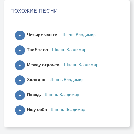
С таким необычным обликом
ПОХОЖИЕ ПЕСНИ
Сами себя не узнали бы.
Пусть никогда не гаснет свет!
Четыре чашки
-
Шпень Владимир
Помним мы, даже если
▶
Тех, кто ушел, уже с нами нет.
Твоё тело
-
Шпень Владимир
Но их остались песни.
▶
Между строчек.
-
Шпень Владимир
Пусть все слова не сказаны
▶
Тем, с кем общались мысленно,
Холодно
-
Шпень Владимир
С ними незримо мы связаны.
▶
Может, и в этом истина…
Поезд.
-
Шпень Владимир
▶
Ищу себя
-
Шпень Владимир
▶