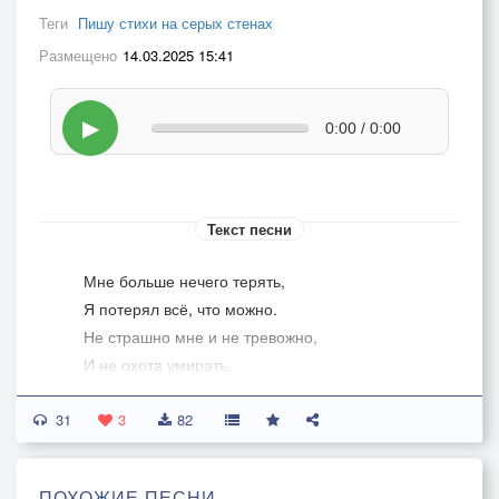
Теги
Пишу стихи на серых стенах
Размещено
14.03.2025 15:41
▶
0:00 / 0:00
Текст песни
Мне больше нечего терять,
Я потерял всё, что можно.
Не страшно мне и не тревожно,
И не охота умирать.
31
Теперь охота просто жить,
3
82
Дышать сквозь холод бетонных плит.
Ждать нашу встречу, пепел курить,
ПОХОЖИЕ ПЕСНИ