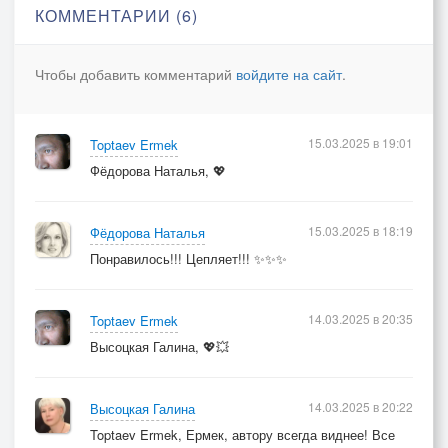
Я с дочкой играю сцену.
КОММЕНТАРИИ (6)
Зал аплодирует, шёпот в углу,
Живём без масок, не ради схемы.
Чтобы добавить комментарий
войдите на сайт
.
А кто смеётся над собой,
Тот крепче стали, брат, поверь.
15.03.2025 в 19:01
Toptaev Ermek
Время течёт за той рекой,
Фёдорова Наталья, 💖
Но наша душа не знает потерь.
Что толку ныть? (Hey!)
15.03.2025 в 18:19
Фёдорова Наталья
Что толку ждать? (Hey!)
Понравилось!!! Цепляет!!! ✨✨✨
Писать в тетрадь (Hey!),
Но не вставать? (Woo!)
14.03.2025 в 20:35
Toptaev Ermek
Лист оборван,
Высоцкая Галина, 💖💥
Пора другой доставать!
А после всё опять с нуля...
14.03.2025 в 20:22
Высоцкая Галина
Другие цели, новый этап.
Toptaev Ermek, Ермек, автору всегда виднее! Все