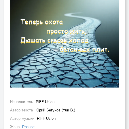
Исполнитель
RiFF Usion
Автор текста
Юрий Бегунов (Yuri B.)
Автор музыки
RiFF Usion
Жанр
Разное