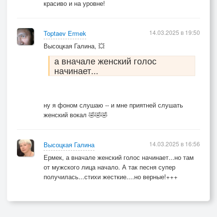
красиво и на уровне!
Посмейтесь, если не успели,
Что сделаю сейчас и я...
14.03.2025 в 19:50
Toptaev Ermek
Высоцкая Галина, 💥
а вначале женский голос
начинает...
ну я фоном слушаю -- и мне приятней слушать
женский вокал 🤣🤣🤣
14.03.2025 в 16:56
Высоцкая Галина
Ермек, а вначале женский голос начинает...но там
от мужского лица начало. А так песня супер
получилась...стихи жесткие....но верные!+++