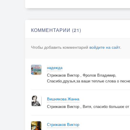
Мне не выразить это в словах.
Пр.
Говори мне любви ты признания,
КОММЕНТАРИИ (21)
Эта ночь пусть согреет меня,
В забытье пусть уйдут расставания,
Чтобы добавить комментарий
войдите на сайт
.
В твоем сердце останусь лишь я.
Пр.
--
надежда
Надежда
Стрижаков Виктор , Фролов Владимир,
Спасибо,друзья,за ваши теплые слова о песне
Вишнякова Жанна
Стрижаков Виктор , Витя, спасибо большое от
Стрижаков Виктор