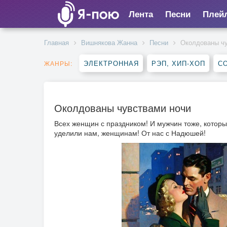
Лента
Песни
Плей
Главная
Вишнякова Жанна
Песни
Околдованы чу
ЭЛЕКТРОННАЯ
РЭП, ХИП-ХОП
С
ЖАНРЫ:
Околдованы чувствами ночи
Всех женщин с праздником! И мужчин тоже, котор
уделили нам, женщинам! От нас с Надюшей!