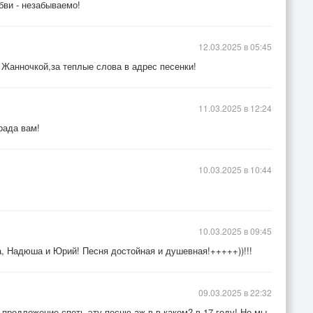
бви - незабываемо!
12.03.2025 в 05:45
 Жанночкой,за теплые слова в адрес песенки!
11.03.2025 в 12:24
рада вам!
10.03.2025 в 10:44
10.03.2025 в 09:45
а, Надюша и Юрий! Песня достойная и душевная!+++++))!!!
09.03.2025 в 22:32
 предложение спеть эту песню аж в в каком? в 17 году! Но мы