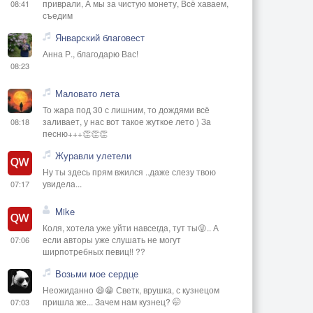
приврали, А мы за чистую монету, Всё хаваем,
08:41
съедим
Январский благовест
Анна Р., благодарю Вас!
08:23
Маловато лета
То жара под 30 с лишним, то дождями всё
заливает, у нас вот такое жуткое лето ) За
08:18
песню+++👏👏👏
Журавли улетели
Ну ты здесь прям вжился ..даже слезу твою
увидела...
07:17
Mike
Коля, хотела уже уйти навсегда, тут ты😜.. А
если авторы уже слушать не могут
07:06
ширпотребных певиц!! ??
Возьми мое сердце
Неожиданно 😄😁 Светк, врушка, с кузнецом
пришла же... Зачем нам кузнец? 🤭
07:03