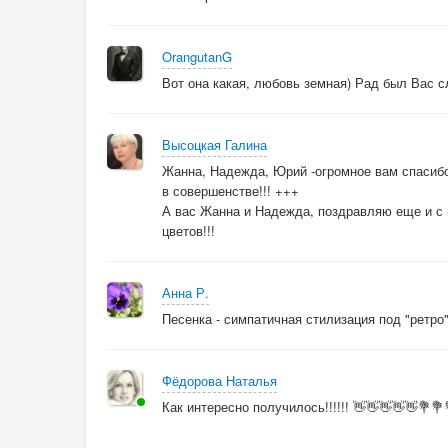
OrangutanG
Вот она какая, любовь земная) Рад был Вас с
Высоцкая Галина
Жанна, Надежда, Юрий -огромное вам спасибо
в совершенстве!!! +++
А вас Жанна и Надежда, поздравляю еще и с 
цветов!!!
Анна Р.
Песенка - симпатичная стилизация под "ретро
Фёдорова Наталья
Как интересно получилось!!!!!! 👋👋👋👋👋💐💐