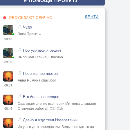
ПОМОЩЬ ПРОЕКТУ
ЛЕНТА
ОБСУЖДАЮТ СЕЙЧАС
Чудо
Вася Привет+
09:13
Прогуляться я решил
Высоцкая Галина, Спасибо
09:03
Песенка про поэтов
Анна Р., Анна спасибо!
08:51
Его большое сердце
Оказывается я не все песни Митяева слышал((
Отличная работа! ,👏👏👏👍
08:49
Давно я жду тебя Назаретянин
Из уст в уста передавали, Ведь явно где-то да