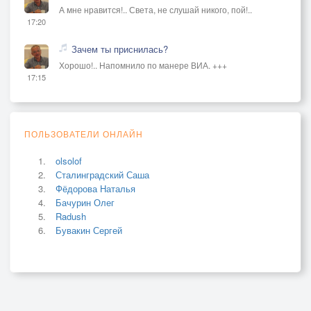
А мне нравится!.. Света, не слушай никого, пой!..
17:20
Зачем ты приснилась?
Хорошо!.. Напомнило по манере ВИА. +++
17:15
ПОЛЬЗОВАТЕЛИ ОНЛАЙН
olsolof
Сталинградский Саша
Фёдорова Наталья
Бачурин Олег
Radush
Бувакин Сергей