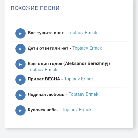
Кто-то осыпает белые цветы.
ПОХОЖИЕ ПЕСНИ
Затопи ты печку, постели постель,
У меня на сердце без тебя метель».
Все тушите свет
-
Toptaev Ermek
▶
Не криви улыбку (1925)
Дети ответили нет
-
Toptaev Ermek
=========
▶
Не криви улыбку, руки теребя, —
Еще один годок (Aleksandr Berezhnyj)
-
Я люблю другую, только не тебя.
▶
Toptaev Ermek
Ты сама ведь знаешь, знаешь хорошо —
Привет ВЕСНА
-
Toptaev Ermek
Не тебя я вижу, не к тебе пришел.
▶
Проходил я мимо, сердцу все равно —
Ледяная любовь
-
Toptaev Ermek
Просто захотелось заглянуть в окно.
▶
Кусочек неба.
-
Toptaev Ermek
▶