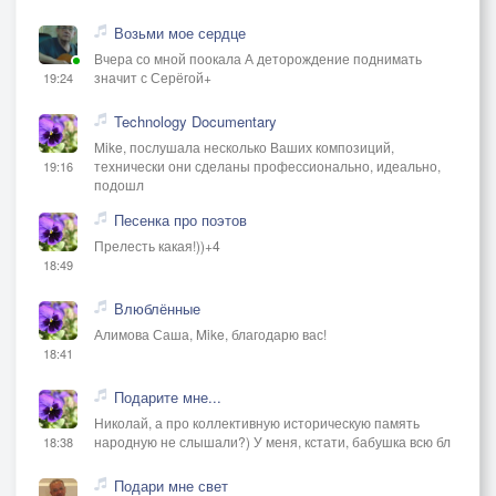
Возьми мое сердце
Вчера со мной поокала А деторождение поднимать
значит с Серёгой+
19:24
Technology Documentary
Mike, послушала несколько Ваших композиций,
технически они сделаны профессионально, идеально,
19:16
подошл
Песенка про поэтов
Прелесть какая!))+4
18:49
Влюблённые
Алимова Саша, Mike, благодарю вас!
18:41
Подарите мне...
Николай, а про коллективную историческую память
народную не слышали?) У меня, кстати, бабушка всю бл
18:38
Подари мне свет