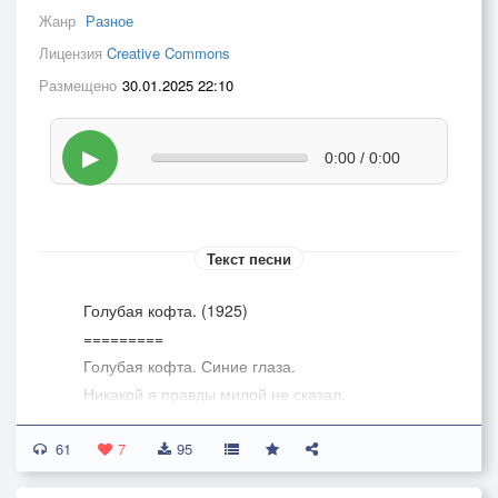
Жанр
Разное
Лицензия
Creative Commons
Размещено
30.01.2025 22:10
▶
0:00 / 0:00
Текст песни
Голубая кофта. (1925)
=========
Голубая кофта. Синие глаза.
Никакой я правды милой не сказал.
Милая спросила: «Крутит ли метель?
61
Затопить бы печку, постелить постель».
7
95
Я ответил милой: «Нынче с высоты