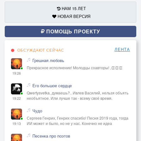
НАМ 15 ЛЕТ
НОВАЯ ВЕРСИЯ
ПОМОЩЬ ПРОЕКТУ
ЛЕНТА
ОБСУЖДАЮТ СЕЙЧАС
Грешная любовь
Прекрасное исполнение! Молодцы соавторы! ,👏👏👏
19:26
Его большое сердце
Qwertysvetka, думаешь?.. Ивлев Василий, нельзя объять
необъятное. Или лучше так - всему своё время.
19:22
Чудо
Сергеев Генрих, Генрих спасибо! Песня 2019 года, тогда
ИИ может и было, но не у нас. Конечно не идеа
19:13
Песенка про поэтов