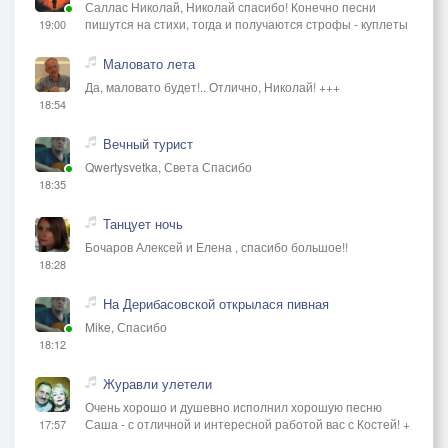
Саллас Николай, Николай спасибо! Конечно песни
пишутся на стихи, тогда и получаются строфы - куплеты
19:00
Маловато лета
Да, маловато будет!.. Отлично, Николай! +++
18:54
Вечный турист
Qwertysvetka, Света Спасибо
18:35
Танцует ночь
Бочаров Алексей и Елена , спасибо большое!!
18:28
На Дерибасовской открылася пивная
Mike, Спасибо
18:12
Журавли улетели
Очень хорошо и душевно исполнил хорошую песню
Саша - с отличной и интересной работой вас с Костей! +
17:57