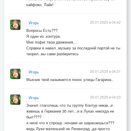
кайфово. Лайк!
20.01.2025 в 04:42
. Игорь
Вопросы Есть???
Я один из..контура.
Мне пофиг твои движения...
Справки я навел..музыку за последней партой не ты
творил..вы сами разберитесь
20.01.2025 в 04:31
. Игорь
Мьюзик твой называется понос улицы Гагарина..
20.01.2025 в 04:23
. Игорь
Значит глаголешь что ты группу Контур никак..и
живешь в Германии 30 лет...и в Луках никогда не
был????
я ничё что я спрошу..ночами не шарахаешься???
ведь Луки маленький не Ленинград..да просто