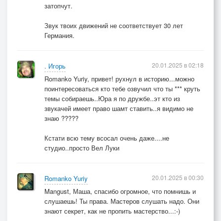
затопчут.
Звук твоих движений не соответствует 30 лет
Германия.
20.01.2025 в 02:18
. Игорь
Romanko Yuriy, привет! рухнул в историю...можно
поинтересоваться кто тебе озвучил что ты *** круть
темы собираешь..Юра я по дружбе..эт кто из
звукачей имеет право шамт ставить..я видимо не
знаю ?????
Кстати всю тему всосал очень даже....не
студио..просто Вел Луки
20.01.2025 в 00:30
Romanko Yuriy
Mangust, Маша, спасибо огромное, что помнишь и
слушаешь! Ты права. Мастеров слушать надо. Они
знают секрет, как не пропить мастерство...:-)