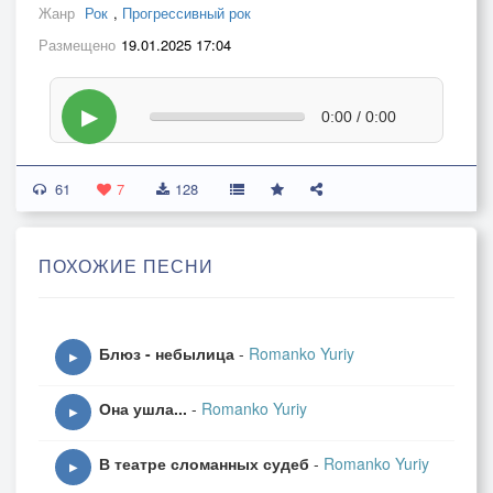
Жанр
Рок
,
Прогрессивный рок
Размещено
19.01.2025 17:04
▶
0:00 / 0:00
61
7
128
ПОХОЖИЕ ПЕСНИ
Блюз - небылица
-
Romanko Yuriy
▶
Она ушла...
-
Romanko Yuriy
▶
В театре сломанных судеб
-
Romanko Yuriy
▶