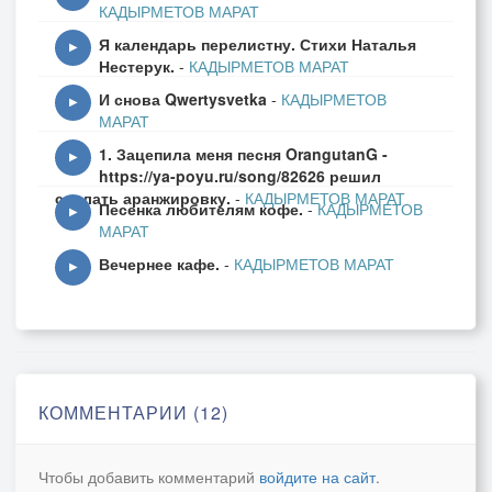
КАДЫРМЕТОВ МАРАТ
И любовь становилась зыбкою,
Я календарь перелистну. Стихи Наталья
Да и ненависти полна...
▶
Нестерук.
-
КАДЫРМЕТОВ МАРАТ
И снова Qwertysvetka
-
КАДЫРМЕТОВ
Ты дугою спину выпячивал,
▶
МАРАТ
И готов был уже к прыжку...
1. Зацепила меня песня OrangutanG -
В мою сторону ты поглядывал -
▶
https://ya-poyu.ru/song/82626 решил
Я прогуливалась по ковру...
сделать аранжировку.
-
КАДЫРМЕТОВ МАРАТ
Песенка любителям кофе.
-
КАДЫРМЕТОВ
▶
МАРАТ
Угрожающие рычания
Вечернее кафе.
-
КАДЫРМЕТОВ МАРАТ
И шипящие звуки лились...
▶
Так закончилось наше свидание...
По углам заполночь разошлись...
Новый год встречал нас снежинками,
Оттепель перешла и в наш дом...
КОММЕНТАРИИ (12)
Просыпалась с рысью в обнимку я...
И смеялись долго потом...
Чтобы добавить комментарий
войдите на сайт
.