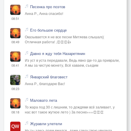
Песенка про поэтов
Анна Р., Анна спасибо!
08:51
Его большое сердце
Оказывается я не все песни Митяева слышал((
Отличная работа! ,👏👏👏👍
08:49
Давно я жду тебя Назаретянин
Из уст в уста передавали, Ведь явно где-то да приврали,
А мы за чистую монету, Всё хаваем, съедим
08:41
Январский благовест
Анна Р., благодарю Вас!
08:23
Маловато лета
То жара под 30 с лишним, то дождями всё заливает, у
нас вот такое жуткое лето ) За песню+++👏👏👏
08:18
Журавли улетели
Ну ты здесь прям вжился ..даже слезу твою увидела...