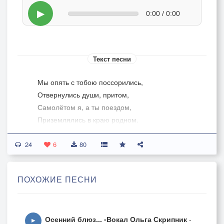
▶
0:00 / 0:00
Текст песни
Мы опять с тобою поссорились,
Отвернулись души, притом,
Самолётом я, а ты поездом,
Приземлялись в краю родном.
24
Незамеченной кошкой, тихою,
6
80
Пробиралась я в отчий дом,
Разъярённой рысью ты, дикою,
ПОХОЖИЕ ПЕСНИ
Объявился в доме моём.
По углам металась - шерсть дыбкою,
Осенний блюз... -Вокал Ольга Скрипник
-
И шипела при виде тебя...
▶