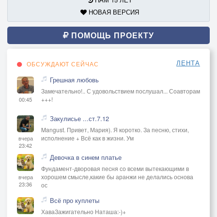
НОВАЯ ВЕРСИЯ
ПОМОЩЬ ПРОЕКТУ
ЛЕНТА
ОБСУЖДАЮТ СЕЙЧАС
Грешная любовь
Замечательно!.. С удовольствием послушал... Соавторам
+++!
00:45
Закулисье ...ст.7.12
Mangust. Привет, Мария). Я коротко. За песню, стихи,
исполнение + Всё как в жизни. Ум
вчера
23:42
Девочка в синем платье
Фундамент-дворовая песня со всеми вытекающими в
хорошем смысле,какие бы аранжи не делались основа
вчера
23:36
ос
Всё про куплеты
ХаваЗажигательно Наташа:-)+