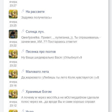
вчера
23:27
На рассвете
Задумка получилась+
вчера
23:25
Солнца луч.
Qwertysvetka. Привет, ,, хулиганка,,)). Ты спрашиваешь -
зачем мне, ИИ..?? Постараюсь ответит
вчера
23:22
Песенка про поэтов
Ну Ваще,шедеврально Вася:-)!Улыбнул!+9
вчера
23:22
Маловато лета
Да,жарковато:-)Любишь ты лето Коля,чувствуется:-)+8
вчера
23:16
Хранимые Богом
А почему ж через мостИк,а не мОстик)даблом сделали
голос через ии...да вроде Вы и сами хорошо справл
вчера
23:12
Чудо