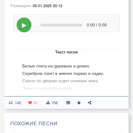
Размещено
05.01.2025 20:12
▶
0:00 / 0:00
Текст песни
Белые снега на деревьях и домах,
Серебром горят в зимних парках и садах.
Смело по дворам ходит снежная зима,
Знает она во всем права.
Припев:
145
Пусть плохое уйдет и с собою все наши беды
31
158
заберет,
И оставит для нас свет негаснущей надежды.
ПОХОЖИЕ ПЕСНИ
Пусть для нас впереди светят ярко, как маяк,
любви огни,