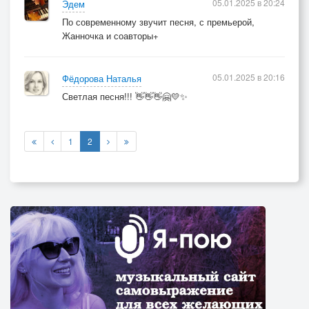
05.01.2025 в 20:24
Эдем
По современному звучит песня, с премьерой,
Жанночка и соавторы+
05.01.2025 в 20:16
Фёдорова Наталья
Светлая песня!!! 👋👋👋🤗💛✨
1
2