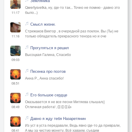
Земляника
Qwertysvetka, ну, где-то так... Точно не помню - давно это
было...)
11:17
Смысл жизни.
Стрижаков Виктор , в очередной раз поклон. Вы (Ты) не
только обладатель прекрасного тенора но и оче
11:16
Прогуляться я решил
Высоцкая Галина, Спасибо
09:03
Песенка про поэтов
Анна Р., Анна спасибо!
08:51
Его большое сердце
Оказывается я не все песни Митяева слышал((
Отличная работа! ,👏👏👏👍
08:49
Давно я жду тебя Назаретянин
Из уст в уста передавали, Ведь явно где-то да приврали,
А мы за чистую монету, Всё хаваем, съедим
08:41