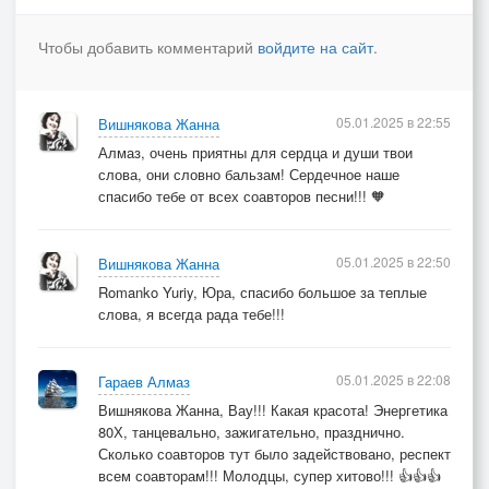
И свет в душе вселила вновь.
Припев:
Чтобы добавить комментарий
войдите на сайт
.
Пусть плохое уйдет и с собою все наши беды
заберет,
И оставит для нас свет негаснущей надежды.
05.01.2025 в 22:55
Вишнякова Жанна
Пусть для нас впереди светят ярко, как маяк,
Алмаз, очень приятны для сердца и души твои
любви огни,
слова, они словно бальзам! Сердечное наше
Рады мы зиме, как прежде.
спасибо тебе от всех соавторов песни!!! 🧡
05.01.2025 в 22:50
Вишнякова Жанна
Romanko Yuriy, Юра, спасибо большое за теплые
слова, я всегда рада тебе!!!
05.01.2025 в 22:08
Гараев Алмаз
Вишнякова Жанна, Вау!!! Какая красота! Энергетика
80Х, танцевально, зажигательно, празднично.
Сколько соавторов тут было задействовано, респект
всем соавторам!!! Молодцы, супер хитово!!! 👍👍👍