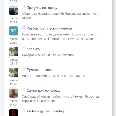
23:59
Прогулка по городу
Фёдорова Наталья, спасибо Наташа за внимание и
отзыв!
вчера
22:51
Разбор поэтических полётов
Прости за то, что не ценил тебя Прости за то что
оставлял ночами Прости что в трудные часы не под
вчера
22:50
Колечко
Бочаров Алексей и Елена , спасибо.
вчера
22:43
Рулетка.- шансон.
Анна Р., спасибо Анна. Да я больше лирик.
вчера
22:36
Самое долгое лето...
Хлеб нашей жизни печётся из этой муки... Чудесные
строки, как и вся песня!..
вчера
22:33
Technology Documentary