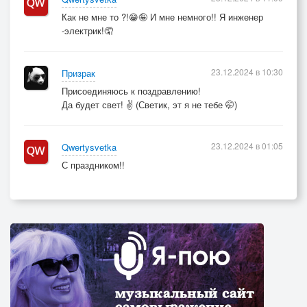
Как не мне то ?!😁🤪 И мне немного!! Я инженер
-электрик!🤦
23.12.2024 в 10:30
Призрак
Присоединяюсь к поздравлению!
Да будет свет! ✌️ (Светик, эт я не тебе 🤭)
23.12.2024 в 01:05
Qwertysvetka
С праздником!!