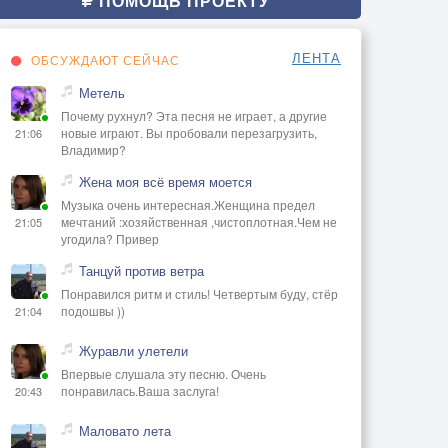
ПОМОЩЬ ПРОЕКТУ
ЛЕНТА
ОБСУЖДАЮТ СЕЙЧАС
Метель
Почему рухнул? Эта песня не играет, а другие
новые играют. Вы пробовали перезагрузить,
21:06
Владимир?
Жена моя всё время моется
Музыка очень интересная.Женщина предел
мечтаний :хозяйственная ,чистоплотная.Чем не
21:05
угодила? Привер
Танцуй против ветра
Понравился ритм и стиль! Четвертым буду, стёр
подошвы ))
21:04
Журавли улетели
Впервые слушала эту песню. Очень
понравилась.Ваша заслуга!
20:43
Маловато лета