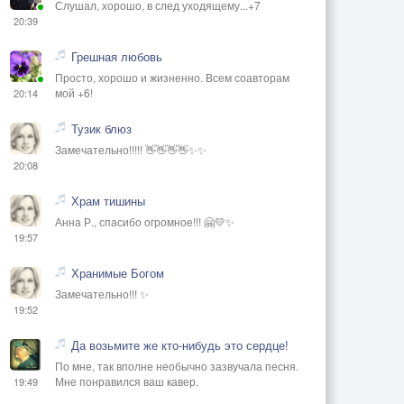
Слушал, хорошо, в след уходящему...+7
20:39
Грешная любовь
Просто, хорошо и жизненно. Всем соавторам
мой +6!
20:14
Тузик блюз
Замечательно!!!!! 👋👋👋👋✨✨
20:08
Храм тишины
Анна Р., спасибо огромное!!! 🤗💛✨
19:57
Хранимые Богом
Замечательно!!! ✨
19:52
Да возьмите же кто-нибудь это сердце!
По мне, так вполне необычно зазвучала песня.
Мне понравился ваш кавер.
19:49