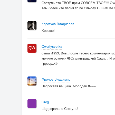
Светуль это ТВОЕ прям СОВСЕМ ТВОЕ!!! Оче
Тем более что песня то по смыслу СЛОЖНАЯ!
Коротков Владислав
Хорошо!
Qwertysvetka
osman1953, Вов..после твоего комментария мо
мелкие осколки 🤣Сталинградский Саша, . Игор
Гррррр..😘
Фролов Владимир
Непростая вещица. Молодец 8+++
Greg
Шедеврально Светуль!