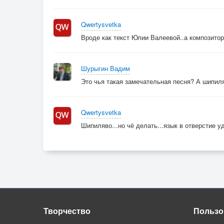
Qwertysvetka
Вроде как текст Юлии Валеевой..а композитора
Шурыгин Вадим
Это чья такая замечательная песня? А шипил
Qwertysvetka
Шипиляво...но чё делать...язык в отверстие у
Творчество
Пользо