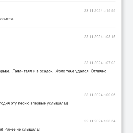
23.11.2024 в 15:55
равится.
23.11.2024 в 08:15
23.11.2024 в 07:02
рьце...Таял- таял и в осадок...Фолк тебе удался. Отлично
23.11.2024 в 00:06
егодня эту песню впервые услышала))
22.11.2024 в 23:54
ия! Ранее не слышала!