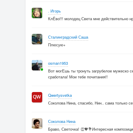
. Игорь
КлЁво!!! молодец Света мне действительно н
Сталинградский Саша
Плюсую+
osman1953
Вот могЕшь ты тронуть загрубелое мужеско се
сработала! Мои тебе почитания!!
Qwertysvetka
Соколова Нина, спасибо, Нин.. сама только с
Соколова Нина
Браво, Светочка! 👏💖💐Интересная композиц