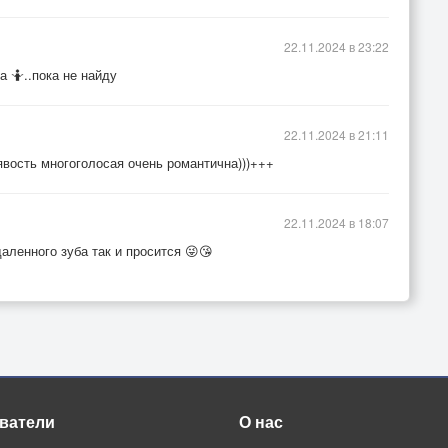
22.11.2024 в 23:22
 🤷..пока не найду
22.11.2024 в 21:11
явость многоголосая очень романтична)))+++
22.11.2024 в 18:07
даленного зуба так и просится 😜😘
ватели
О нас