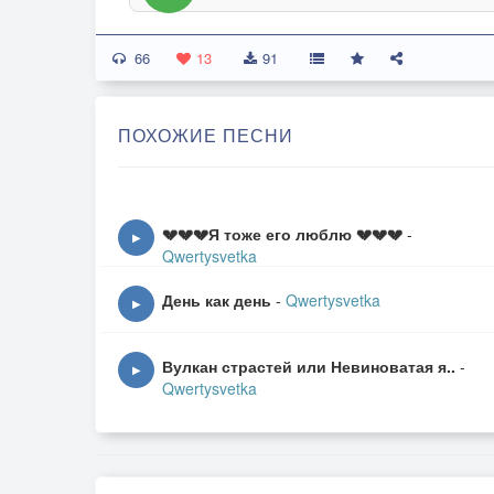
66
13
91
ПОХОЖИЕ ПЕСНИ
💔💔💔Я тоже его люблю 💔💔💔
-
▶
Qwertysvetka
День как день
-
Qwertysvetka
▶
Вулкан страстей или Невиноватая я..
-
▶
Qwertysvetka