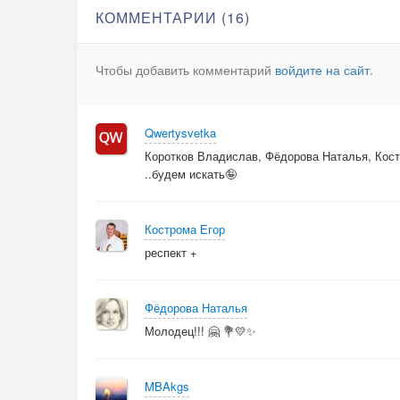
КОММЕНТАРИИ (16)
Чтобы добавить комментарий
войдите на сайт
.
Qwertysvetka
Коротков Владислав, Фёдорова Наталья, Костр
..будем искать🤪
Кострома Егор
респект +
Фёдорова Наталья
Молодец!!! 🤗 💐💛✨
MBAkgs