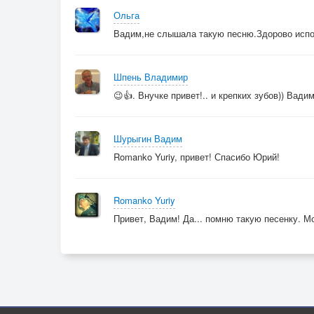
Ольга
Вадим,не слышала такую песню.Здорово испол
Шпень Владимир
😉👍. Внучке привет!.. и крепких зубов)) Вадим
Шурыгин Вадим
Romanko Yuriy, привет! Спасибо Юрий!
Romanko Yuriy
Привет, Вадим! Да... помню такую песенку. М