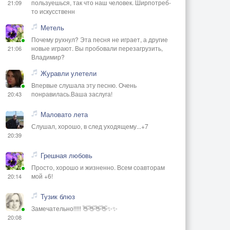
пользуешься, так что наш человек. Ширпотреб-
21:09
то искусственн
Метель
Почему рухнул? Эта песня не играет, а другие
новые играют. Вы пробовали перезагрузить,
21:06
Владимир?
Журавли улетели
Впервые слушала эту песню. Очень
понравилась.Ваша заслуга!
20:43
Маловато лета
Слушал, хорошо, в след уходящему...+7
20:39
Грешная любовь
Просто, хорошо и жизненно. Всем соавторам
мой +6!
20:14
Тузик блюз
Замечательно!!!!! 👋👋👋👋✨✨
20:08