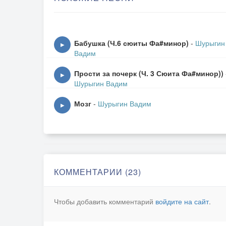
Бабушка (Ч.6 сюиты Фа#минор)
-
Шурыгин
▶
Вадим
Прости за почерк (Ч. 3 Сюита Фа#минор))
▶
Шурыгин Вадим
Мозг
-
Шурыгин Вадим
▶
КОММЕНТАРИИ (23)
Чтобы добавить комментарий
войдите на сайт
.