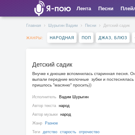
Лента
Песни
Плей
Главная
Шурыгин Вадим
Песни
Детский садик
НАРОДНАЯ
ПОП
ДЖАЗ, БЛЮЗ
ЖАНРЫ:
Детский садик
Внучке к днюшке вспомнилась старинная песня. О
выпали передние молочные зубки и постеснялась
пришлось "масяню" просить))
Исполнитель
Вадим Шурыгин
Автор текста
народ
Автор музыки
народ
Жанр
Разное
Теги
детство
старость
отрочество