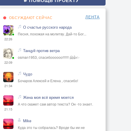
ПОМОЩЬ ПРОЕКТУ
ЛЕНТА
ОБСУЖДАЮТ СЕЙЧАС
О счастье русского народа
Песня, похожая на молитву. Дай-то Бог...
22:26
Танцуй против ветра
osman1953, спасибоооооо!!!!!!! 🤗👍✨
22:09
Чудо
Бочаров Алексей и Елена , спасибо!
21:34
Жена моя всё время моется
А что скажет сам автор текста? Он -то знает.
21:15
Mike
Куда это ты собралась? Вроде бы ии не