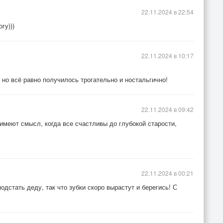
22.11.2024 в 22:54
гу)))
22.11.2024 в 10:17
 но всё равно получилось трогательно и ностальгично!
22.11.2024 в 09:42
 имеют смысл, когда все счастливы до глубокой старости,
22.11.2024 в 00:21
подстать деду, так что зубки скоро вырастут и берегись! С