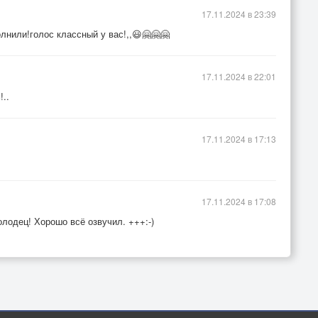
17.11.2024 в 23:39
нили!голос классный у вас!,,😃🤗🤗🤗
17.11.2024 в 22:01
!..
17.11.2024 в 17:13
17.11.2024 в 17:08
олодец! Хорошо всё озвучил. +++:-)