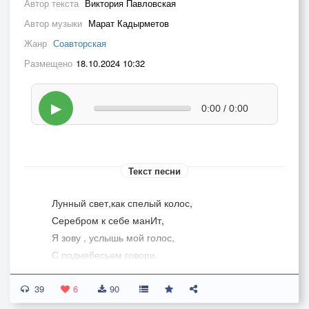
Автор текста
Виктория Павловская
Автор музыки
Марат Кадырметов
Жанр
Соавторская
Размещено
18.10.2024 10:32
▶
0:00 / 0:00
Текст песни
Лунный свет,как спелый колос,
Серебром к себе манИт,
Я зову , услышь мой голос,
С поднебесьем говори.
39
Месяц опустился низко,
6
90
Пригласив на огонек,