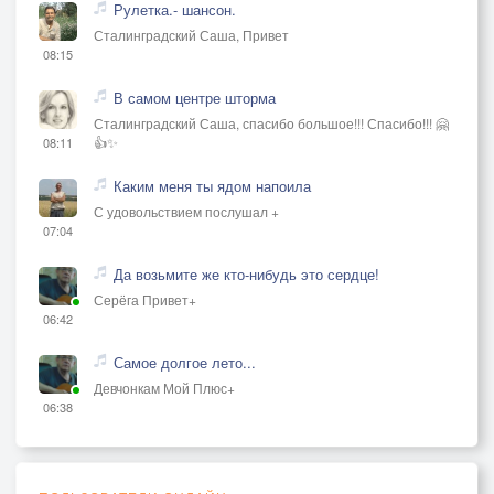
Рулетка.- шансон.
Сталинградский Саша, Привет
08:15
В самом центре шторма
Сталинградский Саша, спасибо большое!!! Спасибо!!! 🤗
👍✨
08:11
Каким меня ты ядом напоила
С удовольствием послушал +
07:04
Да возьмите же кто-нибудь это сердце!
Серёга Привет+
06:42
Самое долгое лето...
Девчонкам Мой Плюс+
06:38