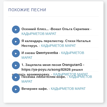
Сядем рядом, будем близко,
ПОХОЖИЕ ПЕСНИ
Разожжем наш камелек.
Ты глаза в глаза, так нежно,
Осенний блюз... -Вокал Ольга Скрипник
-
Загляни, как в океан,
▶
КАДЫРМЕТОВ МАРАТ
И увидишь неизбежно-
Я календарь перелистну. Стихи Наталья
Я Ассоль,ты мой роман.
▶
Нестерук.
-
КАДЫРМЕТОВ МАРАТ
И снова Qwertysvetka
-
КАДЫРМЕТОВ
Белый блюз, любви сюита,
▶
МАРАТ
Разольются в небесах,
1. Зацепила меня песня OrangutanG -
Ширь вокруг, и я открыта,
▶
https://ya-poyu.ru/song/82626 решил
Для полета в облаках.
сделать аранжировку.
-
КАДЫРМЕТОВ МАРАТ
Песенка любителям кофе.
-
КАДЫРМЕТОВ
▶
МАРАТ
Вечернее кафе.
-
КАДЫРМЕТОВ МАРАТ
▶