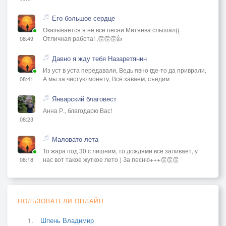
Его большое сердце
Оказывается я не все песни Митяева слышал((
Отличная работа! ,👏👏👏👍
08:49
Давно я жду тебя Назаретянин
Из уст в уста передавали, Ведь явно где-то да приврали,
А мы за чистую монету, Всё хаваем, съедим
08:41
Январский благовест
Анна Р., благодарю Вас!
08:23
Маловато лета
То жара под 30 с лишним, то дождями всё заливает, у
нас вот такое жуткое лето ) За песню+++👏👏👏
08:18
ПОЛЬЗОВАТЕЛИ ОНЛАЙН
Шпень Владимир