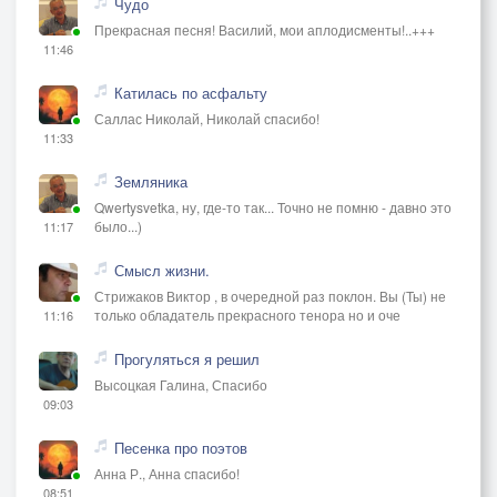
Чудо
Прекрасная песня! Василий, мои аплодисменты!..+++
11:46
Катилась по асфальту
Саллас Николай, Николай спасибо!
11:33
Земляника
Qwertysvetka, ну, где-то так... Точно не помню - давно это
было...)
11:17
Смысл жизни.
Стрижаков Виктор , в очередной раз поклон. Вы (Ты) не
только обладатель прекрасного тенора но и оче
11:16
Прогуляться я решил
Высоцкая Галина, Спасибо
09:03
Песенка про поэтов
Анна Р., Анна спасибо!
08:51