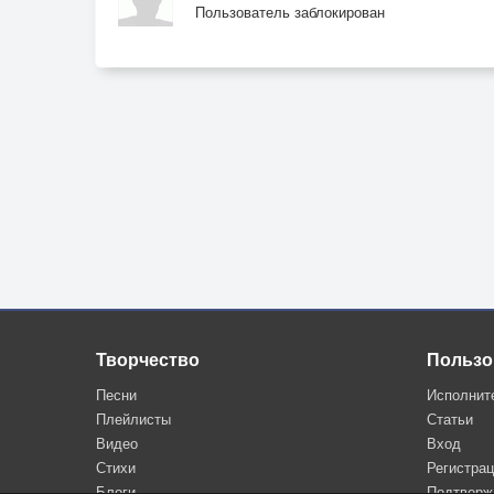
Пользователь заблокирован
Мотался по чужим краям я долго
И вот вернулся в город свой родной.
Иду к тебе я - первым долгом -
Хочу увидеться с тобой.
Я быстро отыскал твою могилу.
Ты с карточки все смотришь на меня.
Ты смотришь на меня, как я здесь гибну,
Как я здесь сохну без тебя.
Творчество
Пользо
Я молча постоял в твоей ограде,
Песни
Исполнит
Букет цветов я тихо положил.
Плейлисты
Статьи
Видео
Вход
Я вспомнил молодость и радость,
Стихи
Регистра
Когда с тобою вместе жил.
Блоги
Подтверж