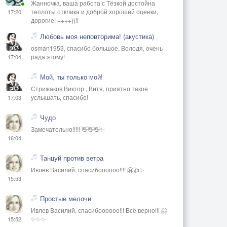
Жанночка, ваша работа с Тёзкой достойна
теплоты отклика и доброй хорошей оценки,
17:20
дорогие! ++++))!!
Любовь моя неповторима! (акустика)
osman1953, спасибо большое, Володя, очень
рада этому!
17:04
Мой, ты только мой!
Стрижаков Виктор , Витя, приятно такое
услышать, спасибо!
17:03
Чудо
Замечательно!!!!! 👋👋👋✨
16:04
Танцуй против ветра
Ивлев Василий, спасибоооооо!!!! 🤗👍✨
15:53
Простые мелочи
Ивлев Василий, спасибоооооо!!! Всё верно!!! 🤗
✨✨✨
15:52