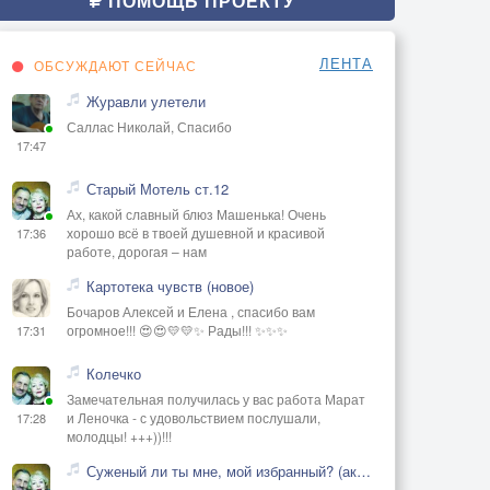
ПОМОЩЬ ПРОЕКТУ
ЛЕНТА
ОБСУЖДАЮТ СЕЙЧАС
Журавли улетели
Саллас Николай, Спасибо
17:47
Старый Мотель ст.12
Ах, какой славный блюз Машенька! Очень
хорошо всё в твоей душевной и красивой
17:36
работе, дорогая – нам
Картотека чувств (новое)
Бочаров Алексей и Елена , спасибо вам
огромное!!! 😍😍💛💛✨ Рады!!! ✨✨✨
17:31
Колечко
Замечательная получилась у вас работа Марат
и Леночка - с удовольствием послушали,
17:28
молодцы! +++))!!!
Суженый ли ты мне, мой избранный? (акустика)