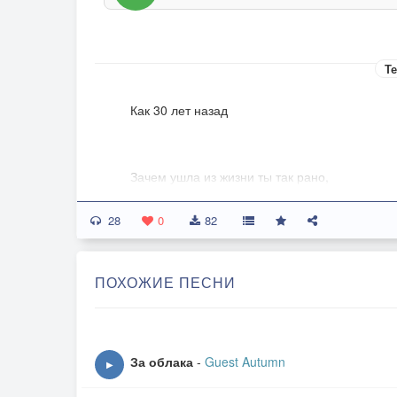
Те
Как 30 лет назад
Зачем ушла из жизни ты так рано,
Зачем заставила страдать родных?
28
Ведь ты лежишь в гробу, ну, как живая,
0
82
Но я не вижу глаз твоих.
ПОХОЖИЕ ПЕСНИ
Рыдает мать, слезам конца не видно.
Отец стоит, поникнув головой.
Ну, кто сказал тебе, что не любима,
За облака
-
Guest Autumn
▶
Ну, кто сказал тебе, что я не твой?