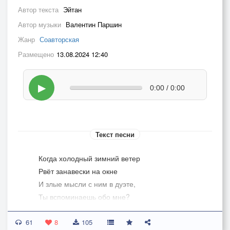
Автор текста
Эйтан
Автор музыки
Валентин Паршин
Жанр
Соавторская
Размещено
13.08.2024 12:40
▶
0:00 / 0:00
Текст песни
Когда холодный зимний ветер
Рвёт занавески на окне
И злые мысли с ним в дуэте,
Ты вспоминаешь обо мне?
61
Когда зову тебя ночами
8
105