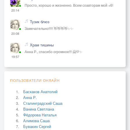
Просто, хорошо и жизненно. Всем соавторам мой +6!
20:14
Тузик блюз
Замечательно!!!!! 👋👋👋👋✨✨
20:08
Храм тишины
Анна Р., спасибо огромное!!! 🤗💛✨
19:57
ПОЛЬЗОВАТЕЛИ ОНЛАЙН
Баскаков Анатолий
Анна Р.
Сталинградский Саша
Ванина Светлана
Фёдорова Наталья
Алимова Саша
Бувакин Сергей