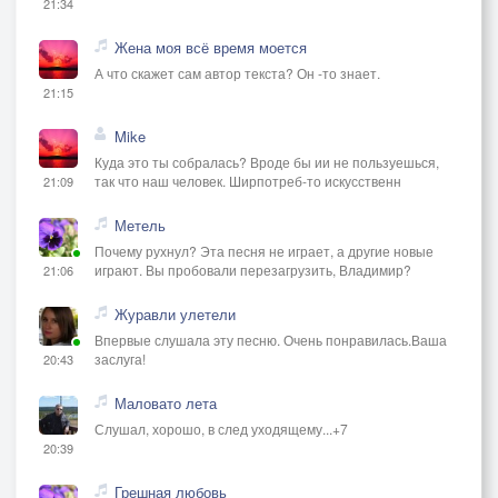
21:34
Жена моя всё время моется
А что скажет сам автор текста? Он -то знает.
21:15
Mike
Куда это ты собралась? Вроде бы ии не пользуешься,
так что наш человек. Ширпотреб-то искусственн
21:09
Метель
Почему рухнул? Эта песня не играет, а другие новые
играют. Вы пробовали перезагрузить, Владимир?
21:06
Журавли улетели
Впервые слушала эту песню. Очень понравилась.Ваша
заслуга!
20:43
Маловато лета
Слушал, хорошо, в след уходящему...+7
20:39
Грешная любовь