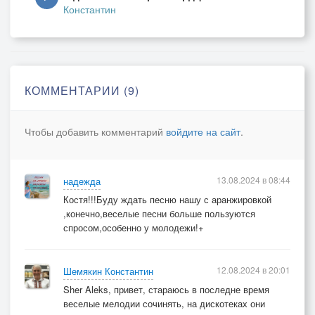
Константин
Если у нас любовь,
Если у всех любовь.
Встреча настанет вновь
КОММЕНТАРИИ (9)
Чтобы добавить комментарий
войдите на сайт
.
13.08.2024 в 08:44
надежда
Костя!!!Буду ждать песню нашу с аранжировкой
,конечно,веселые песни больше пользуются
спросом,особенно у молодежи!+
12.08.2024 в 20:01
Шемякин Константин
Sher Aleks, привет, стараюсь в последне время
веселые мелодии сочинять, на дискотеках они