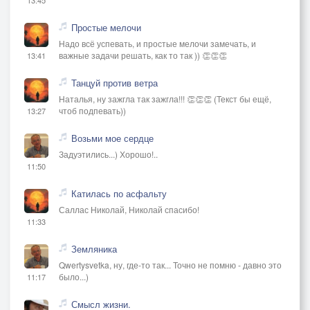
Простые мелочи
Надо всё успевать, и простые мелочи замечать, и
важные задачи решать, как то так )) 👏👏👏
13:41
Танцуй против ветра
Наталья, ну зажгла так зажгла!!! 👏👏👏 (Текст бы ещё,
чтоб подпевать))
13:27
Возьми мое сердце
Задуэтились...) Хорошо!..
11:50
Катилась по асфальту
Саллас Николай, Николай спасибо!
11:33
Земляника
Qwertysvetka, ну, где-то так... Точно не помню - давно это
было...)
11:17
Смысл жизни.