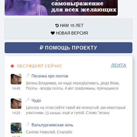
НАМ 15 ЛЕТ
НОВАЯ ВЕРСИЯ
ПОМОЩЬ ПРОЕКТУ
ЛЕНТА
ОБСУЖДАЮТ СЕЙЧАС
Песенка про поэтов
Шпень Владимир, не надо передёргивать, дядя Вова.
Поэты - всегда поэты. А вот графоманы, прячущиеся
14:43
Чудо
Цензор на этом сайте такой же ипанутый, как некоторые
участники. ))) ыыыы. ещё и тупой. Слово "ипану
14:23
Вальпургиевская ночь
Саллас Николай, Спасибо
13:45