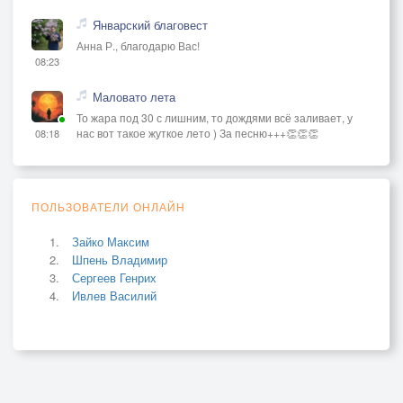
Январский благовест
Анна Р., благодарю Вас!
08:23
Маловато лета
То жара под 30 с лишним, то дождями всё заливает, у
нас вот такое жуткое лето ) За песню+++👏👏👏
08:18
ПОЛЬЗОВАТЕЛИ ОНЛАЙН
Зайко Максим
Шпень Владимир
Сергеев Генрих
Ивлев Василий