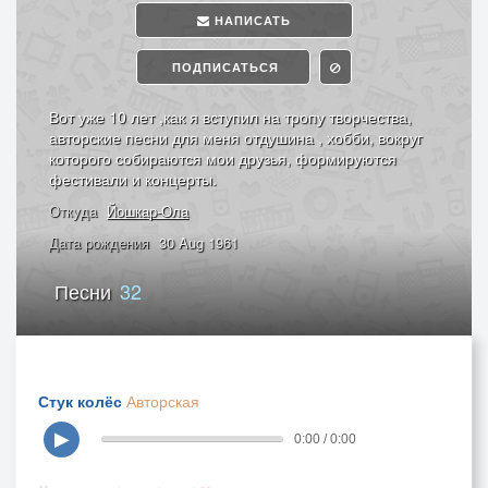
НАПИСАТЬ
ПОДПИСАТЬСЯ
Вот уже 10 лет ,как я вступил на тропу творчества,
авторские песни для меня отдушина , хобби, вокруг
которого собираются мои друзья, формируются
фестивали и концерты.
Откуда
Йошкар-Ола
Дата рождения
30 Aug 1961
Песни
32
Стук колёс
Авторская
▶
0:00 / 0:00