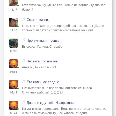
Qwertysvetka, ну, где-то так... Точно не помню - давно это
было...)
11:17
Смысл жизни.
Стрижаков Виктор , в очередной раз поклон. Вы (Ты) не
только обладатель прекрасного тенора но и оче
11:16
Прогуляться я решил
Высоцкая Галина, Спасибо
09:03
Песенка про поэтов
Анна Р., Анна спасибо!
08:51
Его большое сердце
Оказывается я не все песни Митяева слышал((
Отличная работа! ,👏👏👏👍
08:49
Давно я жду тебя Назаретянин
Из уст в уста передавали, Ведь явно где-то да приврали,
А мы за чистую монету, Всё хаваем, съедим
08:41