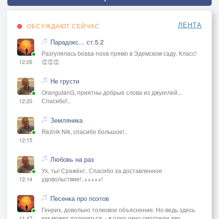
ЛЕНТА
ОБСУЖДАЮТ СЕЙЧАС
Парадокс... ст.5.2
Разгулялась bossa-nova прямо в Эдемском саду. Класс!
👏👏👏
12:26
Не грусти
OrangutanG, приятны добрые слова из джунглей...
Спасибо!..
12:20
Земляника
Reznik Nik, спасибо большое!..
12:15
Любовь на раз
Ух, ты! Сражён!.. Спасибо за доставленное
удовольствие!..+++++!
12:14
Песенка про поэтов
Генрих, довольно толковое объяснение. Но ведь здесь
как может получиться, - в одно окно смотрели дво
11:47