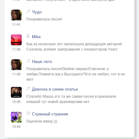
Чудо
Понравилась песня!
11:41
Mike
Как за несколько лет произошла деградация авторов!
Сначала, робкие заигрывания с генератором /текст
11:06
Наше лето
Понравилась песня!Люблю лирику!О вечном ,о
любви.Помните как у Высоцкого?Кто не любил, тот и не
11:05
жил
Девочка в синем платье
Спасибо Маша это та же самая песня в оригинале
никакой тут новой аранжировки нет
10:55
Странный странник
Оценила юмор.)))
10:44