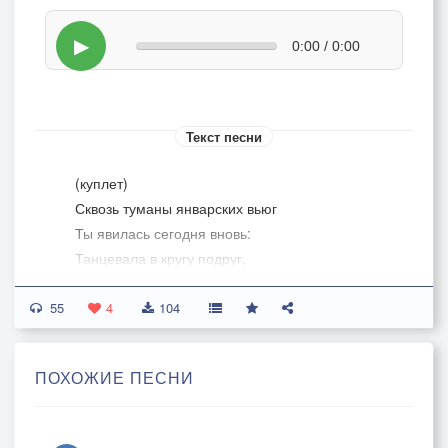
▶
0:00 / 0:00
Текст песни
(куплет)
Сквозь туманы январских вьюг
Ты явилась сегодня вновь:
Танцевала в кругу подруг,
Словно бабочка средь цветов.
55
4
104
Где мои восемнадцать лет?
Вновь хочу потерять покой:
ПОХОЖИЕ ПЕСНИ
Уходить за тобой в рассвет,
За далёкой своей мечтой.