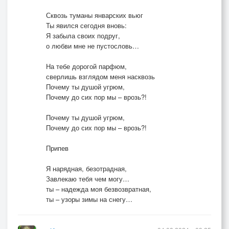
В мире новых ночных картин.
Сквозь туманы январских вьюг
Ты явился сегодня вновь:
Только дым от тебя останется
Я забыла своих подруг,
В мире новых ночных картин.
о любви мне не пустословь…
На тебе дорогой парфюм,
(припев)
сверлишь взглядом меня насквозь
Утро явится - сон расплавится,
Почему ты душой угрюм,
Будто розовый парафин.
Почему до сих пор мы – врозь?!
Только дым от тебя останется
Почему ты душой угрюм,
В мире новых ночных картин.
Почему до сих пор мы – врозь?!
Только дым от тебя останется
Припев
В мире новых ночных картин.
Я нарядная, безотрадная,
Завлекаю тебя чем могу…
В мире новых ночных картин.
ты – надежда моя безвозвратная,
ты – узоры зимы на снегу…