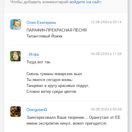
Чтобы добавить комментарий
войдите на сайт
.
(куплет)
Снег уносит мою вину,
Навевая сто тысяч снов.
12.08.2024 в 00:14
Олен Екатерина
Тихо "горькой" себе плесну,
ПАРАФИН-ПРЕКРАСНАЯ ПЕСНЯ
Чтобы ты появилась вновь.
Талантливый Йожик
Вдруг окажется невзначай,
04.08.2024 в 11:58
. Игорь
На ладони твоя рука.
Тогда вот так.
Ты мне скажешь: "Прости, прощай."
Я в ответ прошепчу: "Пока..."
Сквозь туманы январских вьюг
Ты явился сегодня вновь:
Ты мне скажешь: "Прости, прощай."
Танцевал в кругу красивых подруг,
Словно ветер среди цветов.
Я в ответ прошепчу: "Пока..."
(припев)
04.08.2024 в 09:48
OrangutanG
Утро явится - сон расплавится,
Заинтересовало Ваше творение… Орангутанг от ЕЕ
Будто розовый парафин.
имени экспромтик кинул, может пригодится)
Только дым от тебя останется