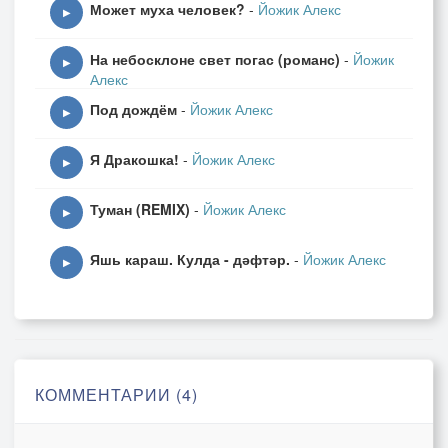
Может муха человек?
-
Йожик Алекс
Уходить за тобой в рассвет,
▶
За далёкой своей мечтой.
На небосклоне свет погас (романс)
-
Йожик
▶
Алекс
(припев)
Под дождём
-
Йожик Алекс
Утро явится - сон расплавится,
▶
Будто розовый парафин.
Я Дракошка!
-
Йожик Алекс
Только дым от тебя останется
▶
В мире новых ночных картин.
Туман (REMIX)
-
Йожик Алекс
▶
(припев)
Яшь караш. Кулда - дәфтәр.
-
Йожик Алекс
Утро явится - сон расплавится,
▶
Будто розовый парафин.
Только дым от тебя останется
В мире новых ночных картин.
Только дым от тебя останется
КОММЕНТАРИИ (4)
В мире новых ночных картин.