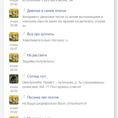
23:42
Девочка в синем платье
Фундамент-дворовая песня со всеми вытекающими в
хорошем смысле,какие бы аранжи не делались основа
вчера
23:36
ос
Всё про куплеты
ХаваЗажигательно Наташа:-)+
вчера
23:27
На рассвете
Задумка получилась+
вчера
23:25
Солнца луч.
Qwertysvetka. Привет, ,, хулиганка,,)). Ты спрашиваешь -
зачем мне, ИИ..?? Постараюсь ответит
вчера
23:22
Песенка про поэтов
Ну Ваще,шедеврально Вася:-)!Улыбнул!+9
вчера
23:22