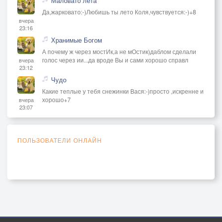
Маловато лета
Да,жарковато:-)Любишь ты лето Коля,чувствуется:-)+8
вчера
23:16
Хранимые Богом
А почему ж через мостИк,а не мОстик)даблом сделали
голос через ии...да вроде Вы и сами хорошо справл
вчера
23:12
Чудо
Какие теплые у тебя снежинки Вася:-)просто ,искренне и
хорошо+7
вчера
23:07
ПОЛЬЗОВАТЕЛИ ОНЛАЙН