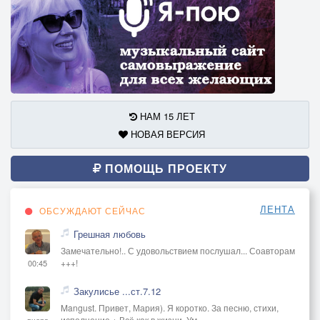
НАМ 15 ЛЕТ
НОВАЯ ВЕРСИЯ
ПОМОЩЬ ПРОЕКТУ
ЛЕНТА
ОБСУЖДАЮТ СЕЙЧАС
Грешная любовь
Замечательно!.. С удовольствием послушал... Соавторам
+++!
00:45
Закулисье ...ст.7.12
Mangust. Привет, Мария). Я коротко. За песню, стихи,
исполнение + Всё как в жизни. Ум
вчера