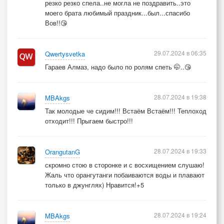
резко резко спела..не могла не поздравить..это
моего брата любимый праздник...был...спасибо
Вов!!😘
29.07.2024 в 06:35
Qwertysvetka
Гараев Алмаз, надо было по ролям спеть 🤭..😘
28.07.2024 в 19:38
MBAkgs
Так молодые че сидим!!! Встаём Встаём!!! Теплоход
отходит!!! Прыгаем быстро!!!
28.07.2024 в 19:33
OrangutanG
скромно стою в сторонке и с восхищением слушаю!
Жаль что орангутанги побаиваются воды и плавают
только в джунглях) Нравится!+5
28.07.2024 в 19:24
MBAkgs