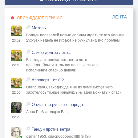
ЛЕНТА
ОБСУЖДАЮТ СЕЙЧАС
Метель
Володь перезалей,новые должны играть,те что больше
2ух-3ех недель не играют,не рухнул,видимо проблем
23:02
Самое долгое лето...
Все когда то кончается...вот и лето
прошло...Замечательная песня и стихи и
22:53
исполнение,спасибо девочк
Аэропорт...ст.8.2
OrangutanG, заходи:-)да я не из пугливых:-)а чего
захотелось то,еще коньячку?:-)Ладно мохнатый,спаси
22:50
О счастье русского народа
Анна Р., благодарю Вас!
22:29
Танцуй против ветра
osman1953, спасибоооооо!!!!!!! 🤗👍✨