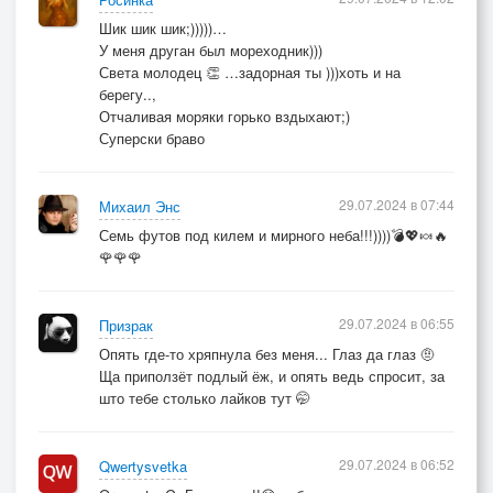
Шик шик шик;)))))…
У меня друган был мореходник)))
Света молодец 👏 …задорная ты )))хоть и на
берегу..,
Отчаливая моряки горько вздыхают;)
Суперски браво
29.07.2024 в 07:44
Михаил Энс
Семь футов под килем и мирного неба!!!))))💣💖🍬🔥
🌹🌹🌹
29.07.2024 в 06:55
Призрак
Опять где-то хряпнула без меня... Глаз да глаз 🤨
Ща приползёт подлый ёж, и опять ведь спросит, за
што тебе столько лайков тут 🤭
29.07.2024 в 06:52
Qwertysvetka