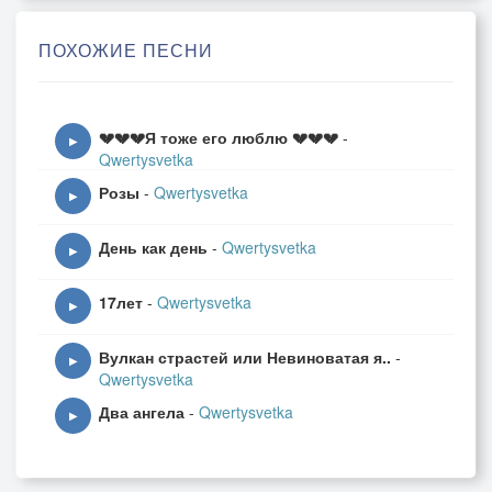
ПОХОЖИЕ ПЕСНИ
💔💔💔Я тоже его люблю 💔💔💔
-
▶
Qwertysvetka
Розы
-
Qwertysvetka
▶
День как день
-
Qwertysvetka
▶
17лет
-
Qwertysvetka
▶
Вулкан страстей или Невиноватая я..
-
▶
Qwertysvetka
Два ангела
-
Qwertysvetka
▶