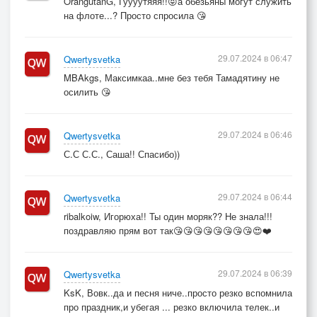
OrangutanG, Гуууутяяя!!😝а обезьяны могут служить
на флоте...? Просто спросила 😘
29.07.2024 в 06:47
Qwertysvetka
MBAkgs, Максимкаа..мне без тебя Тамадятину не
осилить 😘
29.07.2024 в 06:46
Qwertysvetka
С.С С.С., Саша!! Спасибо))
29.07.2024 в 06:44
Qwertysvetka
ribalkoiw, Игорюха!! Ты один моряк?? Не знала!!!
поздравляю прям вот так😘😘😘😘😘😘😘😘😍❤️
29.07.2024 в 06:39
Qwertysvetka
KsK, Вовк..да и песня ниче..просто резко вспомнила
про праздник,и убегая ... резко включила телек..и