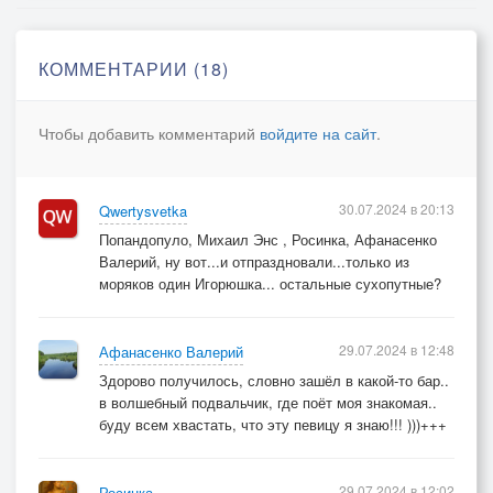
КОММЕНТАРИИ (18)
Чтобы добавить комментарий
войдите на сайт
.
30.07.2024 в 20:13
Qwertysvetka
Попандопуло, Михаил Энс , Росинка, Афанасенко
Валерий, ну вот...и отпраздновали...только из
моряков один Игорюшка... остальные сухопутные?
29.07.2024 в 12:48
Афанасенко Валерий
Здорово получилось, словно зашёл в какой-то бар..
в волшебный подвальчик, где поёт моя знакомая..
буду всем хвастать, что эту певицу я знаю!!! )))+++
29.07.2024 в 12:02
Росинка