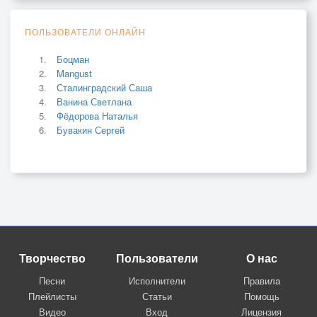
ПОЛЬЗОВАТЕЛИ ОНЛАЙН
Боцман
Mangust
Сталинградский Саша
Ванина Светлана
Фёдорова Наталья
Бувакин Сергей
Творчество
Пользователи
О нас
Песни
Исполнители
Правила
Плейлисты
Статьи
Помощь
Видео
Вход
Лицензия