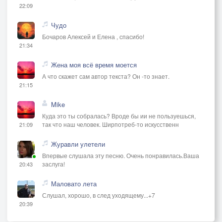
22:09
Чудо
Бочаров Алексей и Елена , спасибо!
21:34
Жена моя всё время моется
А что скажет сам автор текста? Он -то знает.
21:15
Mike
Куда это ты собралась? Вроде бы ии не пользуешься,
так что наш человек. Ширпотреб-то искусственн
21:09
Журавли улетели
Впервые слушала эту песню. Очень понравилась.Ваша
заслуга!
20:43
Маловато лета
Слушал, хорошо, в след уходящему...+7
20:39