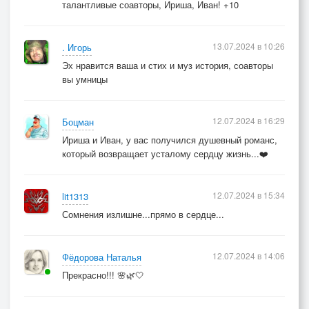
...... две ночи напролет
талантливые соавторы, Ириша, Иван! +10
Тот теплый летний дождь
...... на грусть мою похожий...
13.07.2024 в 10:26
. Игорь
Не всем любовь дана,
Эх нравится ваша и стих и муз история, соавторы
.... а тем, кто верно ждёт...
вы умницы
05.06.24. (19:00)
12.07.2024 в 16:29
Боцман
Ириша и Иван, у вас получился душевный романс,
который возвращает усталому сердцу жизнь...❤️
© Copyright: Ирина Стефашина, 2024
Свидетельство о публикации №124071104770
12.07.2024 в 15:34
lit1313
Сомнения излишне...прямо в сердце...
12.07.2024 в 14:06
Фёдорова Наталья
Прекрасно!!! 🌸🌿🤍