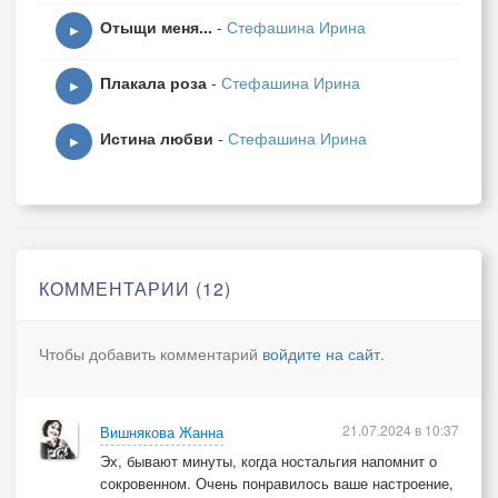
...... пленительный романс.
Отыщи меня...
-
Стефашина Ирина
▶
Стекая по листве
Плакала роза
-
Стефашина Ирина
...... слезинкою кристальной,
▶
Напомнил о былом,
Истина любви
-
Стефашина Ирина
...... о встречах и мечтах
▶
И улыбнувшись вдруг
...... загадочно-печально:
- Всё будет хорошо!
...... чуть слышно прошептал.
КОММЕНТАРИИ (12)
Любовь твоя с тобой....
...... иначе быть не может.
Чтобы добавить комментарий
войдите на сайт
.
Развеялась печаль
...... и душенька поёт
Мир полон всех красот
21.07.2024 в 10:37
Вишнякова Жанна
...... и ясных дней пригожих.
Эх, бывают минуты, когда ностальгия напомнит о
На ушко мне твердил
сокровенном. Очень понравилось ваше настроение,