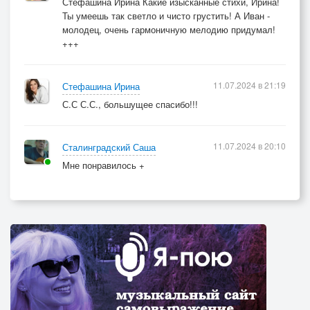
Стефашина Ирина Какие изысканные стихи, Ирина!
Ты умеешь так светло и чисто грустить! А Иван -
молодец, очень гармоничную мелодию придумал!
+++
11.07.2024 в 21:19
Стефашина Ирина
С.С С.С., большущее спасибо!!!
11.07.2024 в 20:10
Сталинградский Саша
Мне понравилось +