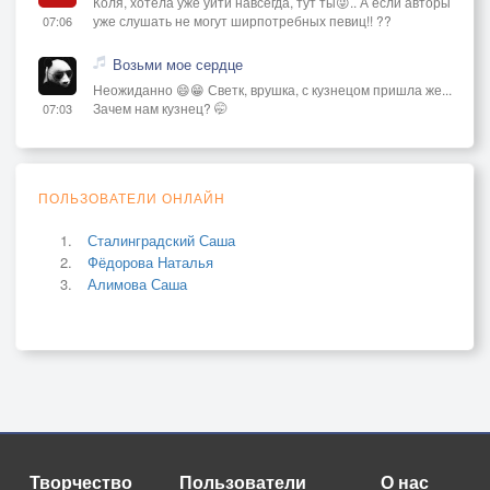
Коля, хотела уже уйти навсегда, тут ты😜.. А если авторы
уже слушать не могут ширпотребных певиц!! ??
07:06
Возьми мое сердце
Неожиданно 😄😁 Светк, врушка, с кузнецом пришла же...
Зачем нам кузнец? 🤭
07:03
ПОЛЬЗОВАТЕЛИ ОНЛАЙН
Сталинградский Саша
Фёдорова Наталья
Алимова Саша
Творчество
Пользователи
О нас