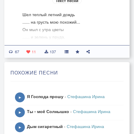
Текст песни
Шел теплый летний дождь
...... на грусть мою похожий...
Он мыл с утра цветы
...... и зелень у пруда.
Закутавшийся в плащ
67
...... задумчивый прохожий,
11
137
Ворчал себе под нос,
...... что льет с небес вода.
ПОХОЖИЕ ПЕСНИ
А дождик вновь чертил
...... круги на мутных лужах
Я Господа прошу
-
Стефашина Ирина
И солнышка лучи
▶
...... пытался он поймать.
Ты - моё Солнышко
-
Стефашина Ирина
Упавший с клена лист,
▶
...... как в вальсе, ветер кружит
Дым сигаретный
-
Стефашина Ирина
И тихо пел с ним дню
▶