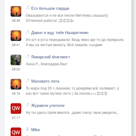
Его большое сердце
Оказывается я не все песни Митяева слышал((
Отличная работа! ,👏👏👏👍
08:49
Давно я жду тебя Назаретянин
Из уст в уста передавали, Ведь явно где-то да приврали,
А мы за чистую монету, Всё хаваем, съедим
08:41
Январский благовест
Анна Р., благодарю Вас!
08:23
Маловато лета
То жара под 30 с лишним, то дождями всё заливает, у
нас вот такое жуткое лето ) За песню+++👏👏👏
08:18
Журавли улетели
Ну ты здесь прям вжился ..даже слезу твою увидела...
07:17
Mike