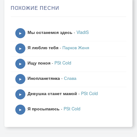
ПОХОЖИЕ ПЕСНИ
И тогда на небе вспыхнет новая звезда,
Мы останемся здесь
-
VladiS
▶
Поглощая своим светом мили и года.
Я люблю тебя
-
Парков Женя
▶
Сколько б ни было там звёзд до тебя дойти —
Ищу покоя
-
PSt Cold
▶
Я иду уже столетья и не сверну со своего пути.
Инопланетянка
-
Слава
▶
Девушка станет мамой
-
PSt Cold
▶
Мы знали с тобою, знали всегда,
Я просыпаюсь
-
PSt Cold
▶
Что нас разделяют миры и года.
Но от сердца до сердца тонкая нить