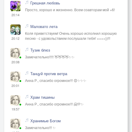
Грешная любовь
Просто, хорошо и жизненно. Всем соавторам мой +6!
20:14
Маловато лета
Коля приветствуем! Очень хорошо исполнил хорошую
песню - с удовольствием послушали тебя! ++++))!!!
20:12
Тузик блюз
Замечательно!!!!! 👋👋👋👋✨✨
20:08
Танцуй против ветра
Анна Р., спасибо огромное!!! 😍✨✨✨
20:01
Храм тишины
Анна Р., спасибо огромное!!! 🤗💛✨
19:57
Хранимые Богом
Замечательно!!! ✨