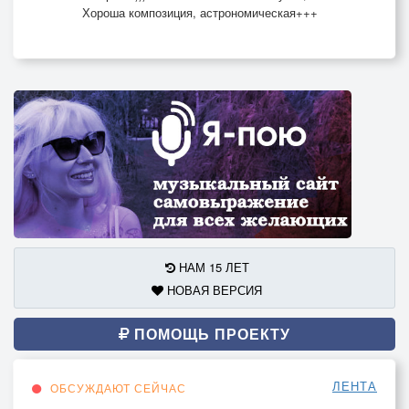
И не свернём со своего
Хороша композиция, астрономическая+++
Пути.
НАМ 15 ЛЕТ
НОВАЯ ВЕРСИЯ
ПОМОЩЬ ПРОЕКТУ
ЛЕНТА
ОБСУЖДАЮТ СЕЙЧАС