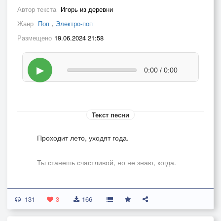
Автор текста
Игорь из деревни
Жанр
Поп
,
Электро-поп
Размещено
19.06.2024 21:58
▶
0:00 / 0:00
Текст песни
Проходит лето, уходят года.
Ты станешь счастливой, но не знаю, когда.
Ты обретёшь свежесть бескрайних равнин,
131
3
166
Ты обретёшь мудрость горных вершин.