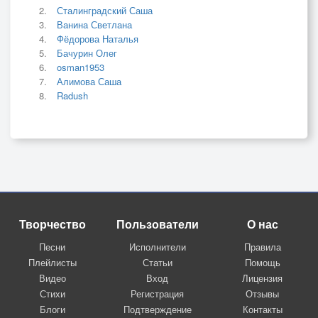
Сталинградский Саша
Ванина Светлана
Фёдорова Наталья
Бачурин Олег
osman1953
Алимова Саша
Radush
Творчество
Пользователи
О нас
Песни
Исполнители
Правила
Плейлисты
Статьи
Помощь
Видео
Вход
Лицензия
Стихи
Регистрация
Отзывы
Блоги
Подтверждение
Контакты