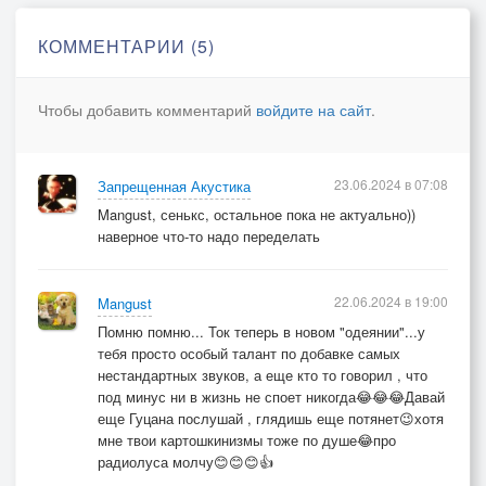
Нам помогала жить, умирать, снова жить
КОММЕНТАРИИ (5)
Чтобы добавить комментарий
войдите на сайт
.
Иногда на небе вспыхнет новая звезда,
23.06.2024 в 07:08
Запрещенная Акустика
Поглощая своим светом мили и года.
Mangust, сенькс, остальное пока не актуально))
наверное что-то надо переделать
Сколько б ни было там звёзд до тебя дойти —
22.06.2024 в 19:00
Mangust
Я иду уже столетья и не сверну со своего пути.
Помню помню... Ток теперь в новом "одеянии"...у
тебя просто особый талант по добавке самых
нестандартных звуков, а еще кто то говорил , что
под минус ни в жизнь не споет никогда😂😂😂Давай
Когда-нибудь, знаю, я встречусь с тобой.
еще Гуцана послушай , глядишь еще потянет😉хотя
мне твои картошкинизмы тоже по душе😂про
радиолуса молчу😊😊😊👍
Ты будешь моею, и я буду твой.