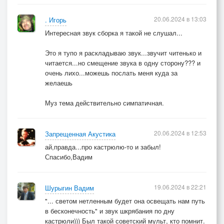
И для нас звёзды станут ярче в тысячу крат,
20.06.2024 в 13:03
. Игорь
Интересная звук сборка я такой не слушал...
Мы встретим восход и проводим закат.
Это я тупо я раскладываю звук...звучит читенько и
читается...но смещение звука в одну сторону??? и
очень лихо...можешь послать меня куда за
желаешь
И тогда на небе вспыхнет новая звезда,
Муз тема действительно симпатичная.
Поглощая своим светом мили и года.
20.06.2024 в 12:53
Запрещенная Акустика
Сколько б ни было там звёзд нам с тобой пройти
ай,правда...про кастрюлю-то и забыл!
—
Спасибо,Вадим
Мы пойдём с тобою вечно и не свернём со своего,
19.06.2024 в 22:21
Шурыгин Вадим
"... светом нетленным будет она освещать нам путь
И не свернём со своего,
в бесконечность" и звук шкрябания по дну
кастрюли))) Был такой советский мульт, кто помнит.