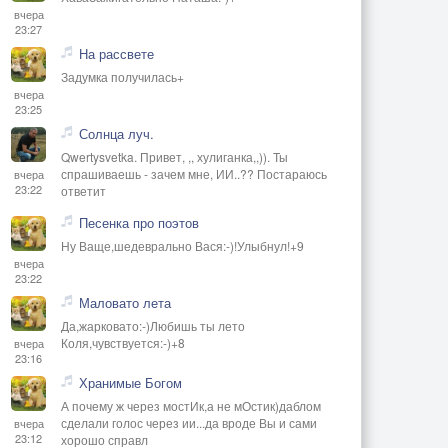
вчера
23:27
На рассвете
Задумка получилась+
вчера
23:25
Солнца луч.
Qwertysvetka. Привет, ,, хулиганка,,)). Ты
спрашиваешь - зачем мне, ИИ..?? Постараюсь
вчера
23:22
ответит
Песенка про поэтов
Ну Ваще,шедеврально Вася:-)!Улыбнул!+9
вчера
23:22
Маловато лета
Да,жарковато:-)Любишь ты лето
Коля,чувствуется:-)+8
вчера
23:16
Хранимые Богом
А почему ж через мостИк,а не мОстик)даблом
сделали голос через ии...да вроде Вы и сами
вчера
23:12
хорошо справл