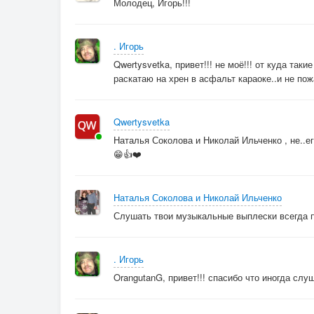
Молодец, Игорь!!!
. Игорь
Qwertysvetka, привет!!! не моё!!! от куда так
раскатаю на хрен в асфальт караоке..и не по
Qwertysvetka
Наталья Соколова и Николай Ильченко , не..е
😁👍❤️
Наталья Соколова и Николай Ильченко
Слушать твои музыкальные выплески всегда при
. Игорь
OrangutanG, привет!!! спасибо что иногда слу