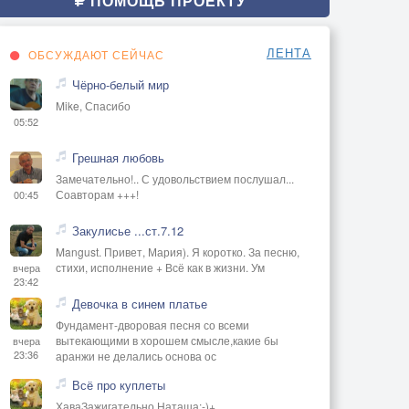
ПОМОЩЬ ПРОЕКТУ
ЛЕНТА
ОБСУЖДАЮТ СЕЙЧАС
Чёрно-белый мир
Mike, Спасибо
05:52
Грешная любовь
Замечательно!.. С удовольствием послушал...
Соавторам +++!
00:45
Закулисье ...ст.7.12
Mangust. Привет, Мария). Я коротко. За песню,
стихи, исполнение + Всё как в жизни. Ум
вчера
23:42
Девочка в синем платье
Фундамент-дворовая песня со всеми
вытекающими в хорошем смысле,какие бы
вчера
23:36
аранжи не делались основа ос
Всё про куплеты
ХаваЗажигательно Наташа:-)+