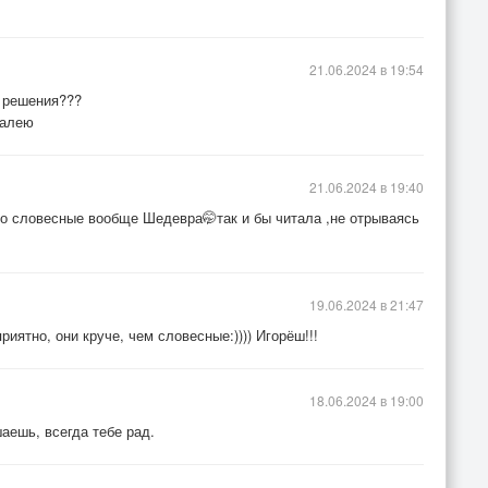
21.06.2024 в 19:54
ие решения???
жалею
21.06.2024 в 19:40
го словесные вообще Шедевра🤭так и бы читала ,не отрываясь
19.06.2024 в 21:47
ятно, они круче, чем словесные:)))) Игорёш!!!
18.06.2024 в 19:00
шаешь, всегда тебе рад.