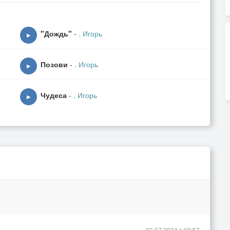
"Дождь"
-
. Игорь
▶
Позови
-
. Игорь
▶
Чудеса
-
. Игорь
▶
03.07.2024 в 08:57