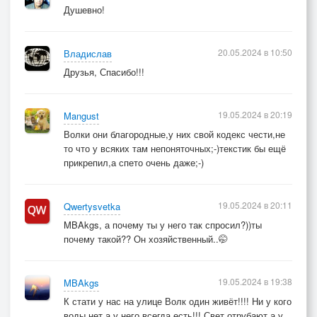
Душевно!
20.05.2024 в 10:50
Владислав
Друзья, Спасибо!!!
19.05.2024 в 20:19
Mangust
Волки они благородные,у них свой кодекс чести,не
то что у всяких там непоняточных;-)текстик бы ещё
прикрепил,а спето очень даже;-)
19.05.2024 в 20:11
Qwertysvetka
MBAkgs, а почему ты у него так спросил?))ты
почему такой?? Он хозяйственный..🤭
19.05.2024 в 19:38
MBAkgs
К стати у нас на улице Волк один живёт!!!! Ни у кого
воды нет а у него всегда есть!!! Свет отрубают а у