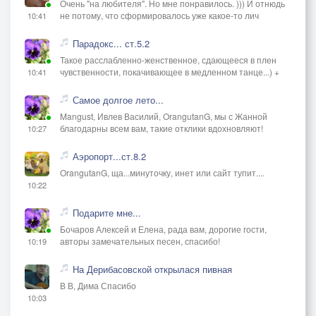
Очень "на любителя". Но мне понравилось. ))) И отнюдь
не потому, что сформировалось уже какое-то лич
10:41
Парадокс... ст.5.2
Такое расслабленно-женственное, сдающееся в плен
чувственности, покачивающее в медленном танце...) +
10:41
Самое долгое лето...
Mangust, Ивлев Василий, OrangutanG, мы с Жанной
благодарны всем вам, такие отклики вдохновляют!
10:27
Аэропорт...ст.8.2
OrangutanG, ща...минуточку, инет или сайт тупит....
10:22
Подарите мне...
Бочаров Алексей и Елена, рада вам, дорогие гости,
авторы замечательных песен, спасибо!
10:19
На Дерибасовской открылася пивная
В В, Дима Спасибо
10:03