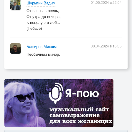
01.05.2024 в 22:04
Шурыгин Вадим
От весны в осень,
От утра до вечера,
К поцелую в лоб...
(Небасё)
30.04.2024 в 16:05
Баширов Михаил
Необычный минор.