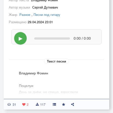
Автор музыки
Сергей Дуткевич
Жанр
Разное
,
Песни под гитару
Размещено
29.04.2024 23:01
▶
0:00 / 0:00
Текст песни
Владимир Фомин
Поцелуи
День за днём, не спеша, взрослели
Наливаясь жизненным соком.
31
Ничего-то мы не умели,
2
117
Целовали друг друга в щёку.