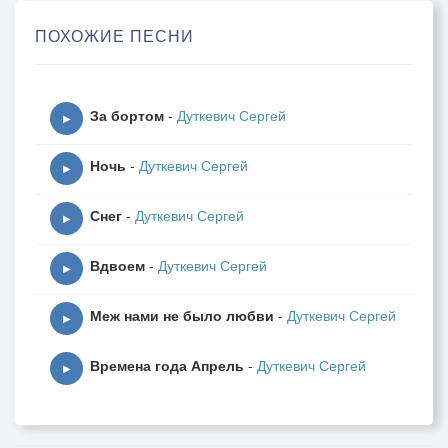
ПОХОЖИЕ ПЕСНИ
Загорали под ярким солнцем,
Пели песни в районных клубах.
Надевая на пальцы кольца,
За бортом
-
Дуткевич Сергей
Целовали друг друга в губы.
▶
Ночь
-
Дуткевич Сергей
Наплевали на все советы.
▶
Нам влюблённости было мало.
Снег
-
Дуткевич Сергей
Рассекречивали секреты -
▶
Целовали куда попало.
Вдвоем
-
Дуткевич Сергей
▶
Отшумели юность и зрелость,
Меж нами не было любви
-
Дуткевич Сергей
Повзрослели так рано внуки.
▶
Не поверите, захотелось
Времена года Апрель
-
Дуткевич Сергей
Целовать не лицо, а руки.
▶