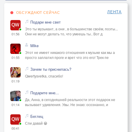
ЛЕНТА
ОБСУЖДАЮТ СЕЙЧАС
Подари мне свет
Это ты музыкант, а они , в большинстве своём, поэты...
Они не могут делать то, что умеешь ты.. Вот д
01:56
Mike
Этот не имеет никакого отношения к музыке как мы а
просто заплатил проге и врет что это его! Трек пе
01:55
Зачем ты приснилась?
Qwertysvetka, спасибо!
01:19
Подарите мне...
Да, Анна, в сегодняшней реальности этот подарок не
вызывает удивления. Увы. Не знаю: осознанно, и
01:14
Беглец
Спи давай 😁
00:41