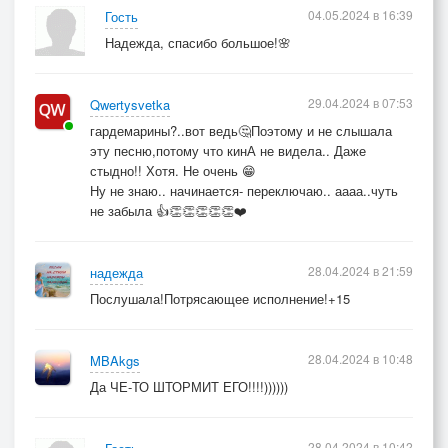
04.05.2024 в 16:39
Гость
Надежда, спасибо большое!🌸
29.04.2024 в 07:53
Qwertysvetka
гардемарины?..вот ведь🤔Поэтому и не слышала
эту песню,потому что кинА не видела.. Даже
стыдно!! Хотя. Не очень 😁
Ну не знаю.. начинается- переключаю.. аааа..чуть
не забыла 👍👏👏👏👏👏❤️
28.04.2024 в 21:59
надежда
Послушала!Потрясающее исполнение!+15
28.04.2024 в 10:48
MBAkgs
Да ЧЕ-ТО ШТОРМИТ ЕГО!!!!))))))
28.04.2024 в 10:42