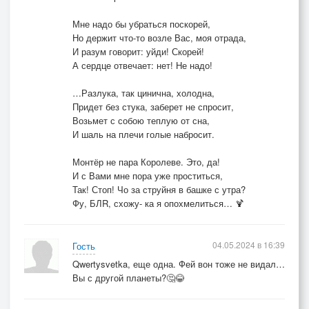
Мне надо бы убраться поскорей,
Но держит что-то возле Вас, моя отрада,
И разум говорит: уйди! Скорей!
А сердце отвечает: нет! Не надо!
…Разлука, так цинична, холодна,
Придет без стука, заберет не спросит,
Возьмет с собою теплую от сна,
И шаль на плечи голые набросит.
Монтёр не пара Королеве. Это, да!
И с Вами мне пора уже проститься,
Так! Стоп! Чо за струйня в башке с утра?
Фу, БЛR, схожу- ка я опохмелиться… 🍹
04.05.2024 в 16:39
Гость
Qwertysvetka, еще одна. Фей вон тоже не видал…
Вы с другой планеты?🤔😂