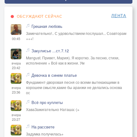
ЛЕНТА
ОБСУЖДАЮТ СЕЙЧАС
Грешная любовь
Замечательно!.. С удовольствием послушал... Соавторам
+++!
00:45
Закулисье ...ст.7.12
Mangust. Привет, Мария). Я коротко. За песню, стихи,
исполнение + Всё как в жизни. Ум
вчера
23:42
Девочка в синем платье
Фундамент-дворовая песня со всеми вытекающими в
хорошем смысле,какие бы аранжи не делались основа
вчера
23:36
ос
Всё про куплеты
ХаваЗажигательно Наташа:-)+
вчера
23:27
На рассвете
Задумка получилась+