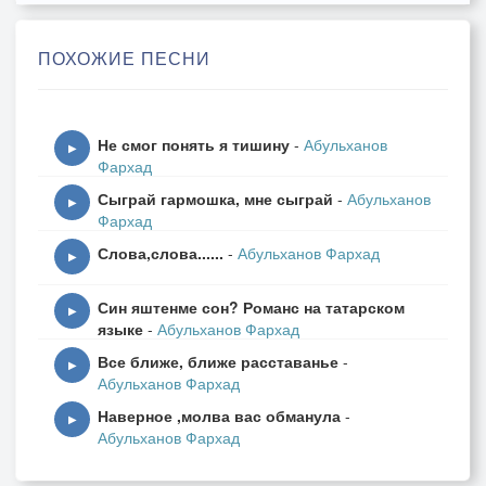
Пусть ожидая расставанья
Как лучшее воспоминанье
ПОХОЖИЕ ПЕСНИ
Любви частичку сохранить
Поверь так хочется любить
Не смог понять я тишину
-
Абульханов
И пусть недолго будет счастье
▶
Фархад
Пусть жизнь потом опять ненастье
Сыграй гармошка, мне сыграй
-
Абульханов
Не зря же сердце так болит
▶
Фархад
Слова,слова......
-
Абульханов Фархад
Болит и плачет по ночам
▶
И думает никто не слышит
Син яштенме сон? Романс на татарском
И зная что судьба отпишет
▶
языке
-
Абульханов Фархад
Не отвлекай по мелочам
Все ближе, ближе расставанье
-
▶
Абульханов Фархад
Напрасны просьбы растопить
Наверное ,молва вас обманула
-
Во льду замерзшие желанья
▶
Абульханов Фархад
Когда ни просьбы не рыданья
И нету шансов все простить