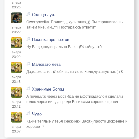
вчера
23:25
Солнца луч.
Qwertysvetka. Привет, ,, хулиганка,,)). Ты спрашиваешь -
зачем мне, ИИ..?? Постараюсь ответит
вчера
23:22
Песенка про поэтов
Ну Ваще,шедеврально Вася:-)!Улыбнул!+9
вчера
23:22
Маловато лета
Да,жарковато:-)Любишь ты лето Коля,чувствуется:-)+8
вчера
23:16
Хранимые Богом
А почему ж через мостИк,а не мОстик)даблом сделали
голос через ии...да вроде Вы и сами хорошо справл
вчера
23:12
Чудо
Какие теплые у тебя снежинки Вася:-)просто ,искренне и
хорошо+7
вчера
23:07