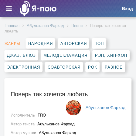
Вход
Главная
Абульханов Фархад
Песни
Поверь так хочется
любить
НАРОДНАЯ
АВТОРСКАЯ
ПОП
ЖАНРЫ:
ДЖАЗ, БЛЮЗ
МЕЛОДЕКЛАМАЦИЯ
РЭП, ХИП-ХОП
ЭЛЕКТРОННАЯ
СОАВТОРСКАЯ
РОК
РАЗНОЕ
Поверь так хочется любить
Абульханов Фархад
Исполнитель
FRO
Автор текста
Абульханов Фархад
Автор музыки
Абульханов Фархад