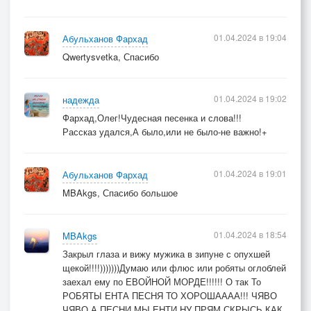
01.04.2024 в 19:04
Абульханов Фархад
Qwertysvetka, Спасибо
01.04.2024 в 19:02
надежда
Фархад,Олег!Чудесная песенка и слова!!!
Рассказ удался,А было,или не было-не важно!+
01.04.2024 в 19:01
Абульханов Фархад
MBAkgs, Спасибо большое
01.04.2024 в 18:54
MBAkgs
Закрыл глаза и вижу мужика в зипуне с опухшей
щекой!!!!)))))))Думаю или флюс или робяты оглоблей
заехал ему по ЕВОЙНОЙ МОРДЕ!!!!!! О так То
РОБЯТЫ ЕНТА ПЕСНЯ ТО ХОРОШАААА!!! ЧЯВО
ЧЯВО А ПЕСНИ МЫ ЕНТИ НУ ПРЯМ СКРЫСЬ КАК