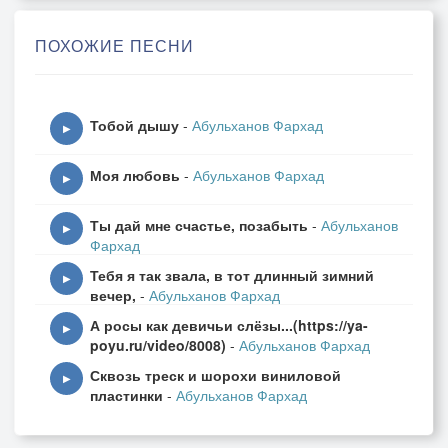
Стоят срамом светят
И за хвост моих коней
ПОХОЖИЕ ПЕСНИ
Ленточкою метят
На меня не лезут хоть
Тобой дышу
-
Абульханов Фархад
И на том спасибо
▶
Показал кривой им гвоздь
Моя любовь
-
Абульханов Фархад
И послал с изгибом
▶
Ты дай мне счастье, позабыть
-
Абульханов
Только толку нету,зря
▶
Фархад
Прыгають и скачуть
Тебя я так звала, в тот длинный зимний
"Не робей "мне говоря
▶
вечер,
-
Абульханов Фархад
Только глаза прячут
А росы как девичьи слёзы...(https://ya-
▶
poyu.ru/video/8008)
-
Абульханов Фархад
Улыбаются хитро
Сквозь треск и шорохи виниловой
Как бы не с усмешкой
▶
пластинки
-
Абульханов Фархад
И мне тычут под ребро
Мол давай не мешкай