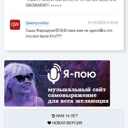
ОБОЖАЕМ!!! +++++
01.04.2024 в 18:44
Qwertysvetka
Гыыы,Фархадчик😍😘😜тама вам не здеся😁а это
это все были Кто???
НАМ 15 ЛЕТ
НОВАЯ ВЕРСИЯ