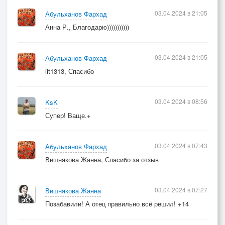
Еду полем и гляжу
03.04.2024 в 21:05
Абульханов Фархад
лезут отовсюду
Анна Р., Благодарю)))))))))))
03.04.2024 в 21:05
Абульханов Фархад
lit1313, Спасибо
03.04.2024 в 08:56
KsK
Супер! Ваще.+
03.04.2024 в 07:43
Абульханов Фархад
Вишнякова Жанна, Спасибо за отзыв
03.04.2024 в 07:27
Вишнякова Жанна
Позабавили! А отец правильно всё решил! +14