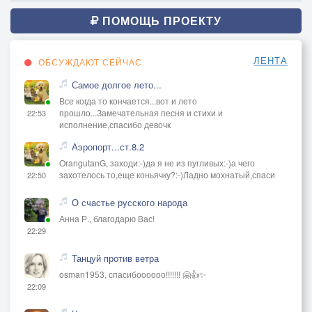
ПОМОЩЬ ПРОЕКТУ
ЛЕНТА
ОБСУЖДАЮТ СЕЙЧАС
Самое долгое лето...
Все когда то кончается...вот и лето
прошло...Замечательная песня и стихи и
22:53
исполнение,спасибо девочк
Аэропорт...ст.8.2
OrangutanG, заходи:-)да я не из пугливых:-)а чего
захотелось то,еще коньячку?:-)Ладно мохнатый,спаси
22:50
О счастье русского народа
Анна Р., благодарю Вас!
22:29
Танцуй против ветра
osman1953, спасибоооооо!!!!!!! 🤗👍✨
22:09