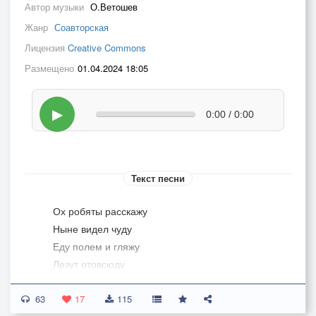
Автор музыки
О.Ветошев
Жанр
Соавторская
Лицензия
Creative Commons
Размещено
01.04.2024 18:05
▶
0:00 / 0:00
Текст песни
Ох робяты расскажу
Ныне видел чуду
Еду полем и гляжу
Лезут отовсюду
63
Кто в рубахе,кто без ней
17
115