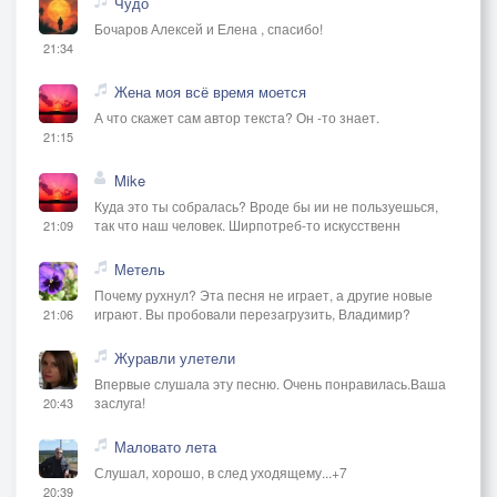
Чудо
Бочаров Алексей и Елена , спасибо!
21:34
Жена моя всё время моется
А что скажет сам автор текста? Он -то знает.
21:15
Mike
Куда это ты собралась? Вроде бы ии не пользуешься,
так что наш человек. Ширпотреб-то искусственн
21:09
Метель
Почему рухнул? Эта песня не играет, а другие новые
играют. Вы пробовали перезагрузить, Владимир?
21:06
Журавли улетели
Впервые слушала эту песню. Очень понравилась.Ваша
заслуга!
20:43
Маловато лета
Слушал, хорошо, в след уходящему...+7
20:39