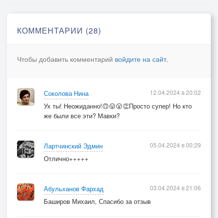
Ну да я наддал, поддал
Дома то засада
КОММЕНТАРИИ (28)
Батя седня нарешал
" Женю тебя гада...."
Чтобы добавить комментарий
войдите на сайт
.
Мол давно уже пора
Девки днем уж сняться
12.04.2024 в 20:02
Соколова Нина
Вот такие вот дела
Ух ты! Неожиданно!🙃😛😮👏Просто супер! Но кто
В рекруты ль податься
же были все эти? Мавки?
Тама тоже не житье
05.04.2024 в 00:29
Лартчинский Эдмин
Тама вам не здеся
Отлично+++++
Вместо девок там ружье
Да получше целься
03.04.2024 в 21:06
Абульханов Фархад
Ох робяты расскажу
Баширов Михаил, Спасибо за отзыв
Ныне видел чуду