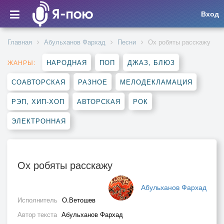
Вход
Главная
Абульханов Фархад
Песни
Ох робяты расскажу
НАРОДНАЯ
ПОП
ДЖАЗ, БЛЮЗ
ЖАНРЫ:
СОАВТОРСКАЯ
РАЗНОЕ
МЕЛОДЕКЛАМАЦИЯ
РЭП, ХИП-ХОП
АВТОРСКАЯ
РОК
ЭЛЕКТРОННАЯ
Ох робяты расскажу
Абульханов Фархад
Исполнитель
О.Ветошев
Автор текста
Абульханов Фархад