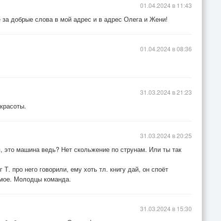
01.04.2024 в 11:43
 за добрые слова в мой адрес и в адрес Олега и Жени!
01.04.2024 в 08:36
31.03.2024 в 21:23
 красоты.
31.03.2024 в 20:25
я, это машина ведь? Нет скольжение по струнам. Или ты так
Т. про него говорили, ему хоть тл. книгу дай, он споёт
амое. Молодцы команда.
31.03.2024 в 15:30