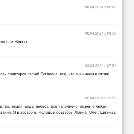
08.04.2024 в 08:00
06.04.2024 в 08:50
голосом Жанны.
2
03.04.2024 в 07:51
сех соавторов песни! Согласна, всё, что мы имеем в жизни,
02.04.2024 в 16:57
ство, земля, вода, небеса, все наполнено песней о любви.
ания. Я в восторге, молодцы соавторы Жанна, Олег, Евгений,