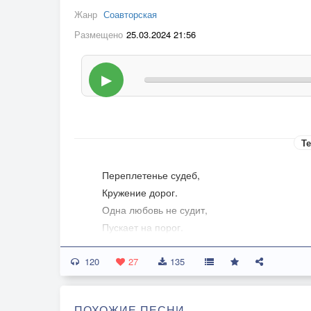
Жанр
Соавторская
Размещено
25.03.2024 21:56
▶
Те
Переплетенье судеб,
Кружение дорог.
Одна любовь не судит,
Пускает на порог.
120
Надеждою мерцает
27
135
И не даёт упасть.
Она одна лишь знает,
ПОХОЖИЕ ПЕСНИ