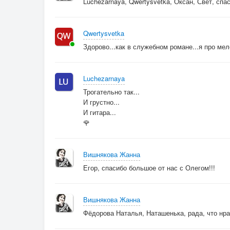
Luchezarnaya, Qwertysvetka, Оксан, Свет, спа
Qwertysvetka
Здорово...как в служебном романе...я про ме
Luchezarnaya
Трогательно так...
И грустно...
И гитара...
🌹
Вишнякова Жанна
Егор, спасибо большое от нас с Олегом!!!
Вишнякова Жанна
Фёдорова Наталья, Наташенька, рада, что нрав