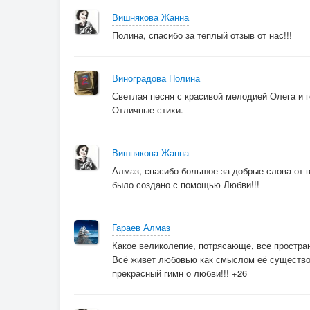
На краешке земли.
Вишнякова Жанна
Любовь сердца венчает,
Полина, спасибо за теплый отзыв от нас!!!
Что чувствами полны...
Виноградова Полина
© Copyright: Жанна Вишнякова Арс, 2018
Светлая песня с красивой мелодией Олега и 
Свидетельство о публикации №11807080292
Отличные стихи.
Вишнякова Жанна
Алмаз, спасибо большое за добрые слова от в
было создано с помощью Любви!!!
Гараев Алмаз
Какое великолепие, потрясающе, все простран
Всё живет любовью как смыслом её существов
прекрасный гимн о любви!!! +26