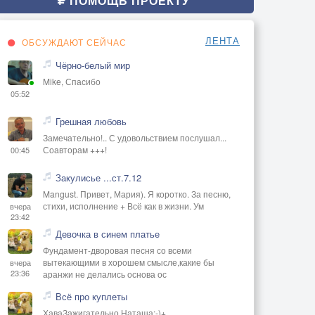
ПОМОЩЬ ПРОЕКТУ
ЛЕНТА
ОБСУЖДАЮТ СЕЙЧАС
Чёрно-белый мир
Mike, Спасибо
05:52
Грешная любовь
Замечательно!.. С удовольствием послушал...
Соавторам +++!
00:45
Закулисье ...ст.7.12
Mangust. Привет, Мария). Я коротко. За песню,
стихи, исполнение + Всё как в жизни. Ум
вчера
23:42
Девочка в синем платье
Фундамент-дворовая песня со всеми
вытекающими в хорошем смысле,какие бы
вчера
23:36
аранжи не делались основа ос
Всё про куплеты
ХаваЗажигательно Наташа:-)+