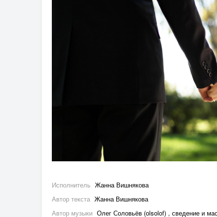
Исполнитель
Жанна Вишнякова
Автор текста
Жанна Вишнякова
Автор музыки
Олег Соловьёв (olsolof) , сведение и ма