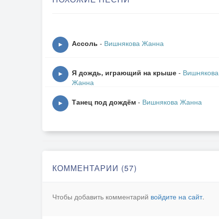
Где чувства,а где страсть.
Там, где любовь и нежность,
Звучит, как приговор,-
Ассоль
-
Вишнякова Жанна
▶
Любви твоей безбрежность
И клятвы уговор.
Я дождь, играющий на крыше
-
Вишнякова
▶
Жанна
Она одна лишь слышит
Биение сердец.
Танец под дождём
-
Вишнякова Жанна
▶
Любви огонь колышет,
Идущих под венец.
Признаний ежедневных
Она не признаёт.
КОММЕНТАРИИ (57)
И чувств взамен ответных
От нас лишь только ждёт.
Чтобы добавить комментарий
войдите на сайт
.
Пути соединяет