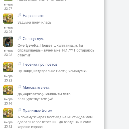
вчера
23:27
На рассвете
Задумка получилась+
вчера
23:25
Солнца луч.
Qwertysvetka. Привет, ,, хулиганка,,)). Ты
спрашиваешь - зачем мне, ИИ..?? Постараюсь
вчера
23:22
ответит
Песенка про поэтов
Ну Ваще,шедеврально Вася:-)!Улыбнул!+9
вчера
23:22
Маловато лета
Да,жарковато:-)Любишь ты лето
Коля,чувствуется:-)+8
вчера
23:16
Хранимые Богом
А почему ж через мостИк,а не мОстик)даблом
сделали голос через ии...да вроде Вы и сами
вчера
23:12
хорошо справл