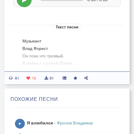
Текст песни
Музыкант
Влад Форест
Он пока что трезвый,
В майке с группой Queen,
Играет в пабе местном,
81
Знает, что любим,
19
81
Сел, без церемоний,
ПОХОЖИЕ ПЕСНИ
И без лишних фраз,
За Ямаху, сходу,
Окунулся в джаз,
Я влюбился
-
Фролов Владимир
▶
Что вокруг, неважно,