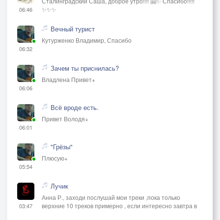
Сталинградский Саша, доброе утро!!!! 🤗✨ Спасибо!!!!!
✨✨✨
06:46
Вечный турист
Кутурженко Владимир, Спасибо
06:32
Зачем ты приснилась?
Владлена Привет+
06:06
Всё вроде есть.
Привет Володя+
06:01
"Грёзы"
Плюсую+
05:54
Лучик
Анна Р., заходи послушай мои треки ,пока только
верхние 10 треков примерно , если интересно завтра в
03:47