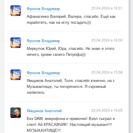
23.04.2024 в 16:01
Фролов Владимир
Дальше, как обычно,
Афанасенко Валерий, Валера, спасибо. Ещё как
Пьяный женский фон,
поработить, как на иглу посадить)))
В маленькой квартирке,
Берёт он саксофон,
23.04.2024 в 16:00
Фролов Владимир
Меркулов Юрий, Юра, спасибо. Не знаю я этого
И под комплементы,
ничего, кроме своего Петрофа)))
Полуголых дам,
В любви он признаётся,
Голубым глазам,
23.04.2024 в 15:58
Фролов Владимир
Ямщиков Анатолий, Толя, спасибо конечно, на с
Чувствует, на себе,
Музыкантище, ты погорячился. Я скромный
любитель
Взгляд, где чистота,
Нет фальшивости ещё,
Жертвенность одна,
22.04.2024 в 16:05
Ямщиков Анатолий
Без DAW, микрофона и примочек! Взял сыграл и
Знает так же он что,
спел! Ай КРАСАВЧИК! :Настоящий музыкант!!!
МУЗЫКАНТИЩЕ!!!
Встретив те глаза,