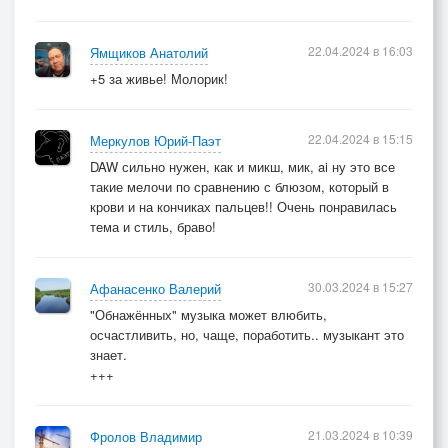
Он сломает им жизнь,
Может навсегда,
22.04.2024 в 16:03
Ямщиков Анатолий
+5 за живье! Молорик!
© Copyright: Влад Форест, 2024
22.04.2024 в 15:15
Меркулов Юрий-Паэт
Свидетельство о публикации №124031404148
DAW сильно нужен, как и микш, мик, ai ну это все
такие мелочи по сравнению с блюзом, который в
крови и на кончиках пальцев!! Очень понравилась
тема и стиль, браво!
30.03.2024 в 15:27
Афанасенко Валерий
"Обнажённых" музыка может влюбить,
осчастливить, но, чаще, поработить.. музыкант это
знает.
+++
21.03.2024 в 10:39
Фролов Владимир