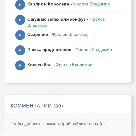
Карлик и Королева
-
Фролов Владимир
Слушают иль пьют,
▶
Музыка превыше,
Ощущаю запах или конфуз
-
Фролов
Чем весь этот блуд,
▶
Владимир
Озарение
-
Фролов Владимир
И ещё он знает,
▶
И уже давно,
Пппп... предложение
-
Фролов Владимир
Глаза голубые,
▶
Смотрят на него,
Кончен бал
-
Фролов Владимир
▶
Чувствует, на себе,
Взгляд, где чистота,
Нет фальшивости ещё,
Жертвенность одна,
КОММЕНТАРИИ (30)
Знает так же он что,
Встретив те глаза,
Чтобы добавить комментарий
войдите на сайт
.
Он сломает им жизнь,
Может навсегда,