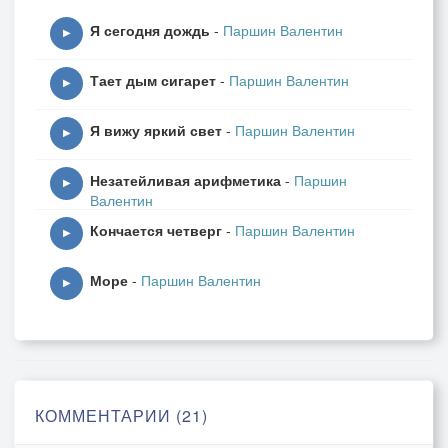
облака чередой,
Я сегодня дождь
-
Паршин Валентин
листопадом и снегом,
▶
и вечерней звездой,
Тает дым сигарет
-
Паршин Валентин
и потерянным домом,
▶
и бессонницей, и
Я вижу яркий свет
-
Паршин Валентин
чем-то очень знакомым
▶
пахнут губы твои.
Незатейливая арифметика
-
Паршин
▶
Валентин
Сладок дым папиросы,
Кончается четверг
-
Паршин Валентин
ни к чему горевать,
▶
есть любовь - это способ
Море
-
Паршин Валентин
на земле выживать.
▶
Неизбежна оплата
всех удач и побед,
небо в красках заката,
время сходит на нет.
КОММЕНТАРИИ (21)
Только это не страшно,