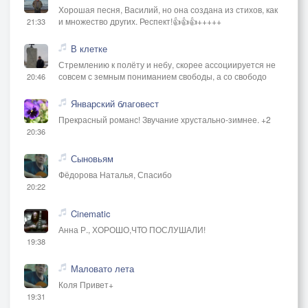
Хорошая песня, Василий, но она создана из стихов, как
и множество других. Респект!👍👍👍+++++
21:33
В клетке
Стремлению к полёту и небу, скорее ассоциируется не
совсем с земным пониманием свободы, а со свободо
20:46
Январский благовест
Прекрасный романс! Звучание хрустально-зимнее. +2
20:36
Сыновьям
Фёдорова Наталья, Спасибо
20:22
Cinematic
Анна Р., ХОРОШО,ЧТО ПОСЛУШАЛИ!
19:38
Маловато лета
Коля Привет+
19:31