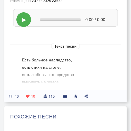
Размещено
24.02.2024 23:00
▶
0:00 / 0:00
Текст песни
Есть больное наследство,
есть стихи на столе,
есть любовь - это средство
выживать на земле.
Выживать, не старея,
46
не сжигая ни дня,
10
115
ни о чём не жалея,
никого не виня.
ПОХОЖИЕ ПЕСНИ
Над вчерашним ночлегом