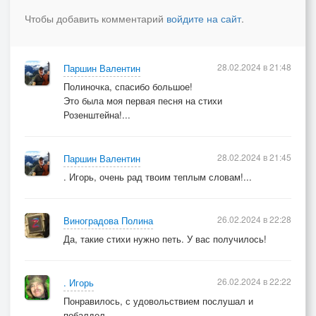
жизнь, как прежде, легка,
Чтобы добавить комментарий
войдите на сайт
.
и над домом вчерашним
чередой облака.
И сдаваться без боя
28.02.2024 в 21:48
Паршин Валентин
нам совсем не к чести,
Полиночка, спасибо большое!
так уж вышло, что двое
Это была моя первая песня на стихи
нас на этом пути.
Розенштейна!...
Плачь же, радуйся, бедствуй,
28.02.2024 в 21:45
Паршин Валентин
но для нас для двоих
. Игорь, очень рад твоим теплым словам!...
лишь любовь - это средство
оставаться в живых.
26.02.2024 в 22:28
Виноградова Полина
Да, такие стихи нужно петь. У вас получилось!
26.02.2024 в 22:22
. Игорь
Понравилось, с удовольствием послушал и
побалдел.