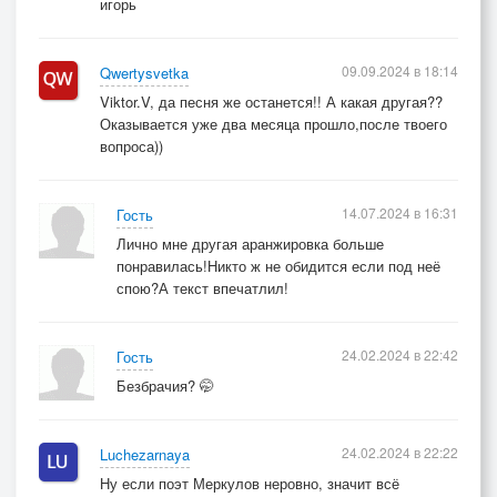
игорь
09.09.2024 в 18:14
Qwertysvetka
Viktor.V, да песня же останется!! А какая другая??
Оказывается уже два месяца прошло,после твоего
вопроса))
14.07.2024 в 16:31
Гость
Лично мне другая аранжировка больше
понравилась!Никто ж не обидится если под неё
спою?А текст впечатлил!
24.02.2024 в 22:42
Гость
Безбрачия? 🤭
24.02.2024 в 22:22
Luchezarnaya
Ну если поэт Меркулов неровно, значит всё