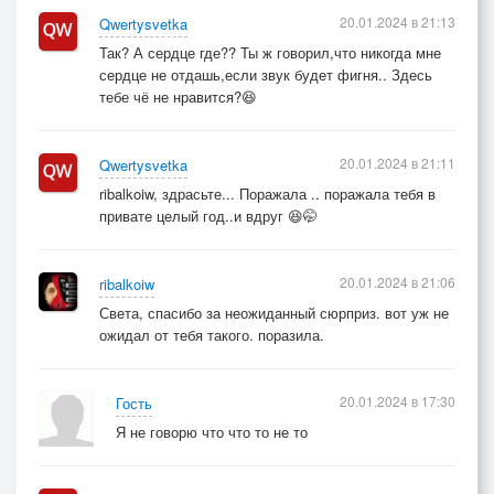
20.01.2024 в 21:13
Qwertysvetka
Так? А сердце где?? Ты ж говорил,что никогда мне
сердце не отдашь,если звук будет фигня.. Здесь
тебе чё не нравится?😆
20.01.2024 в 21:11
Qwertysvetka
ribalkoiw, здрасьте... Поражала .. поражала тебя в
привате целый год..и вдруг 😆🤭
20.01.2024 в 21:06
ribalkoiw
Света, спасибо за неожиданный сюрприз. вот уж не
ожидал от тебя такого. поразила.
20.01.2024 в 17:30
Гость
Я не говорю что что то не то