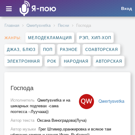
Вход
Главная
Qwertysvetka
Песни
Господа
МЕЛОДЕКЛАМАЦИЯ
РЭП, ХИП-ХОП
ЖАНРЫ:
ДЖАЗ, БЛЮЗ
ПОП
РАЗНОЕ
СОАВТОРСКАЯ
ЭЛЕКТРОННАЯ
РОК
НАРОДНАЯ
АВТОРСКАЯ
Господа
Исполнитель
Qwertysvetka и на
Qwertysvetka
шикарных подпевах -сама
поэтесса --Луучааа))
Автор текста
Оксана Виноградова(Луча)
Автор музыки
Грег Штимер,оранжировка и всякое там
убирание хрипов и стонов Игорь Рыбалко))