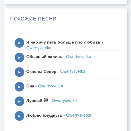
ПОХОЖИЕ ПЕСНИ
Я не хочу петь больше про любовь
-
▶
Qwertysvetka
Обычный парень
-
Qwertysvetka
▶
Окно на Север
-
Qwertysvetka
▶
Она
-
Qwertysvetka
▶
Лунный 😻
-
Qwertysvetka
▶
Люблю блуднуть
-
Qwertysvetka
▶