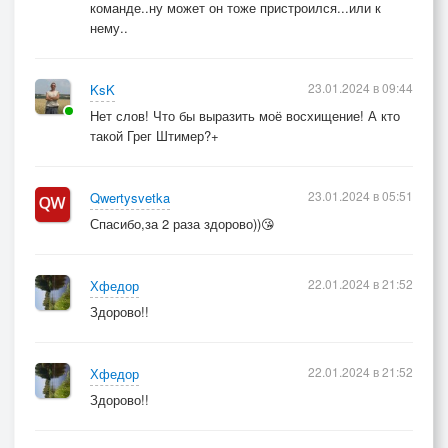
команде..ну может он тоже пристроился...или к
нему..
23.01.2024 в 09:44
KsK
Нет слов! Что бы выразить моё восхищение! А кто
такой Грег Штимер?+
23.01.2024 в 05:51
Qwertysvetka
Спасибо,за 2 раза здорово))😘
22.01.2024 в 21:52
Хфедор
Здорово!!
22.01.2024 в 21:52
Хфедор
Здорово!!