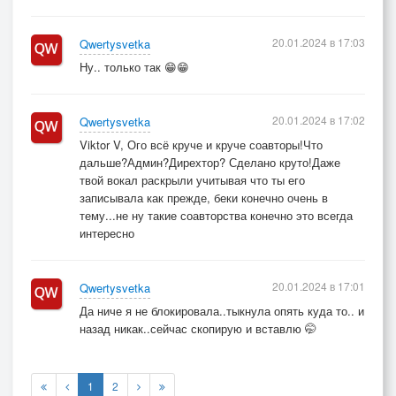
20.01.2024 в 17:03
Qwertysvetka
Ну.. только так 😁😁
20.01.2024 в 17:02
Qwertysvetka
Viktor V, Ого всё круче и круче соавторы!Что
дальше?Админ?Дирехтор? Сделано круто!Даже
твой вокал раскрыли учитывая что ты его
записывала как прежде, беки конечно очень в
тему...не ну такие соавторства конечно это всегда
интересно
20.01.2024 в 17:01
Qwertysvetka
Да ниче я не блокировала..тыкнула опять куда то.. и
назад никак..сейчас скопирую и вставлю 🤭
1
2