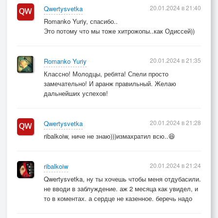
20.01.2024 в 21:40
Qwertysvetka
Romanko Yuriy, спасибо..
Это потому что мы тоже хитрожопы..как Одиссей))
20.01.2024 в 21:35
Romanko Yuriy
Классно! Молодцы, ребята! Спели просто
замечательно! И аранж правильный. Желаю
дальнейших успехов!
20.01.2024 в 21:28
Qwertysvetka
ribalkoiw, ниче не знаю)))измахратил всю..😆
20.01.2024 в 21:24
ribalkoiw
Qwertysvetka, ну ты хочешь чтобы меня отдубасили.
не вводи в заблуждение. аж 2 месяца как увидел, и
то в коментах. а сердце не казенное. беречь надо