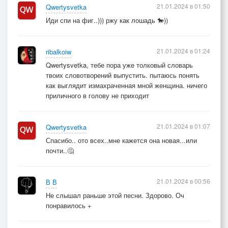
21.01.2024 в 01:50
Qwertysvetka
Иди спи на фиг..))) ржу как лошадь 🐎))
21.01.2024 в 01:24
ribalkoiw
Qwertysvetka, тебе пора уже толковый словарь
твоих словотворений выпустить. пытаюсь понять
как выглядит измахраченная мной женщина. ничего
приличного в голову не приходит
21.01.2024 в 01:07
Qwertysvetka
Спасибо.. ото всех..мне кажется она новая...или
почти..🤔
21.01.2024 в 00:56
В В
Не слышал раньше этой песни. Здорово. Оч
понравилось +