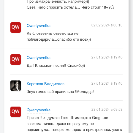
Про измахраченность, например)))
Свет, чего спросить хотела... Чего стоит 18+?🙄
02.02.2024 в 00:10
Qwertysvetka
KsK, ответить ответила,а не
поблагодарила...спасибо ото всех))
27.01.2024 в 19:46
Qwertysvetka
Да!! Классная песня!! Спасибо))
27.01.2024 в 19:40
Коротков Владислав
Звук голос всё правильно !Молодцы!
23.01.2024 в 09:53
Qwertysvetka
Привет!! .я думаю Грег Штимер,это Greg ..не
знакома лично...даже не разу ему не
подмигнула...говорю же..просто пристроилась уже к