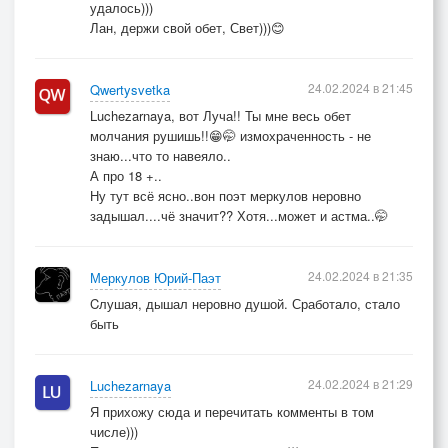
удалось)))
Лан, держи свой обет, Свет)))😊
24.02.2024 в 21:45
Qwertysvetka
Luchezarnaya, вот Луча!! Ты мне весь обет
молчания рушишь!!😁🤭 измохраченность - не
знаю...что то навеяло..
А про 18 +..
Ну тут всё ясно..вон поэт меркулов неровно
задышал....чё значит?? Хотя...может и астма..🤭
24.02.2024 в 21:35
Меркулов Юрий-Паэт
Cлушая, дышал неровно душой. Сработало, стало
быть
24.02.2024 в 21:29
Luchezarnaya
Я прихожу сюда и перечитать комменты в том
числе)))