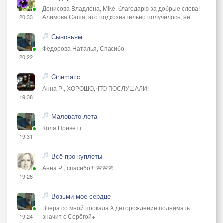
Денисова Владлена, Mike, благодарю за добрые слова!
Алимова Саша, это подсознательно получилось, не
20:33
Сыновьям
Фёдорова Наталья, Спасибо
20:22
Cinematic
Анна Р., ХОРОШО,ЧТО ПОСЛУШАЛИ!
19:38
Маловато лета
Коля Привет+
19:31
Всё про куплеты
Анна Р., спасибо!!! 🌸🌸🌸
19:26
Возьми мое сердце
Вчера со мной поокала А деторождение поднимать
значит с Серёгой+
19:24