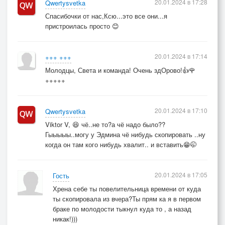
20.01.2024 в 17:28
Qwertysvetka
Спасибочки от нас,Ксю...это все они...я
пристроилась просто 😊
20.01.2024 в 17:14
+++ +++
Молодцы, Света и команда! Очень здОрово!👍🌹
+++++
20.01.2024 в 17:10
Qwertysvetka
Viktor V, 😆 чё..не то?а чё надо было??
Гыыыыы..могу у Эдмина чё нибудь скопировать ..ну
когда он там кого нибудь хвалит.. и вставить😁🤭
20.01.2024 в 17:05
Гость
Хрена себе ты повелительница времени от куда
ты скопировала из вчера?Ты прям ка я в первом
браке по молодости тыкнул куда то , а назад
никак!)))