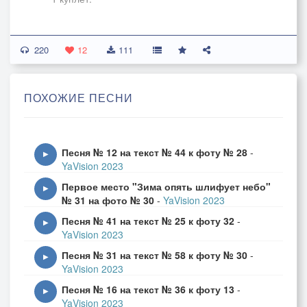
На благодушном душевном вираже
220
12
111
Оставил печку Емеля в гараже.
ПОХОЖИЕ ПЕСНИ
Возник у парня к природе интерес:
Пошёл он на лыжах исследовать лес!
Песня № 12 на текст № 44 к фоту № 28
-
▶
YaVision 2023
2 куплет:
Первое место "Зима опять шлифует небо"
▶
№ 31 на фото № 30
-
YaVision 2023
И снег искрился, не тронутый с утра,
Песня № 41 на текст № 25 к фоту 32
-
▶
YaVision 2023
Как лист тетрадный не ведавший пера,
Песня № 31 на текст № 58 к фоту № 30
-
▶
YaVision 2023
Но смело трассу Емеля нарезал,
Песня № 16 на текст № 36 к фоту 13
-
▶
YaVision 2023
Он шёл прямо в сказку как в зрительный зал!