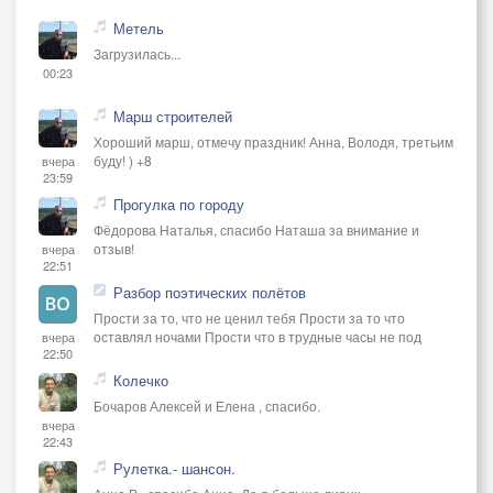
Метель
Загрузилась...
00:23
Марш строителей
Хороший марш, отмечу праздник! Анна, Володя, третьим
буду! ) +8
вчера
23:59
Прогулка по городу
Фёдорова Наталья, спасибо Наташа за внимание и
отзыв!
вчера
22:51
Разбор поэтических полётов
Прости за то, что не ценил тебя Прости за то что
оставлял ночами Прости что в трудные часы не под
вчера
22:50
Колечко
Бочаров Алексей и Елена , спасибо.
вчера
22:43
Рулетка.- шансон.