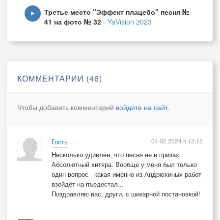
Третье место "Эффект плацебо" песня №
▶
41 на фото № 32
-
YaVision 2023
Припев
Вдруг оказалось: не так уж лес и тих.
И в сказке - волки, ну как же в ней без них?
КОММЕНТАРИИ (46)
Они опасны в кануне Рождества
Чтобы добавить комментарий
войдите на сайт
.
Но вспомнил Емеля "Брата два!"
04.02.2024 в 12:12
Гость
2 куплет:
Несколько удивлён, что песня не в призах.
Абсолютный хитяра. Вообще у меня был только
Кто вдруг подумал, что будет боевик
один вопрос - какая именно из Андрюхиных работ
взойдёт на пъедестал...
Поздравляю вас, други, с шикарной постановкой!
С резнёй и кровью, тот в сказочку не вник,