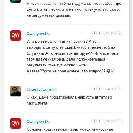
Но светлый разум беду предотвратит -
Я извиняюсь, но чтоб не подумали, что я забыл про
фото к этой песни, это не так. Почему-то это фото,
не загружается дважды.
Исправится волчий аппетит!
Бридж 1:
21.01.2024 в 20:36
Qwertysvetka
Или меня исключили из партии?? А то я
Но не в капусту волков он искрошил, нет!
выходила...в туалет...как Виктор в песне люблю
Блуднуть.А то может зря цитирую?? Или все таки
твоя пламенная речь дала положительный
А дал послушать им музыки вершины свет!
результат??мне тут можно..быть?
Аааааа??(это не предыхание..это вопрос??)😁🤭
Проигрыш
21.01.2024 в 20:29
Осидак Алексей
Бридж 2
О как! Даже процитировала наизусть цитату из
партбилета!
Коль умён ты и в кайф твой нрав,
Будешь ты непременно прав!
21.01.2024 в 20:23
Qwertysvetka
Основой нравственности являются личностные