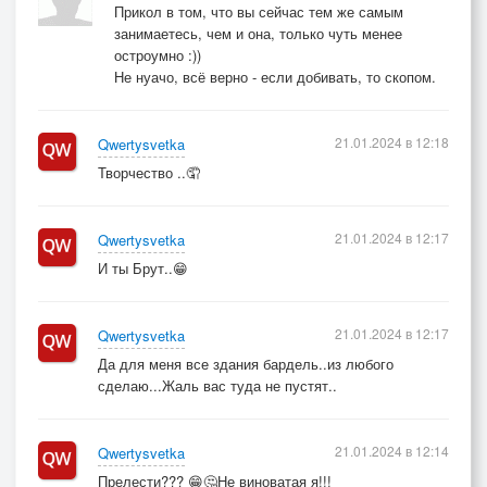
Прикол в том, что вы сейчас тем же самым
занимаетесь, чем и она, только чуть менее
остроумно :))
Не нуачо, всё верно - если добивать, то скопом.
21.01.2024 в 12:18
Qwertysvetka
Творчество ..🤦
21.01.2024 в 12:17
Qwertysvetka
И ты Брут..😁
21.01.2024 в 12:17
Qwertysvetka
Да для меня все здания бардель..из любого
сделаю...Жаль вас туда не пустят..
21.01.2024 в 12:14
Qwertysvetka
Прелести??? 😁🤔Не виноватая я!!!