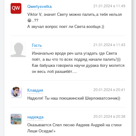
21.01.2024 в 11:49
Qwertysvetka
Viktor V, значит Свету можно палить,а тебя нельзя
😁..??
А звучал вопрос поет ли Света вообще.))
21.01.2024 в 11:43
Гость
Изначально вроде реч шла угадать где Света
поёт, а вы что то всех подряд начали палить!)))
Как бабушка говорила научи дурака богу молится
он весь лоб разшибёт....
20.01.2024 в 20:41
Клавдия
Надюля! Ты наш поюшкинский Шерлокватсончик))
20.01.2024 в 20:38
надежда
Оказывается Спел песню Авдеев Андрей на стихи
Леши Осидак!+