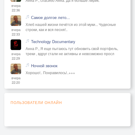
Анна Р., спасибо Анна. Да я больше лирик.
вчера
22:36
Самое долгое лето...
Хлеб нашей жизни печётся из этой муки... Чудесные
строки, как и вся песня!..
вчера
22:33
Technology Documentary
Анна Р., Я еще пытаюсь тут обновить свой портфель,
треки , вдруг стали не активны и невозможно просл
вчера
22:29
Ночной звонок
Хорошо!.. Понравилось!..+++
вчера
22:20
ПОЛЬЗОВАТЕЛИ ОНЛАЙН