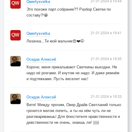
21.01.2024 в 19:44
Qwertysvetka
Это похоже парт.собрание?? Разбор Светки по
составу?!😁
21.01.2024 в 19:41
Qwertysvetka
Лезачка...Ти мой мальчик😍❤️🤭
21.01.2024 в 19:35
Осидак Алексей
Короче, меня прикалывают Светкины выходки. Не
надо её розгами. И кнутом не надо. И даже ремнём
и подтяжками. Пусть веселит нас!
21.01.2024 в 19:33
Осидак Алексей
Витя! Между прочим, Овер Драйв Светланий только
грозится матом попеть, а ты на нём чуть ли не
разговариваешь! Для блюстителя нравственности и
девственности не очень, знаешь ли! )))))