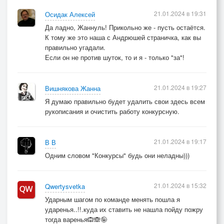
21.01.2024 в 19:31
Осидак Алексей
Да ладно, Жаннуль! Прикольно же - пусть остаётся.
К тому же это наша с Андрюшей страничка, как вы
правильно угадали.
Если он не против шуток, то и я - только "за"!
21.01.2024 в 19:27
Вишнякова Жанна
Я думаю правильно будет удалить свои здесь всем
рукописания и очистить работу конкурсную.
21.01.2024 в 19:17
В В
Одним словом "Конкурсы" будь они неладны)))
21.01.2024 в 15:32
Qwertysvetka
Ударным шагом по команде менять пошла я
ударенья..!!.куда их ставить не нашла пойду пожру
тогда варенья🙉🙈🤪