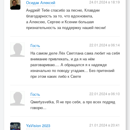
Емеля мудрый - тьму книжек изучил:
24.01.2024 в 18:19
Осидак Алексей
Андрей! Тебе спасибо за песню, Клавдии
Он тридцать три года сидел на печи!
благодарность за то, что вдохновила,
а Алексею, Сергею и Ксении большая
признательность за поддержку нашей песни!
Тепло на печке и мысли потому
Не замерзают, а скачут по уму
22.01.2024 в 06:14
Гость
На самом деле Лёх Светлана сама любит на себя
Почаще печку используйте, друзья,
внимание привлекать, и да я на нём
разговариваю.... А обращался я к надежде
изначально по поводу угадаек... Без притензий
Скажу откровенно, скажу не тая!
при этом каких либо к Свете
Припев 2
22.01.2024 в 06:10
Гость
Qwertysvetka, Я не про себя, а про всех подряд
Вдруг оказалось: не так уж лес и тих.
говорю...
И в сказке - волки, ну как же в ней без них?
21.01.2024 в 20:41
YaVision 2023