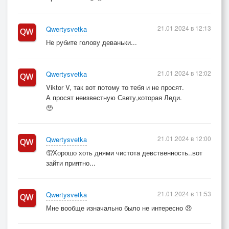
21.01.2024 в 12:13
Qwertysvetka
Не рубите голову деваньки...
21.01.2024 в 12:02
Qwertysvetka
Viktor V, так вот потому то тебя и не просят.
А просят неизвестную Свету,которая Леди.
🥺
21.01.2024 в 12:00
Qwertysvetka
🤦Хорошо хоть днями чистота девственность..вот
зайти приятно...
21.01.2024 в 11:53
Qwertysvetka
Мне вообще изначально было не интересно 😠