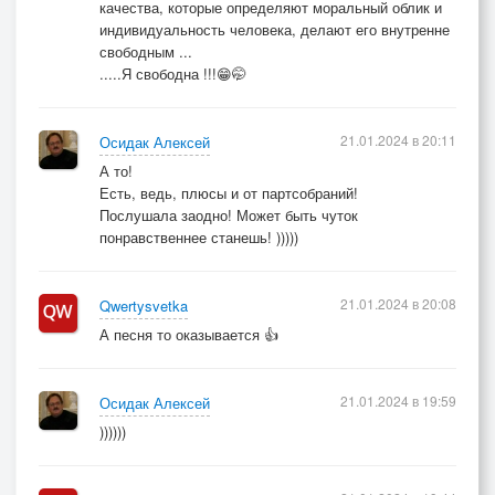
Припев:
качества, которые определяют моральный облик и
индивидуальность человека, делают его внутренне
свободным ...
Пусть оказалось: не так уж лес и тих.
.....Я свободна !!!😁🤭
И в сказке - волки, ну как же в ней без них?
21.01.2024 в 20:11
Осидак Алексей
А то!
Но если в плеер что надо закачать,
Есть, ведь, плюсы и от партсобраний!
Послушала заодно! Может быть чуток
Не будут разбойники рычать!
понравственнее станешь! )))))
21.01.2024 в 20:08
Qwertysvetka
А песня то оказывается 👍
21.01.2024 в 19:59
Осидак Алексей
))))))