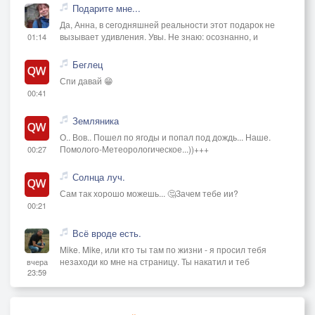
Подарите мне...
Да, Анна, в сегодняшней реальности этот подарок не
вызывает удивления. Увы. Не знаю: осознанно, и
01:14
Беглец
Спи давай 😁
00:41
Земляника
О.. Вов.. Пошел по ягоды и попал под дождь... Наше.
Помолого-Метеорологическое...))+++
00:27
Солнца луч.
Сам так хорошо можешь... 🤔Зачем тебе ии?
00:21
Всё вроде есть.
Mike. Mike, или кто ты там по жизни - я просил тебя
незаходи ко мне на страницу. Ты накатил и теб
вчера
23:59