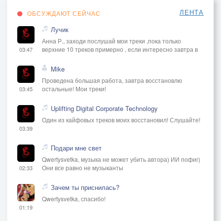
ЛЕНТА
ОБСУЖДАЮТ СЕЙЧАС
Лучик
Анна Р., заходи послушай мои треки ,пока только
верхние 10 треков примерно , если интересно завтра в
03:47
Mike
Проведена большая работа, завтра восстановлю
остальные! Мои треки!
03:45
Uplifting Digital Corporate Technology
Один из кайфовых треков моих восстановил! Слушайте!
03:39
Подари мне свет
Qwertysvetka, музыка не может убить автора) ИИ пофиг)
Они все равно не музыканты
02:33
Зачем ты приснилась?
Qwertysvetka, спасибо!
01:19