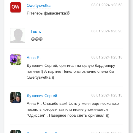
08.01.2024 в 23:53
Qwertysvetka
Да только толку ни на грош.
Я теперь фывасветка🤣
Ни словом больше.
И заливает черный дождь
меня и площадь.
08.01.2024 в 23:20
Гость
🤭🤭🤭
По влажным улицам шуршат
автомобили.
08.01.2024 в 23:18
Анна Р.
И сердце замедляет шаг:
меня любили.
Дуткевич Сергей, оригинал на целую бард-оперу
потянет!) А партию Пенелопы отлично спела бы
Qwertysvetka.))
08.01.2024 в 23:13
Дуткевич Сергей
Анна Р., Спасибо вам! Есть у меня еще несколько
песен, в который так или иначе упоминается
"Одиссея" . Наверное пора спеть оригинал )))
08.01.2024 в 23:08