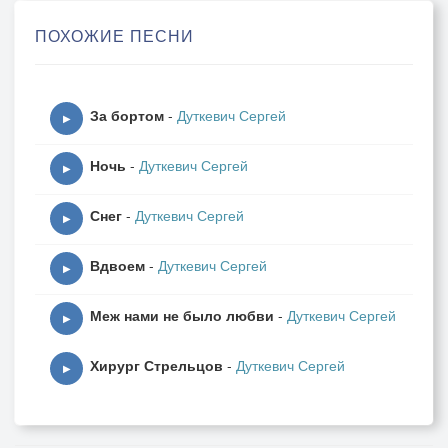
на полный спектр.
ПОХОЖИЕ ПЕСНИ
И мне для выхлопа тоски -
немного надо,
чтоб небосвод опять раскис
За бортом
-
Дуткевич Сергей
над Ленинградом.
▶
Ночь
-
Дуткевич Сергей
Ни песня не поможет, ни
▶
родная речь, но
Снег
-
Дуткевич Сергей
реклам неоновых огни,
▶
огни по встречной,
Вдвоем
-
Дуткевич Сергей
отбросят в памятные дни
▶
прямой наводкой,
Меж нами не было любви
-
Дуткевич Сергей
и мне в попутчики одни
▶
вода и водка.
Хирург Стрельцов
-
Дуткевич Сергей
▶
По придорожным маякам,
по водным знакам,
я различаю тут и там