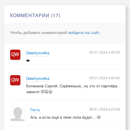
мою Итаку,
где задают минорный тон
КОММЕНТАРИИ (17)
вода и ветер,
где ты в немыслимом пальто,
Чтобы добавить комментарий
войдите на сайт
.
в лихом берете,
как необъятный горизонт,
как небо в блестках,
09.01.2024 в 05:59
Qwertysvetka
цветной распахиваешь зонт
❤️
у перекрестка.
Но, знать, настолько одичал
09.01.2024 в 00:06
Qwertysvetka
наш мегаполис,
Колмыков Сергей, Серёженька...ну это от партнёра
зависит 🤭🤫😉
что ветер прочь тебя умчал,
как Мери Поппинс.
Теперь, тебя не удержав,
08.01.2024 в 23:58
Гость
без дел слоняясь,
Ага, а если ещё в пене лопа будет... 🤣
во всех возможных падежах
себя склоняю.