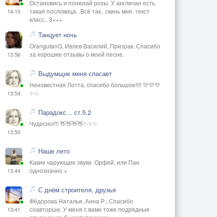
Остановись и понюхай розы. У англичан есть
такая пословица. .Всё так.. скинь мне. текст
14:10
класс.. 3+++
Танцует ночь
OrangutanG, Ивлев Василий, Призрак. Спасибо
за хорошие отзывы о моей песне.
13:56
Выдумщик меня спасает
Неизвестная Лотта, спасибо большое!!!! 💛💛💛
✨✨
13:54
Парадокс... ст.5.2
Чудесно!!!! 👋👋👋👋✨✨✨
13:50
Наше лето
Какие чарующие звуки. Орфей, или Пан
однозначно +
13:44
С днём строителя, друзья
Фёдорова Наталья, Анна Р., Спасибо
соавторши. У меня с вами тоже подрядные
13:41