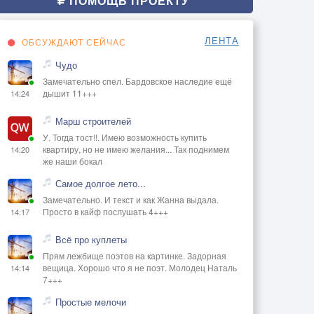
ПОМОЩЬ ПРОЕКТУ
ЛЕНТА
ОБСУЖДАЮТ СЕЙЧАС
Чудо
Замечательно спел. Бардовское наследие ещё
дышит 11+++
14:24
Марш строителей
У. Тогда тост!!. Имею возможность купить
квартиру, но не имею желания... Так поднимем
14:20
же наши бокал
Самое долгое лето...
Замечательно. И текст и как Жанна выдала.
Просто в кайф послушать 4+++
14:17
Всё про куплеты
Прям лежбище поэтов на картинке. Задорная
вещица. Хорошо что я не поэт. Молодец Наталь
14:14
7+++
Простые мелочи