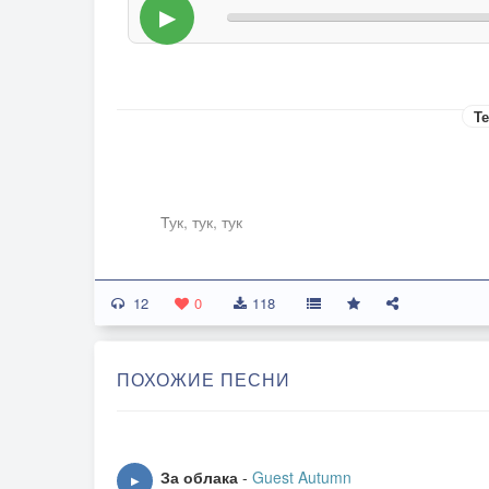
▶
Те
Тук, тук, тук
12
Тук, тук, тук, тук, тук, тук…
0
118
Это смерть стучится в дверь.
Тук, тук, тук, тук, тук, тук…
ПОХОЖИЕ ПЕСНИ
Словно смерч внезапная.
Тук, тук, тук, тук, тук, тук…
Я боюсь открыть ей дверь.
Тук, тук, тук, тук, тук, тук…
За облака
-
Guest Autumn
▶