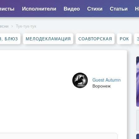
листы
Исполнители
Видео
Стихи
Статьи
Н
есни
Тук-тук-тук
З, БЛЮЗ
МЕЛОДЕКЛАМАЦИЯ
СОАВТОРСКАЯ
РОК
Guest Autumn
Воронеж