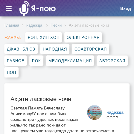
Вход
Главная
надежда
Песни
Ах,эти ласковые ночи
РЭП, ХИП-ХОП
ЭЛЕКТРОННАЯ
ЖАНРЫ:
ДЖАЗ, БЛЮЗ
НАРОДНАЯ
СОАВТОРСКАЯ
РАЗНОЕ
РОК
МЕЛОДЕКЛАМАЦИЯ
АВТОРСКАЯ
ПОП
Ах,эти ласковые ночи
Светлая Память Вячеславу
надежда
Анисимову!У нас с ним было
СССР
создано три чудесных песенки,как
жаль,что так рано покидают
нас...узнаем уже тогда,когда долго не встречаемся в