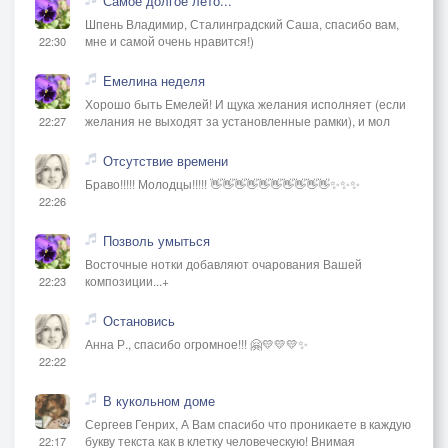
Самое долгое лето...
Шпень Владимир, Сталинградский Саша, спасибо вам,
мне и самой очень нравится!)
22:30
Емелина неделя
Хорошо быть Емелей! И щука желания исполняет (если
желания не выходят за установленные рамки), и мол
22:27
Отсутствие времени
Браво!!!!! Молодцы!!!!! 👋👋👋👋👋👋👋👋👋👋✨✨✨
22:26
Позволь умыться
Восточные нотки добавляют очарования Вашей
композиции...+
22:23
Остановись
Анна Р., спасибо огромное!!! 🤗💛💛💛✨
22:22
В кукольном доме
Сергеев Генрих, А Вам спасибо что проникаете в каждую
букву текста как в клетку человеческую! Внимая
22:17