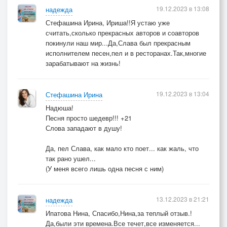
19.12.2023 в 13:08
надежда
Стефашина Ирина, Ириша!!Я устаю уже
считать,сколько прекрасных авторов и соавторов
покинули наш мир...Да,Слава был прекрасным
исполнителем песен,пел и в ресторанах.Так,многие
зарабатывают на жизнь!
19.12.2023 в 13:04
Стефашина Ирина
Надюша!
Песня просто шедевр!!! +21
Слова западают в душу!
Да, пел Слава, как мало кто поет... как жаль, что
так рано ушел...
(У меня всего лишь одна песня с ним)
13.12.2023 в 21:21
надежда
Ипатова Нина, Спасибо,Нина,за теплый отзыв.!
Да,были эти времена.Все течет,все изменяется...