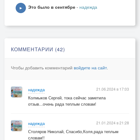
Это было в сентябре
-
надежда
Они нежны, как ты и шепчут нам.
▶
Готов смотреть я в твои очи,
За ночь с тобой я всё тебе отдам.
КОММЕНТАРИИ (42)
Чтобы добавить комментарий
войдите на сайт
.
21.06.2024 в 17:03
надежда
Колмыков Сергей, тока сейчас заметила
отзыв...очень рада теплым словам!
21.01.2024 в 21:28
надежда
Столяров Николай, Спасибо,Коля,рада теплым
словам!!