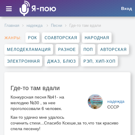
Вход
Главная
надежда
Песни
Где-то там вдали
РОК
СОАВТОРСКАЯ
НАРОДНАЯ
ЖАНРЫ:
МЕЛОДЕКЛАМАЦИЯ
РАЗНОЕ
ПОП
АВТОРСКАЯ
ЭЛЕКТРОННАЯ
ДЖАЗ, БЛЮЗ
РЭП, ХИП-ХОП
Где-то там вдали
Конкурсная песня №41- на
надежда
мелодию №30 , за нее
СССР
проголосовали 6 человек.
Как-то удачно мне удалось
сочинить стихи...Спасибо Ксюше,за то,что так красиво
спела песенку!