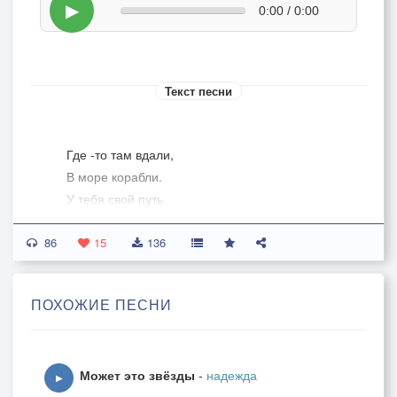
▶
0:00 / 0:00
Текст песни
Где -то там вдали,
В море корабли.
У тебя свой путь
И на сердце грусть.
86
Без тебя мой свет,
15
136
Нет мне жизни, нет.
Счастье на двоих,
ПОХОЖИЕ ПЕСНИ
Нужно поделить.
Нежность наших встреч:
Может это звёзды
-
надежда
Словно сахар - речь,
▶