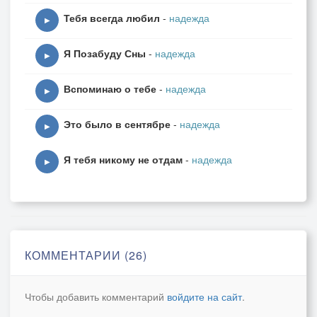
Не проходит, нет,
Тебя всегда любил
-
надежда
Я прошу ответь...
▶
Вечер без тебя.
Я Позабуду Сны
-
надежда
Ты любовь моя.
▶
И смартфон молчит,
Вспоминаю о тебе
-
надежда
Хоть кричи-кричи.
▶
***
Это было в сентябре
-
надежда
Только ты и я,
▶
Счастье может быть.
Я тебя никому не отдам
-
надежда
Ты любовь моя,
▶
Будем вместе мы.
Прогоню печаль,
Пусть уносит вдаль,
А мы влюблены.
От любви пьяны.
КОММЕНТАРИИ (26)
Чтобы добавить комментарий
войдите на сайт
.