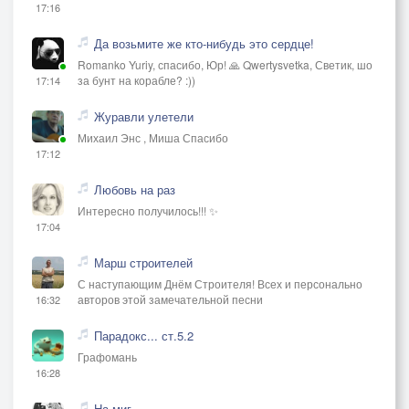
17:16
Да возьмите же кто-нибудь это сердце!
Romanko Yuriy, спасибо, Юр! 🙏 Qwertysvetka, Светик, шо
за бунт на корабле? :))
17:14
Журавли улетели
Михаил Энс , Миша Спасибо
17:12
Любовь на раз
Интересно получилось!!! ✨
17:04
Марш строителей
С наступающим Днём Строителя! Всех и персонально
авторов этой замечательной песни
16:32
Парадокс... ст.5.2
Графомань
16:28
На миг