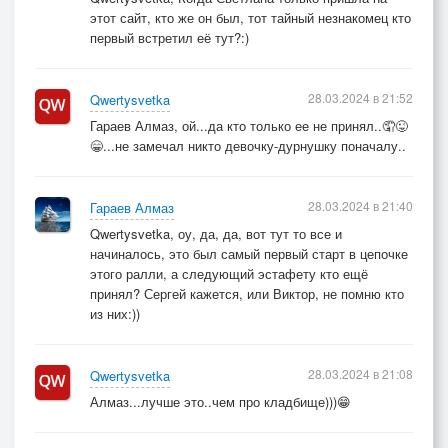
этот сайт, кто же он был, тот тайный незнакомец кто
первый встретил её тут?:)
28.03.2024 в 21:52
Qwertysvetka
Гараев Алмаз, ой...да кто только ее не принял..🤦😜
😁...не замечал никто девочку-дурнушку поначалу..
28.03.2024 в 21:40
Гараев Алмаз
Qwertysvetka, оу, да, да, вот тут то все и
начиналось, это был самый первый старт в цепочке
этого ралли, а следующий эстафету кто ещё
принял? Сергей кажется, или Виктор, не помню кто
из них:))
28.03.2024 в 21:08
Qwertysvetka
Алмаз...лучше это..чем про кладбище)))😁