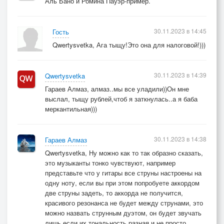
Аль Бано и Ромина Пауэр-пример.
30.11.2023 в 14:45
Гость
Qwertysvetka, Ага тыщу!Это она для налоговой!)))
30.11.2023 в 14:39
Qwertysvetka
Гараев Алмаз, алмаз..мы все уладили))Он мне
выслал, тыщу рублей,чтоб я заткнулась..а я баба
меркантильная)))
30.11.2023 в 14:38
Гараев Алмаз
Qwertysvetka, Ну можно как то так образно сказать,
это музыканты тонко чувствуют, например
представьте что у гитары все струны настроены на
одну ноту, если вы при этом попробуете аккордом
две струны задеть, то аккорда не получится,
красивого резонанса не будет между струнами, это
можно назвать струнным дуэтом, он будет звучать
лишь если их тональность разная и не просто