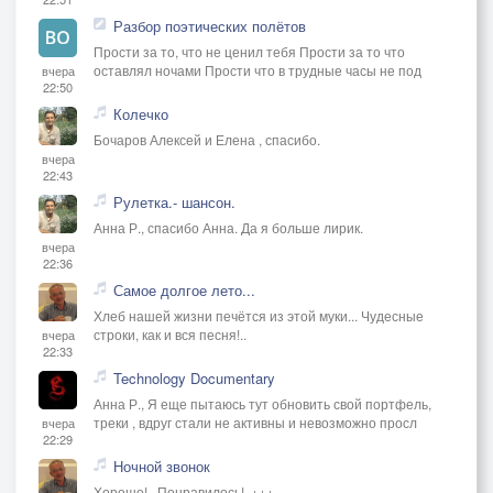
Разбор поэтических полётов
Прости за то, что не ценил тебя Прости за то что
оставлял ночами Прости что в трудные часы не под
вчера
22:50
Колечко
Бочаров Алексей и Елена , спасибо.
вчера
22:43
Рулетка.- шансон.
Анна Р., спасибо Анна. Да я больше лирик.
вчера
22:36
Самое долгое лето...
Хлеб нашей жизни печётся из этой муки... Чудесные
строки, как и вся песня!..
вчера
22:33
Technology Documentary
Анна Р., Я еще пытаюсь тут обновить свой портфель,
треки , вдруг стали не активны и невозможно просл
вчера
22:29
Ночной звонок
Хорошо!.. Понравилось!..+++