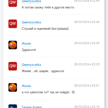
28.03.2024 в 22:45
Qwertysvetka
А потом свожу тебя в другое место
28.03.2024 в 22:44
Qwertysvetka
Слушай и оценивай быстраааа))
28.03.2024 в 22:40
Женёк
Здрасьте!
28.03.2024 в 22:23
Qwertysvetka
Женёк , ой..шарик.. здрасьте
28.03.2024 в 22:21
Женёк
а что шёпотом то? так не пойдёт. 😒
28.03.2024 в 22:14
Гараев Алмаз