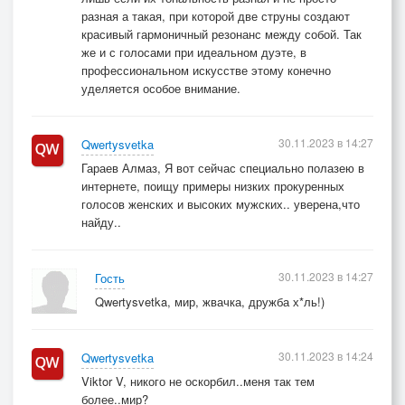
разная а такая, при которой две струны создают
красивый гармоничный резонанс между собой. Так
же и с голосами при идеальном дуэте, в
профессиональном искусстве этому конечно
уделяется особое внимание.
30.11.2023 в 14:27
Qwertysvetka
Гараев Алмаз, Я вот сейчас специально полазею в
интернете, поищу примеры низких прокуренных
голосов женских и высоких мужских.. уверена,что
найду..
30.11.2023 в 14:27
Гость
Qwertysvetka, мир, жвачка, дружба х*ль!)
30.11.2023 в 14:24
Qwertysvetka
Viktor V, никого не оскорбил..меня так тем
более..мир?