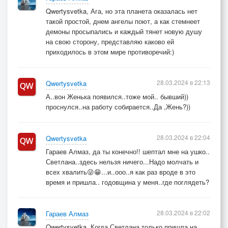
Qwertysvetka, Ага, но эта планета оказалась нет
такой простой, днем ангелы поют, а как стемнеет
демоны просыпались и каждый тянет новую душу
на свою сторону, представляю каково ей
приходилось в этом мире противоречий:)
28.03.2024 в 22:13
Qwertysvetka
А..вон Женька появился..тоже мой.. бывший))
проснулся..на работу собирается..Да ,Жень?))
28.03.2024 в 22:04
Qwertysvetka
Гараев Алмаз, да ты конечно!! шептал мне на ушко..
Светлана..здесь нельзя ничего...Надо молчать и
всех хвалить😜😁...и..ооо..я как раз вроде в это
время и пришла.. годовщина у меня..где поглядеть?
28.03.2024 в 22:02
Гараев Алмаз
Qwertysvetka, Когда Светлана только пришла на