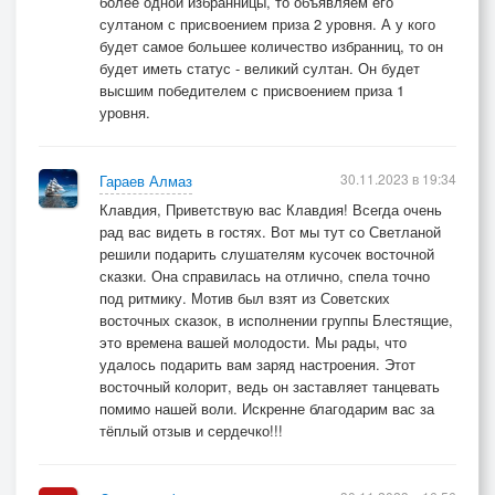
более одной избранницы, то объявляем его
султаном с присвоением приза 2 уровня. А у кого
будет самое большее количество избранниц, то он
будет иметь статус - великий султан. Он будет
высшим победителем с присвоением приза 1
уровня.
30.11.2023 в 19:34
Гараев Алмаз
Клавдия, Приветствую вас Клавдия! Всегда очень
рад вас видеть в гостях. Вот мы тут со Светланой
решили подарить слушателям кусочек восточной
сказки. Она справилась на отлично, спела точно
под ритмику. Мотив был взят из Советских
восточных сказок, в исполнении группы Блестящие,
это времена вашей молодости. Мы рады, что
удалось подарить вам заряд настроения. Этот
восточный колорит, ведь он заставляет танцевать
помимо нашей воли. Искренне благодарим вас за
тёплый отзыв и сердечко!!!