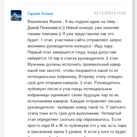
02.12.2023 в 15:55
Гараев Алмаз
Вишнякова Жанна , А вы подали идею на тему -
Давай Поженимся:)) Новый конкурс уже запилим
такими темпами:)) Я уже представляю как это
будет. 1 этап, участники сайта отправляют запрос
анонимно руководителю конкурса - Ищу пару.
Первый этап завершится тогда, когда допустим
наберётся 10 пар в списке руководителя. 2 этап,
Мужчины должны исполнить произвольный кавер
какой они захотят, чтобы понравится какой то из
потенциальных избранниц. Второму этапу отведен
срок для отправки каверов. 3 этап. Руководитель
публикует песни и участницы потенциальные
избранницы оценивают своих будущих пар по их
исполнениям каверов. Каждая отправляет письмо
руководителю - выбираю номер такой то. У третьего
этапа тоже есть срок для выполнения. Четвертый
этап определяет сколько пар образовалось. Если
просто пара М и Ж то публикуем что у нас есть пара
и присвоение приза 3 уровня. А если у кого то будет