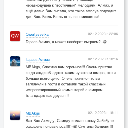
неравнодушна к "восточным" мелодиям. Алмаз, я
ещё давно Вам писала, что такое амплуа подходит
для Вас. Бюль-Бюль оглы вспоминается!
02.12.2023 в 22:06
Qwertysvetka
Гараев Алмаз, а может наоборот сыграем?..😁
02.12.2023 в 18:16
Гараев Алмаз
MBAkgs, Cпасибо вам огромное!!! Очень приятно
когда люди обладают таким чувством юмора, это я
больше всего ценю. Очень приятно что вы
заглянули в гости и оставили такой классный
импровизированный комментарий с юмором.
Благодарю вас друзья!!!
02.12.2023 в 18:11
MBAkgs
Вах Вах Ахмеду, Самеду и маленькому Хабибуле
ошшшень понравилось!!!!)))))) Султаны балдеют!!!