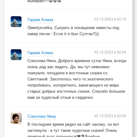
выбирает!!!😁😁😁
03.12.2023 в 02:10
Гараев Алмаз
Qwertysvetka, Сыграть в похищение невесты под
кавер песни - Если б я был Султан?)))
03.12.2023 в 02:04
Гараев Алмаз
Соколова Нина, Доброго времени суток Нина, всегда
очень рад вас видеть. Да, мы тут немножко
поиграли, почудили в восточные сказки со
Светланой. Захотелось чего то экзотического
попробовать, колоритного, зажигающего из мира
старых добрых восточных сказок. Спасибо большое
вам за чудесный отзыв и сердечко.
02.12.2023 в 22:42
Соколова Нина
В последнее время редко на сайт захожу, но вот
заглянула - а тут такие чудесные сказки! Очень
приятный дуэт получился!🧡💐Вообще