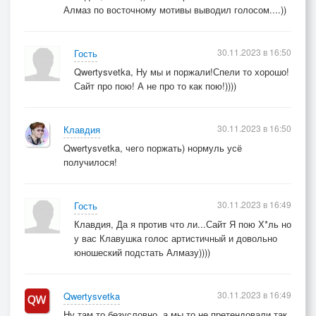
Алмаз по восточному мотивы выводил голосом....))
30.11.2023 в 16:50
Гость
Qwertysvetka, Ну мы и поржали!Спели то хорошо!
Сайт про пою! А не про то как пою!))))
30.11.2023 в 16:50
Клавдия
Qwertysvetka, чего поржать) нормуль усё
получилося!
30.11.2023 в 16:49
Гость
Клавдия, Да я против что ли...Сайт Я пою Х*ль но
у вас Клавушка голос артистичный и довольно
юношеский подстать Алмазу))))
30.11.2023 в 16:49
Qwertysvetka
Ну там то безусловно..а мы то не претендовали так