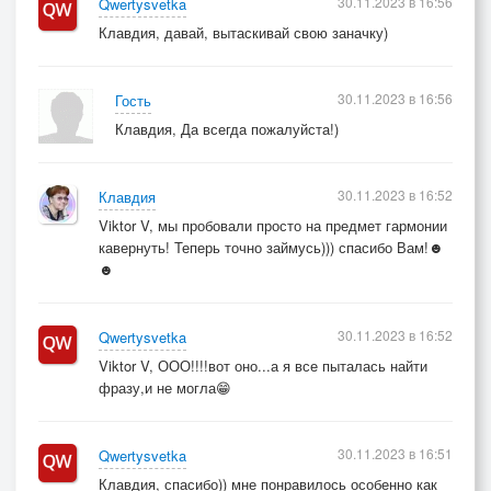
30.11.2023 в 16:56
Qwertysvetka
Клавдия, давай, вытаскивай свою заначку)
30.11.2023 в 16:56
Гость
Клавдия, Да всегда пожалуйста!)
30.11.2023 в 16:52
Клавдия
Viktor V, мы пробовали просто на предмет гармонии
кавернуть! Теперь точно займусь))) спасибо Вам!☻
☻
30.11.2023 в 16:52
Qwertysvetka
Viktor V, ООО!!!!вот оно...а я все пыталась найти
фразу,и не могла😁
30.11.2023 в 16:51
Qwertysvetka
Клавдия, спасибо)) мне понравилось особенно как